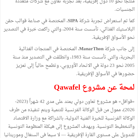
منتجاً نحو 10 دول إفريقية، بعد تجربة تعاون مع شركات متعددة
الجنسيات.
كما تم استعراض تجربة شركة
SIPA
، المختصة في صناعة قوالب حقن
البلاستيك الغذائي، تأسست سنة 2004، والتي راكمت خبرة في التصدير
نحو الأسواق الإفريقية.
إلى جانب شركة
ManarThon
، المختصة في المنتجات الغذائية
البحرية، والتي تأسست سنة 1983، وانطلقت في التصدير منذ سنة
2005 نحو 23 دولة في الاتحاد الأوروبي، وتطمح حالياً إلى تعزيز
حضورها في الأسواق الإفريقية.
لمحة عن مشروع Qawafel
«قوافل» هو مشروع تعاون دولي يمتد على مدى 42 شهراً (2023-
2026)، ممول من قبل الوكالة الفرنسية للتنمية ويتم تنفيذه من طرف
الوكالة الفرنسية للخبرة الفنية الدولية، بالشراكة مع وزارة الاقتصاد
والتخطيط التونسية. ويهدف المشروع إلى هيكلة المنظومة التونسية
للتدويل على مستوى القارة الإفريقية — لا سيما في السنغال وموريتانيا