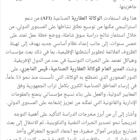
جاهزيتها.
هذا وقد استفادت
الوكالة العقارية
الصناعية
(AFI)
من دعم
استراتيجي مكّنها من توسيع نطاق نشاطها على المستوى الدولي، من
خلال استثمار نتائج دراسة سوق شاملة، ووضع خطة عمل تمتد على
خمس سنوات، إلى جانب إعداد نظام أساسي جديد يهدف إلى تهيئة
الظروف الملائمة لتطوير أنشطتها الإقليمية، بما في ذلك بعث مؤسسات
وهياكل تعتمد على الخبرات التونسية في عدد من الدول الإفريقية.
وشدّد
المدير العام للوكالة العقارية الصناعية، قيس الماجري،
على
الدور المحوري الذي تضطلع به الوكالة، التي تأسست منذ نحو 53 عاماً،
في إرساء المناطق الصناعية الكبرى بكامل تراب الجمهورية وفق
المعايير الدولية، والعمل على بناء نسيج مؤسساتي يتمتع بالمقومات
الإدارية والقانونية التي تمكّنه من تعزيز إشعاعه على المستوى الدولي.
وأشار إلى أن من أبرز مخرجات الدراسة التأكيد على أهمية التوجه
تدريجياً نحو تصدير الخبرات التقنية والتكوينية، ثم الانتقال إلى بعث
مشاريع برؤوس أموال صغيرة، مع اعتماد التنويع الجغرافي وأخذ
الاستقرار السياسي والاقتصادي للدول الإفريقية بعين الاعتبار للحد من