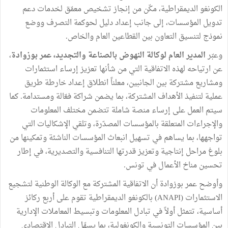
الكونغو الديمقراطية، مكّن من إنجاز تشخيص معمّق لخدمات دعم
تدويل المؤسسات، إلى جانب إعداد دليل لحوكمة التصرف ووضع
نموذج لتنسيق التعاون بين القطاعين العام والخاص.
وعبّر
المدير العام لوكالة النهوض بالصناعة والتجديد، عمر بوزوادة
،
عن ارتياحه لهذه الاتفاقية التي من شأنها تعزيز إرساء استثمارات
ومشاريع مشتركة بين الجانبين، معلناً انطلاق إعداد خارطة طريق
عملية لتنفيذ الأهداف المشتركة، بما يضمن شراكة فعّالة ومستدامة. كما
سيتم العمل على إرساء منصة شاملة تتضمن مختلف المعلومات
والإجراءات المتعلقة بالمؤسسات المصدّرة، وتلقي الإشكاليات التي
تواجهها، بما يساهم في تسهيل انبعاث المؤسسات الناشئة وتمكينها من
بلوغ مراحل إنتاجية وتعزيز قدرتها التنافسية والتصديرية، في إطار
تحسين مناخ الأعمال في تونس.
وأوضح عمر بوزوادة أن الاتفاقية المشتركة مع الوكالة الوطنية لتشجيع
الاستثمارات (ANAPI) بالكونغو الديمقراطية تقوم على أربع ركائز
أساسية، تتمثل أولاً في تبادل المعلومات وتبسيط المعاملات الإدارية
بين المؤسسات التونسية والكونغولية، بما يسهّل التبادل الاقتصادي