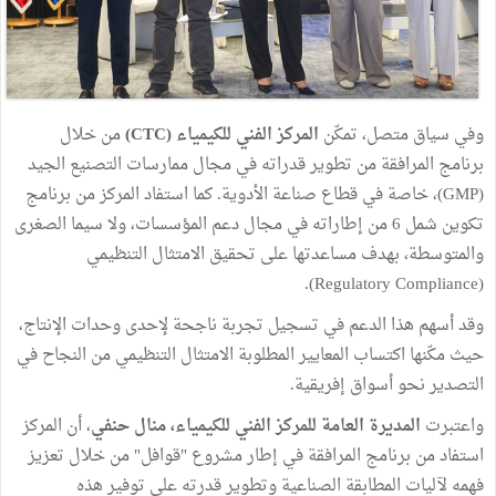
وفي سياق متصل، تمكّن
المركز الفني للكيمياء (CTC)
من خلال
برنامج المرافقة من تطوير قدراته في مجال ممارسات التصنيع الجيد
(GMP)، خاصة في قطاع صناعة الأدوية. كما استفاد المركز من برنامج
تكوين شمل 6 من إطاراته في مجال دعم المؤسسات، ولا سيما الصغرى
والمتوسطة، بهدف مساعدتها على تحقيق الامتثال التنظيمي
(Regulatory Compliance).
وقد أسهم هذا الدعم في تسجيل تجربة ناجحة لإحدى وحدات الإنتاج،
حيث مكّنها اكتساب المعايير المطلوبة الامتثال التنظيمي من النجاح في
التصدير نحو أسواق إفريقية.
واعتبرت
المديرة العامة للمركز الفني للكيمياء، منال حنفي
، أن المركز
استفاد من برنامج المرافقة في إطار مشروع "قوافل" من خلال تعزيز
فهمه لآليات المطابقة الصناعية وتطوير قدرته على توفير هذه