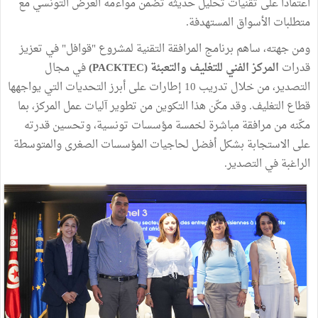
اعتماداً على تقنيات تحليل حديثة تضمن مواءمة العرض التونسي مع
متطلبات الأسواق المستهدفة.
ومن جهته، ساهم برنامج المرافقة التقنية لمشروع "قوافل" في تعزيز
قدرات
المركز الفني للتغليف والتعبئة (PACKTEC)
في مجال
التصدير، من خلال تدريب 10 إطارات على أبرز التحديات التي يواجهها
قطاع التغليف. وقد مكّن هذا التكوين من تطوير آليات عمل المركز، بما
مكّنه من مرافقة مباشرة لخمسة مؤسسات تونسية، وتحسين قدرته
على الاستجابة بشكل أفضل لحاجيات المؤسسات الصغرى والمتوسطة
الراغبة في التصدير.