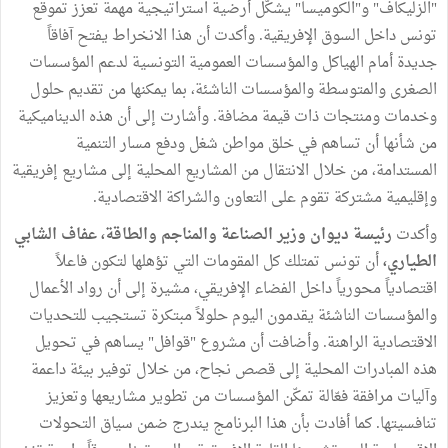
"الزليكاف" و"الكوميسا" يشكّل أرضية استراتيجية مهمة تعزز تموقع
تونس داخل السوق الإفريقية. وأكدت أن هذا الانخراط يفتح آفاقاً
جديدة أمام الهياكل والمؤسسات العمومية التونسية لدعم المؤسسات
الصغرى والمتوسطة والمؤسسات الناشئة، بما يمكنها من تقديم حلول
وخدمات ومنتجات ذات قيمة مضافة. وأشارت إلى أن هذه الديناميكية
من شأنها أن تساهم في خلق مواطن شغل ودفع مسار التنمية
المستدامة، من خلال الانتقال من المشاريع المحلية إلى مشاريع إفريقية
وإقليمية مشتركة تقوم على التعاون والشراكة الاقتصادية.
وأكدت
رئيسة ديوان وزير الصناعة والمناجم والطاقة، عفاف الشابي
الطياري،
أن تونس تمتلك كل المقومات التي تؤهلها لتكون فاعلاً
اقتصادياً محورياً داخل الفضاء الإفريقي، مشيرة إلى أن رواد الأعمال
والمؤسسات الناشئة يقدمون اليوم حلولاً مبتكرة تستجيب للتحديات
الاقتصادية الراهنة. وأضافت أن مشروع "قوافل" يساهم في تحويل
هذه المبادرات المحلية إلى قصص نجاح، من خلال توفير بيئة داعمة
وآليات مرافقة فعّالة تمكّن المؤسسات من تطوير مشاريعها وتعزيز
تنافسيتها. كما أفادت بأن هذا البرنامج يندرج ضمن سياق التحولات