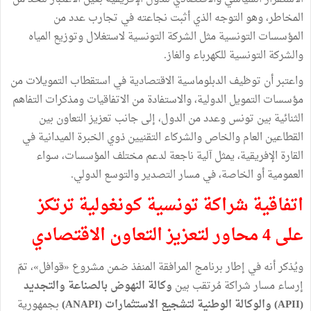
المخاطر، وهو التوجه الذي أثبت نجاعته في تجارب عدد من
المؤسسات التونسية مثل الشركة التونسية لاستغلال وتوزيع المياه
والشركة التونسية للكهرباء والغاز.
واعتبر أن توظيف الدبلوماسية الاقتصادية في استقطاب التمويلات من
مؤسسات التمويل الدولية، والاستفادة من الاتفاقيات ومذكرات التفاهم
الثنائية بين تونس وعدد من الدول، إلى جانب تعزيز التعاون بين
القطاعين العام والخاص والشركاء التقنيين ذوي الخبرة الميدانية في
القارة الإفريقية، يمثل آلية ناجعة لدعم مختلف المؤسسات، سواء
العمومية أو الخاصة، في مسار التصدير والتوسع الدولي.
اتفاقية شراكة تونسية كونغولية ترتكز
على 4 محاور لتعزيز التعاون الاقتصادي
ويُذكر أنه في إطار برنامج المرافقة المنفذ ضمن مشروع «قوافل»، تمّ
إرساء مسار شراكة مُرتقب بين
وكالة النهوض بالصناعة والتجديد
(APII) والوكالة الوطنية لتشجيع الاستثمارات (ANAPI)
بجمهورية