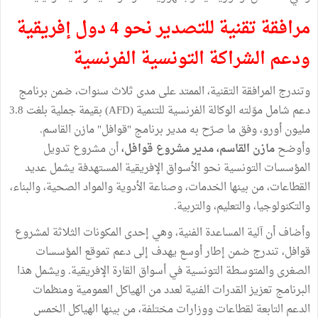
مرافقة تقنية للتصدير نحو 4 دول إفريقية
ودعم الشراكة التونسية الفرنسية
وتندرج المرافقة التقنية، الممتد على مدى ثلاث سنوات، ضمن برنامج
دعم شامل موّلته الوكالة الفرنسية للتنمية (AFD) بقيمة جملية بلغت 3.8
مليون أورو، وفق ما صرّح به مدير برنامج "قوافل" مازن القاسم.
وأوضح
مازن القاسم، مدير مشروع قوافل،
أن مشروع تدويل
المؤسسات التونسية نحو الأسواق الإفريقية المستهدفة يشمل عديد
القطاعات، من بينها الخدمات، وصناعة الأدوية والمواد الصحية، والبناء،
والتكنولوجيا، والتعليم، والتربية.
وأضاف أن آلية المساعدة الفنية، وهي إحدى المكونات الثلاثة لمشروع
قوافل، تندرج ضمن إطار أوسع يهدف إلى دعم تموقع المؤسسات
الصغرى والمتوسطة التونسية في أسواق القارة الإفريقية. ويشمل هذا
البرنامج تعزيز القدرات الفنية لعدد من الهياكل العمومية ومنظمات
الدعم التابعة لقطاعات ووزارات مختلفة، من بينها الهياكل الخمس