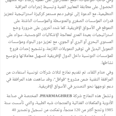
وفي جانب التوصيات، أجمع المشاركون على أهمية إرساء آلية لتسهيل
الحصول على مطابقة المعايير الفنية وتبسيط إجراءات المراقبة
التنظيمية، مع الدعوة إلى توفير دعم مستمر كركيزة استراتيجية لتعزيز
قدرات المؤسسات الصغرى والمتوسطة والمؤسسات الناشئة على
التموقع في الأسواق الإفريقية. كما شدد آخرون على ضرورة وضع
استراتيجيات بعيدة المدى لمعالجة الإشكاليات اللوجستية، سواء على
المستوى البحري أو البري أو الجوي، مع تعزيز دور البنوك ومؤسسات
التمويل البديل في توفير التمويلات اللازمة، وتشجيع إحداث فروع
للمؤسسات التونسية داخل الدول الإفريقية لتسهيل معاملاتها وتوسيع
نشاطها.
وفي ختام اللقاء، تم تقديم نماذج لثلاث شركات تونسية استفادت من
المرافقة التقنية ضمن مشروع "قوافل"، وقد ساهمت هذه المرافقة في
دعم توجهها نحو التصدير في الأسواق الإفريقية.
وتشمل هذه النماذج شركة
PHARMAGHREB
، المختصة في صناعة
الأدوية والمكملات الغذائية والمنتجات شبه الطبية، والتي تأسست سنة
1985 وتنتج أكثر من 120 منتجاً، وتمكنت من تسجيل وتصدير 40