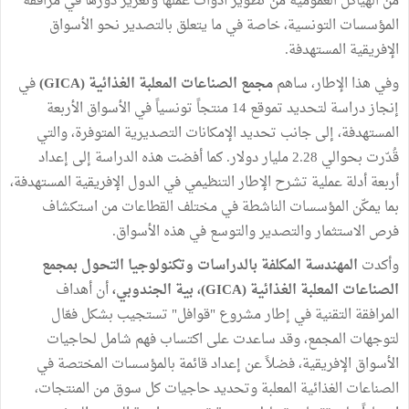
من الهياكل العمومية من تطوير أدوات عملها وتعزيز دورها في مرافقة
المؤسسات التونسية، خاصة في ما يتعلق بالتصدير نحو الأسواق
الإفريقية المستهدفة.
وفي هذا الإطار، ساهم
مجمع الصناعات المعلبة الغذائية (GICA)
في
إنجاز دراسة لتحديد تموقع 14 منتجاً تونسياً في الأسواق الأربعة
المستهدفة، إلى جانب تحديد الإمكانات التصديرية المتوفرة، والتي
قُدّرت بحوالي 2.28 مليار دولار. كما أفضت هذه الدراسة إلى إعداد
أربعة أدلة عملية تشرح الإطار التنظيمي في الدول الإفريقية المستهدفة،
بما يمكّن المؤسسات الناشطة في مختلف القطاعات من استكشاف
فرص الاستثمار والتصدير والتوسع في هذه الأسواق.
وأكدت
المهندسة المكلفة بالدراسات وتكنولوجيا التحول بمجمع
الصناعات المعلبة الغذائية (GICA)، بية الجندوبي،
أن أهداف
المرافقة التقنية في إطار مشروع "قوافل" تستجيب بشكل فعّال
لتوجهات المجمع، وقد ساعدت على اكتساب فهم شامل لحاجيات
الأسواق الإفريقية، فضلاً عن إعداد قائمة بالمؤسسات المختصة في
الصناعات الغذائية المعلبة وتحديد حاجيات كل سوق من المنتجات،