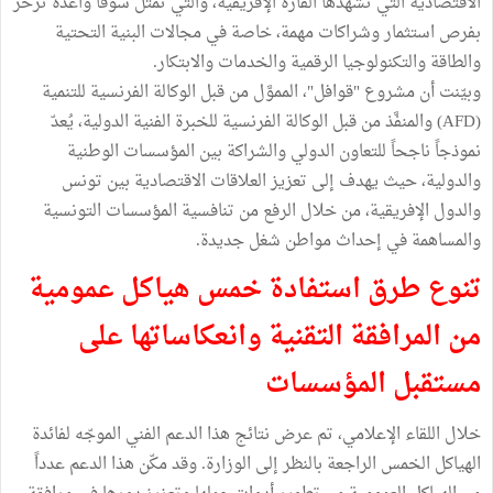
الاقتصادية التي تشهدها القارة الإفريقية، والتي تمثل سوقاً واعدة تزخر
بفرص استثمار وشراكات مهمة، خاصة في مجالات البنية التحتية
والطاقة والتكنولوجيا الرقمية والخدمات والابتكار.
وبيّنت أن مشروع "قوافل"، المموَّل من قبل الوكالة الفرنسية للتنمية
(AFD) والمنفَّذ من قبل الوكالة الفرنسية للخبرة الفنية الدولية، يُعدّ
نموذجاً ناجحاً للتعاون الدولي والشراكة بين المؤسسات الوطنية
والدولية، حيث يهدف إلى تعزيز العلاقات الاقتصادية بين تونس
والدول الإفريقية، من خلال الرفع من تنافسية المؤسسات التونسية
والمساهمة في إحداث مواطن شغل جديدة.
تنوع طرق استفادة خمس هياكل عمومية
من المرافقة التقنية وانعكاساتها على
مستقبل المؤسسات
خلال اللقاء الإعلامي، تم عرض نتائج هذا الدعم الفني الموجّه لفائدة
الهياكل الخمس الراجعة بالنظر إلى الوزارة. وقد مكّن هذا الدعم عدداً