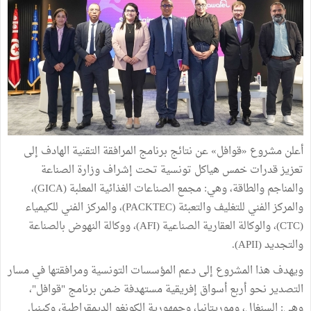
أعلن مشروع «قوافل» عن نتائج برنامج المرافقة التقنية الهادف إلى
تعزيز قدرات خمس هياكل تونسية تحت إشراف وزارة الصناعة
والمناجم والطاقة، وهي: مجمع الصناعات الغذائية المعلبة (GICA)،
والمركز الفني للتغليف والتعبئة (PACKTEC)، والمركز الفني للكيمياء
(CTC)، والوكالة العقارية الصناعية (AFI)، ووكالة النهوض بالصناعة
والتجديد (APII).
ويهدف هذا المشروع إلى دعم المؤسسات التونسية ومرافقتها في مسار
التصدير نحو أربع أسواق إفريقية مستهدفة ضمن برنامج "قوافل"،
وهي: السنغال، وموريتانيا، وجمهورية الكونغو الديمقراطية، وكينيا.