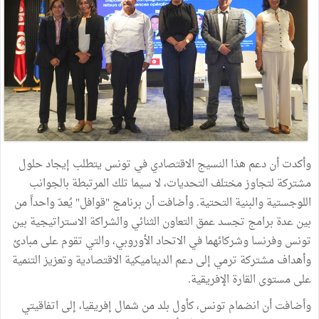
وأكدت أن دعم هذا النسيج الاقتصادي في تونس يتطلب إيجاد حلول
مشتركة لتجاوز مختلف التحديات، لا سيما تلك المرتبطة بالجوانب
اللوجستية والبنية التحتية. وأضافت أن برنامج "قوافل" يُعدّ واحداً من
بين عدة برامج تجسد عمق التعاون الثنائي والشراكة الاستراتيجية بين
تونس وفرنسا وشركائهما في الاتحاد الأوروبي، والتي تقوم على مبادئ
وأهداف مشتركة ترمي إلى دعم الديناميكية الاقتصادية وتعزيز التنمية
على مستوى القارة الإفريقية.
وأضافت أن انضمام تونس، كأول بلد من شمال إفريقيا، إلى اتفاقيتي