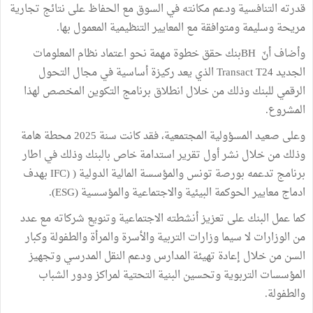
قدرته التنافسية ودعم مكانته في السوق مع الحفاظ على نتائج تجارية
مريحة وسليمة ومتوافقة مع المعايير التنظيمية المعمول بها.
وأضاف أنّ BHبنك حقق خطوة مهمة نحو اعتماد نظام المعلومات
الجديد Transact T24 الذي يعد ركيزة أساسية في مجال التحول
الرقمي للبنك وذلك من خلال انطلاق برنامج التكوين المخصص لهذا
المشروع.
وعلى صعيد المسؤولية المجتمعية، فقد كانت سنة 2025 محطة هامة
وذلك من خلال نشر أول تقرير استدامة خاص بالبنك وذلك في اطار
برنامج تدعمه بورصة تونس والمؤسسة المالية الدولية ( (IFC بهدف
ادماج معايير الحوكمة البيئية والاجتماعية والمؤسسية (ESG).
كما عمل البنك على تعزيز أنشطته الاجتماعية وتنويع شركاته مع عدد
من الوزارات لا سيما وزارات التربية والأسرة والمرأة والطفولة وكبار
السن من خلال إعادة تهيئة المدارس ودعم النقل المدرسي وتجهيز
المؤسسات التربوية وتحسين البنية التحتية لمراكز ودور الشباب
والطفولة.