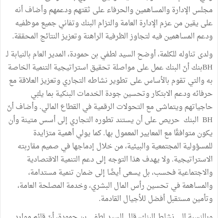
مجلس الإدارة والمساهمين والحرفاء على ثقتهم ودعمهم وأضاف أنه
على يقين من عزم الإدارة العامة والتزام البنك وتفاني جميع موظفيه
ودعم المساهمين فيه لتجاوز الظرفية الراهنة وتعزيز النتائج المحققة.
ولدى تناوله للكلمة، أوضح السيد لطفي بن حمودة، المدير العام بالنيابة لـ
BHبنك أنّ البنك عمل على مواصلة تحقيق استراتيجية التنمية الخاصة
به والتي تقوم بالأساس على تطوير نشاطه التجاري وتعزيز العلاقة مع
حرفائه ودعم الابتكار وتحسين جودة الخدمات البنكية بما يلبّي
حاجياتهم ويتماشى مع التحولات الرقمية في القطاع المالي. وأضاف أنّ
BH البنك حريص على أن يستند تطوره التجاري إلى أسس متينة وأن
يكون متوافقًا مع المعايير المعمول بها. كما يولي أهمية متزايدة
للمسؤولية المجتمعية والبيئية، من خلال إدماجها في صميم مقاربته
الاستراتيجية. ولا يهدف هذا التوجه إلى دعم التنمية الاقتصادية
والاجتماعية فحسب، بل يسعى أيضًا إلى ضمان تنمية مستدامة،
والمساهمة في تحسين رأس المال البشري، وخدمة المصلحة العامة،
وتأمين مستقبل أفضل للأجيال القادمة.
وبالنسبة الى نشاط البنك، قال السيد لطفي بن حمودة، أنّ قائم موارد