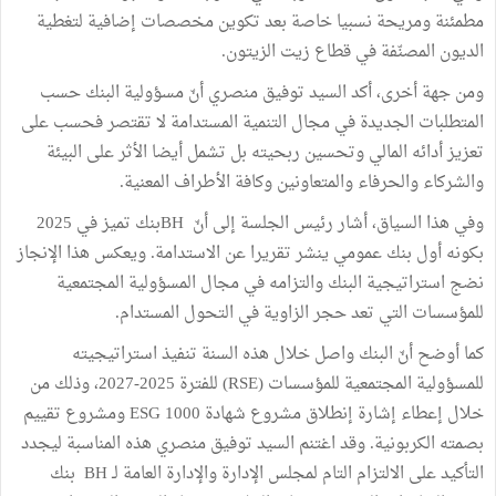
مطمئنة ومريحة نسبيا خاصة بعد تكوين مخصصات إضافية لتغطية
الديون المصنّفة في قطاع زيت الزيتون.
ومن جهة أخرى، أكد السيد توفيق منصري أنّ مسؤولية البنك حسب
المتطلبات الجديدة في مجال التنمية المستدامة لا تقتصر فحسب على
تعزيز أدائه المالي وتحسين ربحيته بل تشمل أيضا الأثر على البيئة
والشركاء والحرفاء والمتعاونين وكافة الأطراف المعنية.
وفي هذا السياق، أشار رئيس الجلسة إلى أنّ BHبنك تميز في 2025
بكونه أول بنك عمومي ينشر تقريرا عن الاستدامة. ويعكس هذا الإنجاز
نضج استراتيجية البنك والتزامه في مجال المسؤولية المجتمعية
للمؤسسات التي تعد حجر الزاوية في التحول المستدام.
كما أوضح أنّ البنك واصل خلال هذه السنة تنفيذ استراتيجيته
للمسؤولية المجتمعية للمؤسسات (RSE) للفترة 2025-2027، وذلك من
خلال إعطاء إشارة إنطلاق مشروع شهادة ESG 1000 ومشروع تقييم
بصمته الكربونية. وقد اغتنم السيد توفيق منصري هذه المناسبة ليجدد
التأكيد على الالتزام التام لمجلس الإدارة والإدارة العامة لـ BH بنك