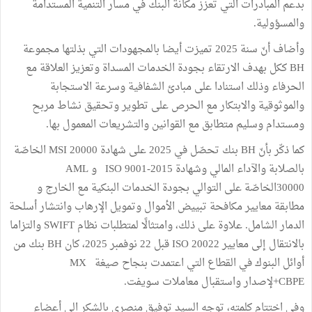
بدعم المبادرات التي تعزز مكانة البنك في مسار التنمية المستدامة
والمسؤولية.
وأضاف أنّ سنة 2025 تميزت أيضا بالمجهودات التي بذلتها مجموعة
BH ككل بهدف الارتقاء بجودة الخدمات المسداة وتعزيز العلاقة مع
الحرفاء وذلك استنادا على مبادئ الشفافية وسرعة الاستجابة
والموثوقية والابتكار مع الحرص على تطوير وتحقيق نشاط مربح
ومستدام وسليم متطابق مع القوانين والتشريعات المعمول بها.
كما ذكّر بأنّ BH بنك تحصّل في 2025 على شهادة 20000 MSI الخاصّة
بالصلابة والآداء المالي وشهادة ISO 9001-2015 و AML
30000الخاصّة على التوالي بجودة الخدمات البنكية مع الخارج و
مطابقة معايير مكافحة تبييض الأموال وتمويل الإرهاب وانتشار أسلحة
الدمار الشامل. علاوة على ذلك، وامتثالًا لمتطلبات نظام SWIFT والتزاما
بالانتقال إلى معايير ISO 20022 قبل 22 نوفمبر 2025، كان BH بنك من
أوائل البنوك في القطاع التي اعتمدت بنجاح صيغة MX
CBPE+لإصدار واستقبال معاملات سويفت.
وفي اختتام كلمته، توجه السيد توفيق منصري بالشكر الى أعضاء