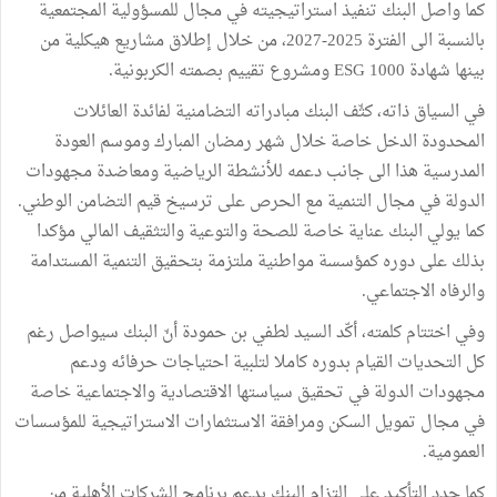
كما واصل البنك تنفيذ استراتيجيته في مجال للمسؤولية المجتمعية
بالنسبة الى الفترة 2025-2027، من خلال إطلاق مشاريع هيكلية من
بينها شهادة ESG 1000 ومشروع تقييم بصمته الكربونية.
في السياق ذاته، كثّف البنك مبادراته التضامنية لفائدة العائلات
المحدودة الدخل خاصة خلال شهر رمضان المبارك وموسم العودة
المدرسية هذا الى جانب دعمه للأنشطة الرياضية ومعاضدة مجهودات
الدولة في مجال التنمية مع الحرص على ترسيخ قيم التضامن الوطني.
كما يولي البنك عناية خاصة للصحة والتوعية والتثقيف المالي مؤكدا
بذلك على دوره كمؤسسة مواطنية ملتزمة بتحقيق التنمية المستدامة
والرفاه الاجتماعي.
وفي اختتام كلمته، أكّد السيد لطفي بن حمودة أنّ البنك سيواصل رغم
كل التحديات القيام بدوره كاملا لتلبية احتياجات حرفائه ودعم
مجهودات الدولة في تحقيق سياستها الاقتصادية والاجتماعية خاصة
في مجال تمويل السكن ومرافقة الاستثمارات الاستراتيجية للمؤسسات
العمومية.
كما جدد التأكيد على التزام البنك بدعم برنامج الشركات الأهلية من