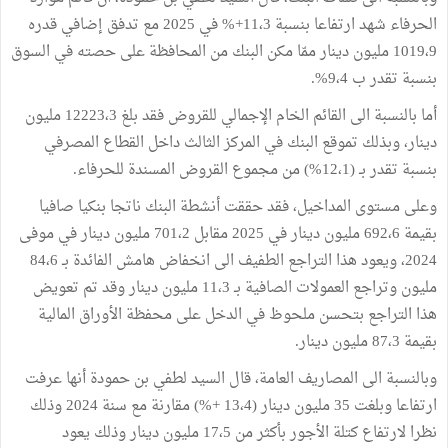
الحرفاء شهد ارتفاعا بنسبة 11،3+% في 2025 مع تدفق إضافي قدره
1019،9 مليون دينار ممّا مكن البنك من المحافظة على حصته في السوق
بنسبة تقدر ب 9،4%.
أما بالنسبة الى القائم الخام الإجمالي للقروض فقد بلغ 12223،3 مليون
دينار، وبذلك تموقع البنك في المركز الثالث داخل القطاع المصرفي
بنسبة تقدر بـ (12،1%) من مجموع القروض المسندة للحرفاء.
وعلى مستوى المداخيل، فقد حققت أنشطة البنك ناتجا بنكيا صافيا
بقيمة 692،6 مليون دينار في 2025 مقابل 701،2 مليون دينار في موفى
2024، ويعود هذا التراجع الطفيف الى انخفاض هامش الفائدة بـ 84،6
مليون وتراجع العمولات الصافية بـ 11،3 مليون دينار وقد تم تعويض
هذا التراجع بتحسن ملحوظ في الدخل على محفظة الأوراق المالية
بقيمة 87،3 مليون دينار.
وبالنسبة الى المصاريف العامة، قال السيد لطفي بن حمودة أنها عرفت
ارتفاعا وبلغت 35 مليون دينار (13،4 +%) مقارنة مع سنة 2024 وذلك
نظرا لارتفاع كتلة الأجور بأكثر من 17،5 مليون دينار وذلك يعود