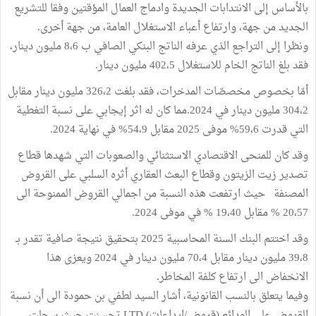
بالأساس إلى الانتدابات الجديدة وادماج العمال المؤقتين وفقا للتشريع
الجديد من جهة، وارتفاع أعباء الاستغلال العامة، من جهة أخرى.
ونظرا إلى التراجع الذي عرفه الناتج البنكي الصافي ب 8،6 مليون دينار،
فقد بلغ الناتج الخام للاستغلال 402،5 مليون دينار.
أمّا بخصوص مخصصّات المدخرات، فقد بلغت 326،2 مليون دينار مقابل
304،2 مليون دينار في 2024.مما كان له اثر إيجابي على نسبة التغطية
التي قدرت 59،6% موفى 2025 مقابل 54،9% في نهاية 2024.
وقد كان للمنحى الاقتصادي الاستثنائي والصعوبات التي شهدها قطاع
تصدير زيت الزيتون وقطاع البعث العقاري أثره السلبي على القروض
المصنفة حيث ارتفعت هذه النسبة من اجمالي القروض الممنوحة الى
20،57 % مقابل 19،40 % في موفى 2024.
وقد اختتم البنك السنة المحاسبية 2025 بتحقيق نتيجة صافية تقدر بـ
39،8 مليون دينار مقابل 70،4 مليون دينار في 2024 ويعزى هذا
الانخفاض الى ارتفاع كلفة المخاطر.
وفيما يتعلق بالنسب القانونية، أشار السيد لطفي بن حمودة الى أن نسبة
القروض على الودائع (قروض/ايداعات) LTD تحسنت حيث سجلت