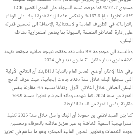
مستوى 101،7% كما عرفت نسبة السيولة على المدى القصير LCR
كذلك تطورا لتبلغ 167،6%. وتعكس هذه الزيادة قدرة البنك على الوفاء
بالتزاماته في الظروف العادية والاستثنائية بالإضافة الى تحسين قدرته
على إدارة المخاطر المتعلقة بالسيولة بما يضمن استمرارية نشاطه
البنكي.
وبالنسبة الى مجموعة BH بنك، فقد حققت نتيجة صافية مجمّعة بقيمة
42،9 مليون دينار مقابل 71 مليون دينار في 2024.
وفي هذا الإطار، أوضح المدير العام بالنيابة لـ BHبنك أن النتائج الأولية
التي سجلها البنك خلال سنة 2026 جاءت إيجابية، حيث عرف الناتج
البنكي الصافي خلال الثلاثي الأول ارتفاعًا بنسبة 5% مقارنة بنفس
الفترة من سنة 2024، كما شهدت ودائع الحرفاء تطورًا بنسبة 6،9%
مقارنة بنفس الفترة من السنة الفارطة.
كما بيّن السيد لطفي بن حمودة أن البنك واصل خلال سنة 2025 تنفيذ
استراتيجية التنمية الخاصّة به عبر تعزيز علاقته بالحرفاء وتحسين
جودة الخدمات وتطوير الحلول المالية المبتكرة وهو ما ساهم في تعزيز