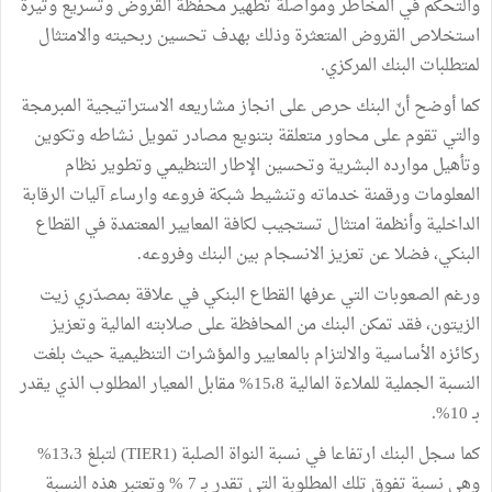
والتحكم في المخاطر ومواصلة تطهير محفظة القروض وتسريع وتيرة
استخلاص القروض المتعثرة وذلك بهدف تحسين ربحيته والامتثال
لمتطلبات البنك المركزي.
كما أوضح أنّ البنك حرص على انجاز مشاريعه الاستراتيجية المبرمجة
والتي تقوم على محاور متعلقة بتنويع مصادر تمويل نشاطه وتكوين
وتأهيل موارده البشرية وتحسين الإطار التنظيمي وتطوير نظام
المعلومات ورقمنة خدماته وتنشيط شبكة فروعه وارساء آليات الرقابة
الداخلية وأنظمة امتثال تستجيب لكافة المعايير المعتمدة في القطاع
البنكي، فضلا عن تعزيز الانسجام بين البنك وفروعه.
ورغم الصعوبات التي عرفها القطاع البنكي في علاقة بمصدّري زيت
الزيتون، فقد تمكن البنك من المحافظة على صلابته المالية وتعزيز
ركائزه الأساسية والالتزام بالمعايير والمؤشرات التنظيمية حيث بلغت
النسبة الجملية للملاءة المالية 15،8% مقابل المعيار المطلوب الذي يقدر
بـ 10%.
كما سجل البنك ارتفاعا في نسبة النواة الصلبة (TIER1) لتبلغ 13،3%
وهي نسبة تفوق تلك المطلوبة التي تقدر بـ 7 % وتعتبر هذه النسبة