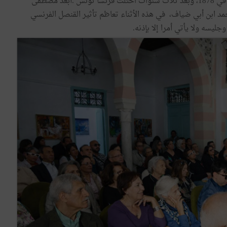
1873وظل يعيش وحيدا في قصره بالحلفاوين حتى وفاته في 1878، وبعد ثلاث سنوات احتلت فرنسا تونس .أبعد مصطفى
مد ابن أبي ضياف، في هذه الأثناء تعاظم تأثير القنصل الفرنسي
يسه ولا يأتي أمرا إلا بإذنه.