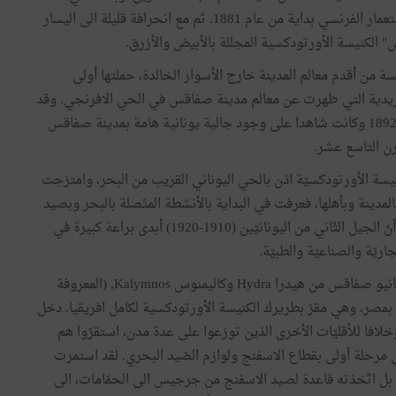
تصديها للاستعمار الفرنسي بداية من عام 1881. ثم مع انحرافة قليلة الى اليسار
 الكنيسة الأورتودكسية المجللة بالأبيض والأزرق.
سة من أقدم معالم المدينة خارج الأسوار الخالدة، حملتها أولى
بريدية التي ظهرت عن معالم مدينة صفاقس في الحي الافرنجي. وقد
شيدت سنة 1892 وكانت شاهدا على وجود جالية يونانية هامة بمدينة صفاقس
رن التاسع عشر.
نيسة الأورتودكسيّة اذن بالحي اليوناني القريب من البحر، وامتزجت
بالمدينة وبأهلها، فعرفت في البداية بالأنشطة المتّصلة بالبحر وبصيد
الاسفنج، الاّ أنّ الجيل الثّاني من اليونانيّين (1910-1920) أبدى براعة كبيرة في
اريّة والصناعيّة والطبيّة.
وقد جاء يونانيو صفاقس من هيدرا Hydra وكاليمنوس Kalymnos, (المعروفة
 بمصر، وهي مقرّ بطريرك الكنيسة الأورتودكسية لكامل افريقيا. دخل
افا للأقليّات الأخرى الذين توزعوا على عدة مدن، استقرّوا هم
 مرحلة أولى بقطاع الاسفنج ولوازم الصّيد البحري. لقد استمرت
 بل اتّخذته قاعدة لصيد الاسفنج من جرجيس الى الحمّامات، الى