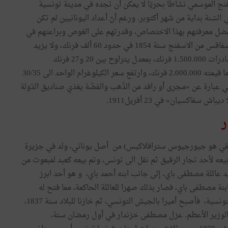
سفنج الموسمي نشاطا بحريّا لا يمكن أن تجده في مدينة تونسية
السّنة بداية من شهر أكتوبر. ورغم أنّ أعداد اليونانيين لم تكن
ا بفضل معرفتهم بهذا الاختصاص، وقدرتهم على الغوص وبراعتهم في
تجارة هذه الثّروة. فعلى سبيل المثال كانت قيمة صادرات صفاقس من الاسفنج سنة 1854 في حدود 60 ألف فرنك، ولا يزيد
الكيلو الواحد عن 5 فرنكات، وفي سنة 1895 بلغت قيمة الصّادرات 1.500.000 فرنك، بمعدل يتراوح بين 20 و27 فرنك
للكيلوغرام الواحد. أمّا في سنة 1905، فقد بلغت الصّادرات ما قيمته 2.000.000 فرنك، وارتفع سعر الكيلوغرام الواحد الى 30/35
عبارة عن «مجرى أو رافد من الذّهب والفضّة يغذي صناديق الدّولة
سفاكسيان» في 23 أفريل1911.
ر
قي هو جيورجيوس سترافلاكيس) من أصل يوناني، ولد في جزيرة
نيين، تم بيعه لأحد تجار الرقيق ثم نقل الى تونس، وتم بيعه كعبد لمبعوث من
د عائلة مصطفى باي، إلى جانب ابنه أحمد باي، و هو أحد ابرز
نة مصطفى باي، فصار بذلك صهرا للعائلة الحاكمة، مما فتح له
الأبواب على مصرعيها، ليترأس أعلى المناصب في الإيالة التونسية، فأصبح أميرا بالجيش التونسي، ثم خازنا للبلاد سنة 1837،
الوزير الأعظم. عزل مصطفى خزندار في أول رمضان سنة،