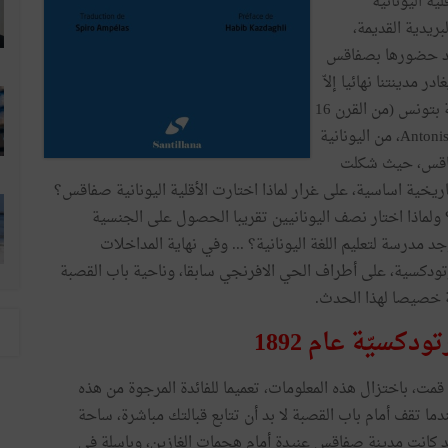
 مداخلة عن (الأقلية اليونانية
لبطاقات البريدية القديمة،
تد حضورها بصفاقس
 مدينتنا نهائيا إلاّ
سنة 1969. ود. سبيرو امبيلاس ترجم كتاب الأقلية اليونانية بتونس (من القرن 16
الى القرن 21)، ومؤلفه انتونيس شالدايوسAntonis A. Chalddeos، من اليونانية
فاقس، حيث شكلت
اريخية اساسية، على غرار لماذا اختارت الأقلية اليونانية صفاقس؟
ولماذا اختار نصف اليونانيين تقريبا الحصول على الجنسية
 مدرسة لتعليم اللغة اليونانية؟ ... وفي نهاية المداخلات
رتودكسية، على أطراف الحي الافرنجي سابقا، وناحية باب القصبة
ة خصيصا لهذا الحدث.
دكسيّة عام 1892
مت، باختزال هذه المعلومات، تعميما للفائدة المرجوة من هذه
ندما تقف أمام باب القصبة لا بد أن تتابع قبالتك مباشرة، ساحة
د كانت مدينة صفاقس عنيدة أمام هجمات الغازين، وباسلة في