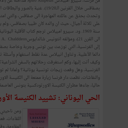
من فرنسا، سبيرو امبيلاس Spiro Ampélas
بصفاقس خلال القرنين الـ19/20). غنية بالصور وا
وتحدث بحذق عن عائلته المهاجرة الى صفاقس، والتي ام
على ثلاثة أجيال، حيث ان والده كان طبيبا بصفاقس، ولم يغادر
إلى الفرنسية، التي توزعت بين تونس وجربة وخاصة بص
دائما الأغلبية. وتناول انبيلاس عدة نقلط استفهام وأسئلة ت
وكيف أتت إليها، وكم استغرقت رحلاتهم بالسفن الشراعية؟ 
الفرنسية، وهل وقعت زيجات تونسية يونانية؟ ولماذا لم توجد
والنقاشات، نظمت دار فرنسا زيارة ممتعة الى الكنيسة الاو
حاليا، جاءها مطران الكنيسة الاورتودكسية بتونس العاصم
الحي اليوناني: تشييد الكنيسة الأورتو
ومن ناحيتي ق
اللقاءات. فع
المقاومة، وق