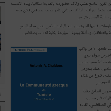
 القرن التاسع عشر، وتأكد حضورهم بالمدينة سكانيا، ببناء الكنيسة
18 على القناة المائية بشط القراقنة. اما آخر يوناني غادر مدينة صفاقس فكان سنة
علومات، قدمها البروفسور عبد الواحد المكني ضمن مداخلة عن
ة والتثاقف)، ود.ألفة بودية، المؤرخة بكلية الآداب بصفاقس،
ف طعمها إلا من واكب
اضرين سواء ببرج
دمه سعادة سفير تونس
بلدين، جمّله بمعرض
يقية، كنوع من غذاء
ن السويسي.
لمدرس السابق بكلية
ا
أقليات في تونس،
ي الصفاقسي، القادم