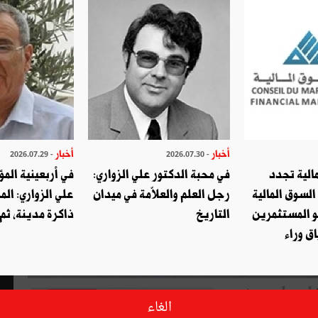
أخبار
أخبار
- 2026.07.29
- 2026.07.30
الية تجدد
في محبة الدكتور علي الزواري:
في أربعينية المؤ
السوق المالية
رجل العلم والعلاّمة في ميدان
علي الزواري: الم
و المستثمرين
التاريخ
ذاكرة مدينة، ثم
ق وراء
أفريل لقاء ثقافياً مميزاً من تنظيم
الغاء
ات المنتمية لجامعة