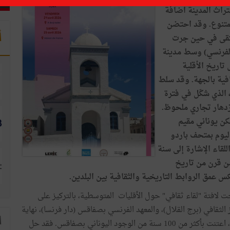
راث المدينة اضافة
لمتنوع. وقد احتضن
أ
ملتقى في حين جرت
 الفرنسي) وسط مدينة
تاريخ الأقلية
افية بالجهة. وقد سلط
 الذي شكّل في فترة
زدهار تجاري ملحوظ.
يعود إلى سنة 1907، حين تمكن يوناني مقيم
ليوم بمتحف باردو
لقاء الإشارة إلى سنة
 من قرن من تاريخ
عمق الروابط التاريخية والثقافية بين البلدين.
 لافتة "لقاء ثقافي" حول الأقليات المتوسطية، بالتركيز على
 الثقافي (برج القلال)، والمعهد الفرنسي بصفاقس (دار فرنسا)، نهاية
ا
الاسبوع الماضي، سلسلة من الفعاليات، اعتنت بأكثر من 100 سنة من الوجود اليوناني بصفاقس. فقد حل