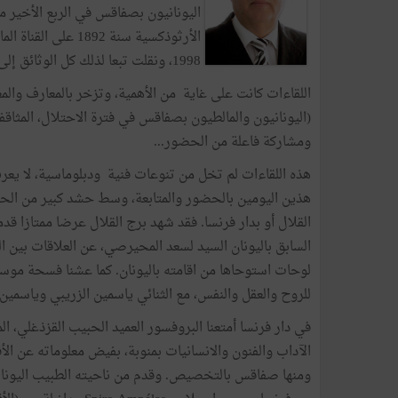
اليونانيون بصفاقس في الربع الأخير من
الأرثوذكسية سنة 92
1998، ونقلت تبعا لذلك كل الوثائق إلى سفارة اليونان بتونس.
اللقاءات كانت على غاية من الأهمية، وتزخر بالمعارف والم
(اليونانيون والمالطيون بصفاقس في فترة الاحتلال، المثاقف
ومشاركة فاعلة من الحضور...
هذه اللقاءات لم تخل من تنوعات فنية ودبلوماسية، لا يعر
هذين اليومين بالحضور والمتابعة، وسط حشد كبير من الح
القلال أو بدار فرنسا. فقد شهد برج القلال عرضا ممتازا ق
السابق باليونان السيد لسعد المحيرصي، عن العلاقات بين ال
لوحات استوحاها من اقامته باليونان. كما عشنا فسحة موس
للروح والعقل والنفس، مع الثنائي ياسمين الزريبي وياسمي
في دار فرنسا أمتعنا البروفسور العميد الحبيب القزذغلي، ا
الآداب والفنون والانسانيات بمنوبة، بفيض معلوماته عن ال
ومنها صفاقس بالتخصيص. وقدم من ناحيته الطبيب اليونان