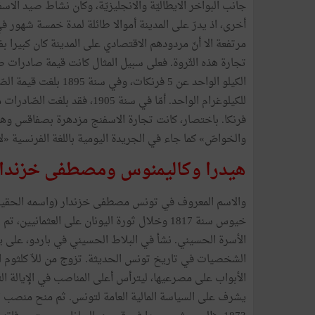
جانب البواخر الايطاليّة والانجليزيّة، وكان نشاط صيد الا
أخرى، اذ يدرّ على المدينة أموالا طائلة لمدة خمسة شهور في 
مرتفعة الا أنّ مردودهم الاقتصادي على المدينة كان كبير
فرنكا. باختصار، كانت تجارة الاسفنج مزدهرة بصفاقس وهي 
والخواصّ» كما جاء في الجريدة اليومية باللغة الفرنسية «لا ديباش 
هيدرا وكاليمنوس ومصطفى خزندا
والاسم المعروف في تونس مصطفى خزندار (واسمه الحقي
خيوس سنة 1817 وخلال ثورة اليونان على العثما
الأسرة الحسيني. نشأ في البلاط الحسيني في باردو، على ي
الشخصيات في تاريخ تونس الحديثة. تزوج من للاّ كلثوم اب
يشرف على السياسة المالية العامة لتونس. ثم منح منصب 