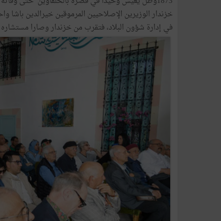
خزندار الوزيرين الإصلاحيين المرموقين خيرالدين باشا واح
في إدارة شؤون البلاد، فتقرب من خزندار وصارا مستشاره وجل