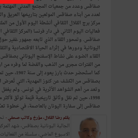
صفاقس وعدد من جمعيات المجتمع المدني المهتمة بت
لعدد من أبناء صفاقس المولعين بتاريخها العريق وا
مركز برج القلال الثقافي أنشطة اليوم الأول من ال
فعاليات اليوم الثاني في دار فرنسا (المركز الثقافي
صفاقس. وتمحور اللقاء الذي تابعه جمهور غفير حول 
اليونانية ودورها في إثراء الحياة الاقتصادية والثق
اللقاء الضوء على نشاط الإسفنج اليوناني بصفاقس،
من الفترات مجرى من الذهب والفضة لما وفره من ا
كما استُحضر حدث بارز 
بصفاقس من الكشف عن كنوز المهدية، التي تُعرض ا
وتعد من أهم الشواهد الأثرية في تونس. ولم يغفل ال
1998، حين تم نقل وثائق تاريخية قيّمة توثق لأكثر
صفاقس إلى سفارة اليونان بالعاصمة، في خطوة تعكس 
تحت
بقلم رضا القلال، مؤرخ وكاتب صحفي -
الجالية اليونانية بصفاقس، شهد المركز