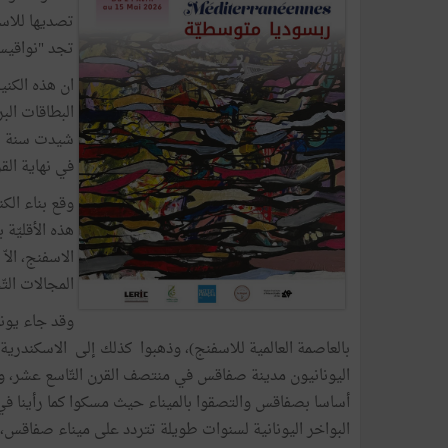
تجد "نواقيس"
ان هذه الكني
البطاقات ال
في نهاية الق
وقع بناء الك
هذه الأقليّة 
المجالات التّج
بالعاصمة العالمية للاسفنج)، وذهبوا كذلك إلى الاسكندرية
اليونانيون مدينة صفاقس في منتصف القرن التّاسع عشر، وخل
أساسا بصفاقس والتصقوا بالميناء حيث مسكوا كما رأينا في
البواخر اليونانية لسنوات طويلة تتردد على ميناء صفاقس،