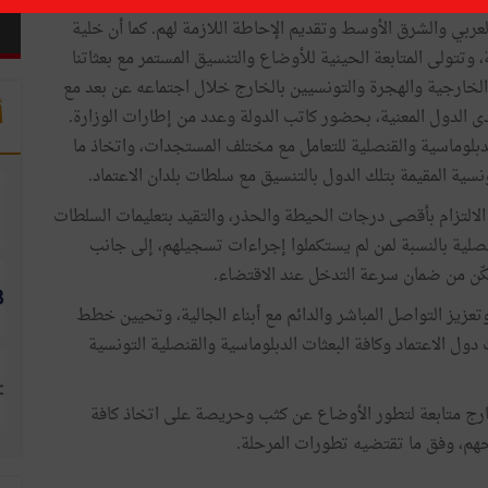
خصصت وزارة الشؤون الخارجية والهجرة والتونسيين بالخارج رقمي هاتف طوارئ (98317530 و92998087) لتلقي
عربي والشرق الأوسط وتقديم الإحاطة اللازمة لهم. كما أن خلية
 وتتولى المتابعة الحينية للأوضاع والتنسيق المستمر مع بعثاتنا
 الخارجية والهجرة والتونسيين بالخارج خلال اجتماعه عن بعد مع
أ
دى الدول المعنية، بحضور كاتب الدولة وعدد من إطارات الوزارة.
بلوماسية والقنصلية للتعامل مع مختلف المستجدات، واتخاذ ما
نسية المقيمة بتلك الدول بالتنسيق مع سلطات بلدان الاعتماد.
لى الالتزام بأقصى درجات الحيطة والحذر، والتقيد بتعليمات السلطات
قنصلية بالنسبة لمن لم يستكملوا إجراءات تسجيلهم، إلى جانب
ّن من ضمان سرعة التدخل عند الاقتضاء.
عزيز التواصل المباشر والدائم مع أبناء الجالية، وتحيين خطط
ل الاعتماد وكافة البعثات الدبلوماسية والقنصلية التونسية
ارج متابعة لتطور الأوضاع عن كثب وحريصة على اتخاذ كافة
حهم، وفق ما تقتضيه تطورات المرحلة.