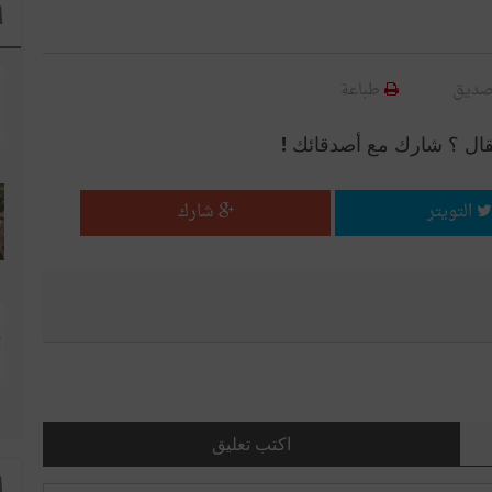
ا
صديق
طباعة
قال ؟ شارك مع أصدقائك !
التويتر
شارك
اكتب تعليق
ا