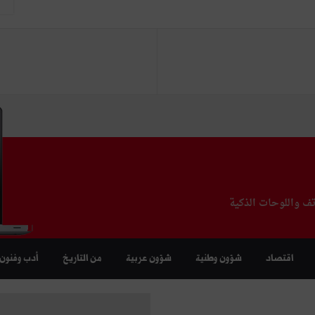
تف واللوحات الذكية
اقتصاد
شؤون وطنية
شؤون عربية
من التاريخ
أدب وفنون