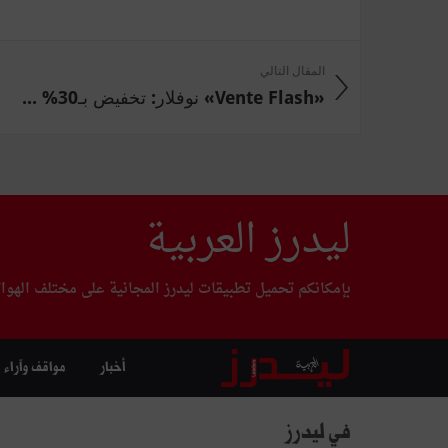
المقال التالي
«Vente Flash» نوفلار: تخفيض بـ30% ...
ليدرز العربية
بإمكانكم تحميل تطبيقات ليدرز المجانية على مختلف الهوا
أخبار
مواقف وآراء
في ليدرز