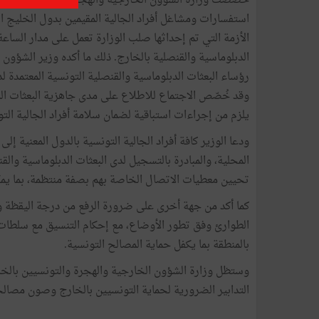
استفسارات ومشاغل أفراد الجالية المقيمين بدول الخليج ال
الأزمة التي تم إحداثها صلب الوزارة تعمل على مدار الساعة،
الدبلوماسية والقنصلية بالخارج. ذلك ما أكده وزير الشؤون
رؤساء البعثات الدبلوماسية والقنصلية التونسية المعتمدة ل
وقد خُصّص الاجتماع للاطلاع على مدى جاهزية البعثات الد
يلزم من إجراءات استباقية لضمان سلامة أفراد الجالية التو
ودعا الوزير كافة أفراد الجالية التونسية بالدول المعنية إ
المحلية، والمبادرة بالتسجيل لدى البعثات الدبلوماسية وال
تحيين معطيات الاتصال الخاصة بهم بصفة منتظمة، بما يمك
كما أكد من جهة أخرى على ضرورة الرفع من درجة اليقظة وت
الطوارئ وفق تطور الأوضاع، مع إحكام التنسيق مع سلطات دو
بالمنطقة بما يكفل حماية المصالح التونسية.
وستظل وزارة الشؤون الخارجية والهجرة والتونسيين بالخ
التدابير الضرورية لحماية التونسيين بالخارج وصون مصال