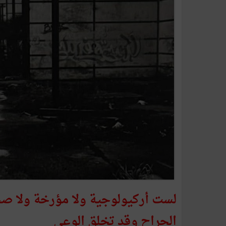
لست أركيولوجية ولا مؤرخة ولا صحفي
الجراح وقد تخلق الوعي