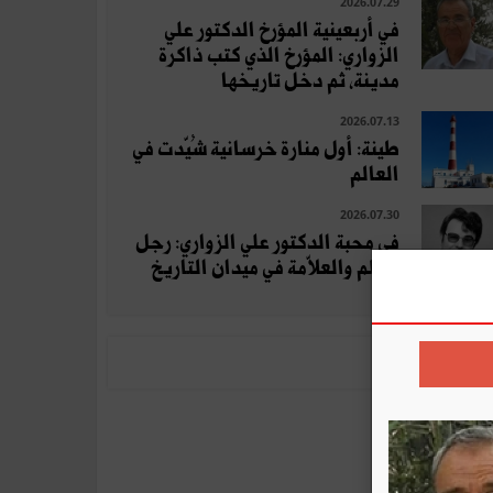
2026.07.29
في أربعينية المؤرخ الدكتور علي
الزواري: المؤرخ الذي كتب ذاكرة
مدينة، ثم دخل تاريخها
2026.07.13
طينة: أول منارة خرسانية شُيّدت في
العالم
2026.07.30
في محبة الدكتور علي الزواري: رجل
العلم والعلاّمة في ميدان التاريخ