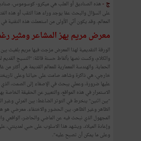
ج -
هذه الصناديق أو العلب هي ميكرو- كوسوموس، صناديق أ
على السؤال والبحث عمّا يوجد وراء هذا الثقب أو هذه الف
المعالم. وقد يكون أنّي الأولى من استعملت هذه التقنية في 
معرض مريم يهز المشاعر ومثير رغم
الورقة التقديمية لهذا المعرض مزجت فيها مريم بلغيث بين 
والكلام، وكست نصها بألفاظ حسنة قائلة: "النسيج القديم ل
الحماية. والهندسة المعمارية للمعالم القديمة هي أكثر من غ
خارجي، هي ذاكرة وشاهد صامت على حياتنا وعلى تاريخنا
عليها ضرورة، وعملي يبحث في الإصغاء إلى الصمت، الذي 
الاستمرار في هذه المواقع، والتعبير عن الحقيقة الخاصة ب
"بين اثنين" ينخرط في التوتر الضاغط: بين المرئي وغير ال
الظاهر وغير الظاهر، بين الحضور والاختفاء. معرضي هو هذ
المجهول الذي نبحث فيه عن الماضي والحاضر، الواقعي والخ
وإعادة الميلاد. ويشهد هذا الاسلوب على حبي لمدينتي، على
وعلى ما يمكن أن تصبح عليه".