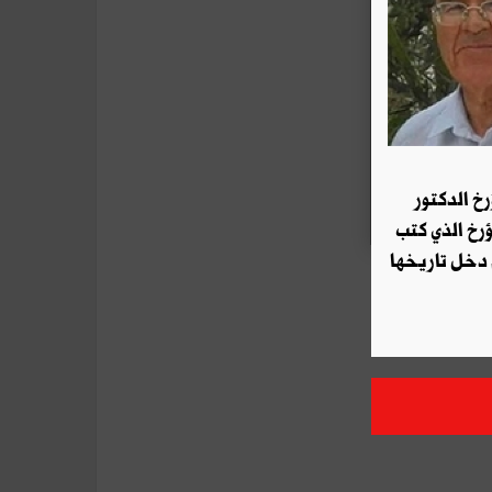
رخ الدكتور
ؤرخ الذي كتب
 دخل تاريخها