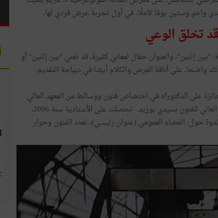
ء 18 فيفري 2026، بفضاء المعهد الفرنسي بصفاقس، على معرض الفنانة الفوتوغرافية د. مريم بلغيث
قد تخلق الوعي
أ
"بين إثنين"، والعنوان حمّال لمعاني كثيرة، قد تعني "بين إثنين" أو
لك واضحا، على أناقة العرض والكلام أيضا في ديباجة التقديم.
اقس عام 1982، فنانة تشكيلية حائزة على الدكتوراه في اختصاص فنون ووسائط من المعهد العالي
للفنون والحرف بصفاقس، تدرس الفنون التشكيلية بالمعهد العالي للفنون بسيدي بوزيد. تحصلت على الأستاذية سنة 2006،
ي تنظيم معرض وندوة حول: الفضاء العمومي (عنوان رئيسي)، تعدد الفنون وحوار