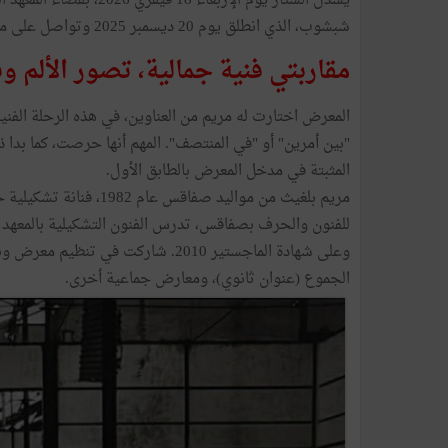
يسدل الستار يوم الإربعا
شبشوب، الذي انطلق يوم 20 ديسمبر 2025 وتواصل على مدى واحدٍ وستين يومًا كاملًا، في أول تجربة عرض فردي لها.
مقاربتي فنية جمالية، تصور الألم و
المعرض اختارت له مريم من العناوين، في هذه الرحلة الفنية: 
"بين أمرين" أو "في المنتصف". المهم أنها حرصت، كما بدا ذ
المثبتة في مدخل المعرض بالطابق الأول.
مريم بلغيث من مواليد صف
وعلى شهادة الماجستير 2010. شاركت ف
الجموع (عنوان ثانوي)، ومعارض جماعية أخرى.