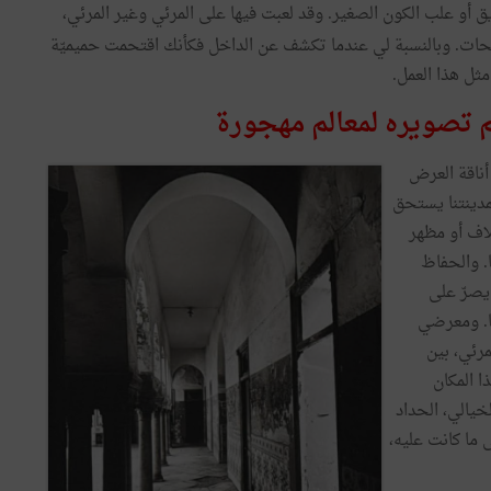
و علب الكون الصغير. وقد لعبت فيها على المرئي وغير المرئي،
تحات. وبالنسبة لي عندما تكشف عن الداخل فكأنك اقتحمت حميميّة
مثل هذا العمل.
 تصويره لمعالم مهجورة
أناقة العرض
مدينتنا يستحق
لاف أو مظهر
. والحفاظ
يصرّ على
ها. ومعرضي
مرئي، بين
ا المكان
يالي، الحداد
 ما كانت عليه،