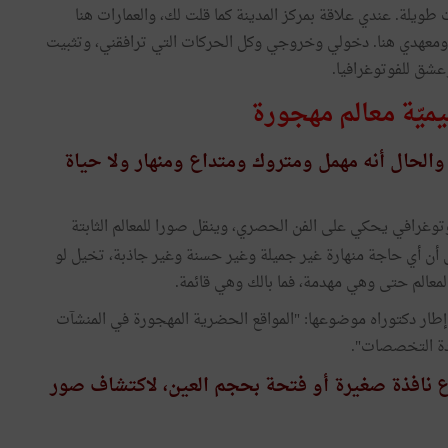
ويلة. عندي علاقة بمركز المدينة كما قلت لك، والعمارات هنا
معهدي هنا. دخولي وخروجي وكل الحركات التي ترافقني، وتثبيت
وعشق للفوتوغرافيا.
ميّة معالم مهجورة
والحال أنه مهمل ومتروك ومتداع ومنهار ولا حياة
وتوغرافي يحكي على الفن الحصري، وينقل صورا للمعالم الثابتة
 أن أي حاجة منهارة غير جميلة وغير حسنة وغير جاذبة، تخيل لو
المعالم حتى وهي مهدمة، فما بالك وهي قائمة.
طار دكتوراه موضوعها: "المواقع الحضرية المهجورة في المنشآت
ددة التخصصات".
باع نافذة صغيرة أو فتحة بحجم العين، لاكتشاف صور