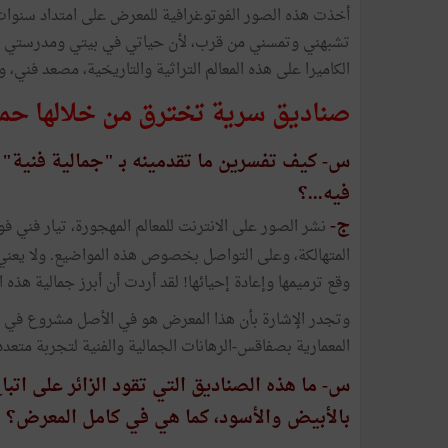
أخذت هذه الصور الفوتوغرافية للمعرض على امتداد سنوات ط
تشبهني وتمسني من قرب، لأن حياتي في بيتي ومدرستي و
الكاميرا على هذه المعالم التراثية والتاريخية، مصعد فني، 
صناديق سرية تخترق من خلالها حمي
س- كيف تفسرين ما تقدمينه بـ "جمالية فنية" 
فيه...؟
ج-
نشر الصور على الانترنت للمعالم المهجورة، تيار فني ف
المتهالكة، وعلى التواصل بخصوص هذه المواضيع. ولا يعني
وقع ترميمها وإعادة إحيائها! لقد أردت أن أبرز جمالية هذه 
وتجدر الإشارة بأن هذا المعرض هو في الأصل مشروع في إ
المعمارية بصفاقس-الرهانات الجمالية والفنية لتجربة متع
س- ما هذه الصناديق التي تقود الزائر على ات
بالأبيض والأسود، كما هي في كامل المعرض؟