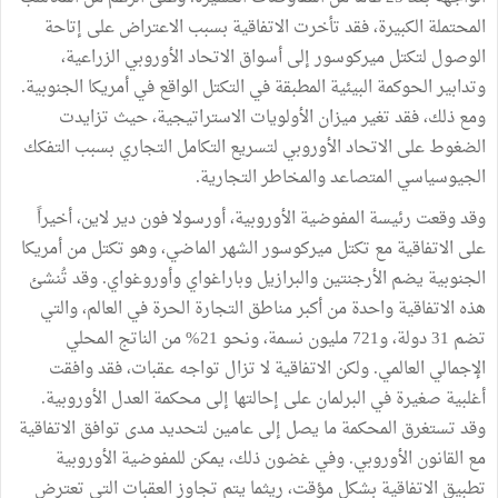
المحتملة الكبيرة، فقد تأخرت الاتفاقية بسبب الاعتراض على إتاحة
الوصول لتكتل ميركوسور إلى أسواق الاتحاد الأوروبي الزراعية،
وتدابير الحوكمة البيئية المطبقة في التكتل الواقع في أمريكا الجنوبية.
ومع ذلك، فقد تغير ميزان الأولويات الاستراتيجية، حيث تزايدت
الضغوط على الاتحاد الأوروبي لتسريع التكامل التجاري بسبب التفكك
الجيوسياسي المتصاعد والمخاطر التجارية.
وقد وقعت رئيسة المفوضية الأوروبية، أورسولا فون دير لاين، أخيراً
على الاتفاقية مع تكتل ميركوسور الشهر الماضي، وهو تكتل من أمريكا
الجنوبية يضم الأرجنتين والبرازيل وباراغواي وأوروغواي. وقد تُنشئ
هذه الاتفاقية واحدة من أكبر مناطق التجارة الحرة في العالم، والتي
تضم 31 دولة، و721 مليون نسمة، ونحو 21% من الناتج المحلي
الإجمالي العالمي. ولكن الاتفاقية لا تزال تواجه عقبات، فقد وافقت
أغلبية صغيرة في البرلمان على إحالتها إلى محكمة العدل الأوروبية.
وقد تستغرق المحكمة ما يصل إلى عامين لتحديد مدى توافق الاتفاقية
مع القانون الأوروبي. وفي غضون ذلك، يمكن للمفوضية الأوروبية
تطبيق الاتفاقية بشكل مؤقت، ريثما يتم تجاوز العقبات التي تعترض