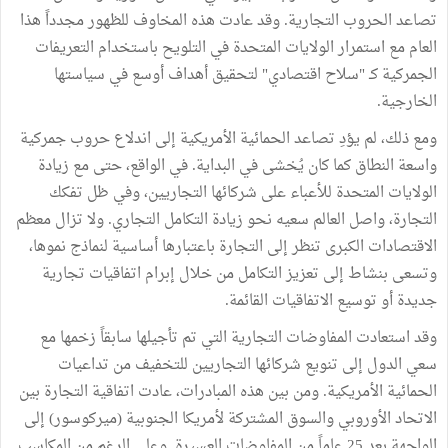
تصاعد الحروب التجارية. وقد عادت هذه المخاوف للظهور مجدداً هذا
العام مع استمرار الولايات المتحدة في التلويح باستخدام التعريفات
الجمركية كـ "سلاح اقتصادي" لتحقيق أهداف أوسع في سياستها
الخارجية.
ومع ذلك، لم يؤدِ تصاعد الحمائية الأمريكية إلى اندلاع حروب جمركية
واسعة النطاق كما كان يُخشى في البداية. في الواقع، حتى مع زيادة
الولايات المتحدة للأعباء على شركائها التجاريين، وفي ظل تفكك
التجارة، واصل العالم سعيه نحو زيادة التكامل التجاري. ولا تزال معظم
الاقتصادات الكبرى تنظر إلى التجارة باعتبارها أساسية لنماذج نموها،
وتسعى بنشاط إلى تعزيز التكامل من خلال إبرام اتفاقيات تجارية
جديدة أو توسيع الاتفاقيات القائمة.
وقد استعادت المفاوضات التجارية التي تم تأجيلها سابقاً زخمها مع
سعي الدول إلى تنويع شركائها التجاريين للتخفيف من تداعيات
الحمائية الأمريكية. ومن بين هذه المبادرات، عادت اتفاقية التجارة بين
الاتحاد الأوروبي والسوق المشتركة لأمريكا الجنوبية (ميركوسور) إلى
الواجهة بعد 25 عاماً من المفاوضات العسيرة. وعلى الرغم من المكاسب