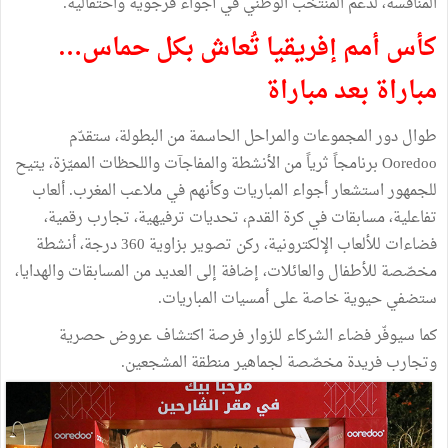
المنافسة، لدعم المنتخب الوطني في أجواء فرجوية واحتفالية.
كأس أمم إفريقيا تُعاش بكل حماس…
مباراة بعد مباراة
طوال دور المجموعات والمراحل الحاسمة من البطولة، ستقدّم
Ooredoo برنامجاً ثرياً من الأنشطة والمفاجآت واللحظات المميّزة، يتيح
للجمهور استشعار أجواء المباريات وكأنهم في ملاعب المغرب. ألعاب
تفاعلية، مسابقات في كرة القدم، تحديات ترفيهية، تجارب رقمية،
فضاءات للألعاب الإلكترونية، ركن تصوير بزاوية 360 درجة، أنشطة
مخصّصة للأطفال والعائلات، إضافة إلى العديد من المسابقات والهدايا،
ستضفي حيوية خاصة على أمسيات المباريات.
كما سيوفّر فضاء الشركاء للزوار فرصة اكتشاف عروض حصرية
وتجارب فريدة مخصّصة لجماهير منطقة المشجعين.