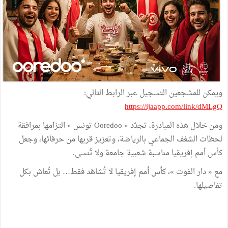
ويمكن للمشجعين التسجيل عبر الرابط التالي:
https://ijaapp.com/link/dMLgQ
ومن خلال هذه المبادرة، تجدّد « Ooredoo تونس » التزامها بمرافقة
لحظات الشغف الجماعي بالرياضة، وتعزيز قربها من حرفائها، وجعل
كأس أمم إفريقيا مناسبة شعبية جامعة ولا تُنسى.
مع « دار الفوت »، كأس أمم إفريقيا لا تُشاهَد فقط… بل تُعاش بكل
تفاصيلها.