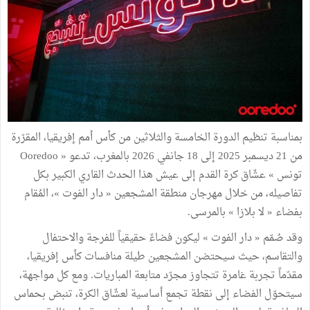
بمناسبة تنظيم الدورة الخامسة والثلاثين من كأس أمم إفريقيا، المقرّرة
من 21 ديسمبر 2025 إلى 18 جانفي 2026 بالمغرب، تدعو « Ooredoo
تونس » عشّاق كرة القدم إلى عيش هذا الحدث القاري الكبير بكل
تفاصيله، من خلال مهرجان منطقة المشجعين « دار الفوت »، المُقام
بفضاء « لا بلازا » بالمرسى.
وقد صُمّم « دار الفوت » ليكون فضاءً حقيقياً للفرجة والاحتفال
والتقاسم، حيث سيحتضن المشجعين طيلة منافسات كأس إفريقيا،
مقدّماً تجربة غامرة تتجاوز مجرّد متابعة المباريات. ومع كل مواجهة،
سيتحوّل الفضاء إلى نقطة تجمع أساسية لعشّاق الكرة، تنبض بحماس