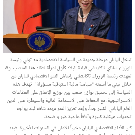
تدخل اليابان مرحلة جديدة من السياسة الاقتصادية مع تولي رئيسة
الوزراء ساناي تاكايتشي قيادة البلاد كأول امرأة تتقلد هذا المنصب. وقد
تعهدت رئيسة الوزراء تاكايتشي بإنعاش النمو الاقتصادي لليابان من
خلال تبني ما أسمته "سياسة مالية استباقية مسؤولة". تهدف هذه
السياسة إلى تحقيق توازن صعب بين توزيع الإنفاق على القطاعات
الاستراتيجية، مع الحفاظ على الاستدامة المالية والسيطرة على الدين
العام الياباني الكبير جداً. ويُعد تعزيز النمو مهمة شاقة لبلد يواجه
تحديات هيكلية كبيرة وآفاقاً عالمية غير واضحة.
كان الأداء الاقتصادي لليابان مخيباً للآمال في السنوات الأخيرة. فبعد