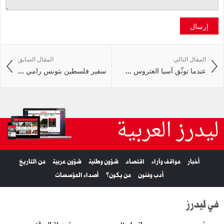
إرسال
المقال التالي
المقال السابق
عندما توثّق آسيا العتروس ...
سفير فلسطين بتونس رامي ...
ليدرز العربية
أخبار
مواقف وآراء
اقتصاد
شؤون وطنية
شؤون عربية
من التاريخ
أدب وفنون
من يكون؟
أصداء المؤسسات
في ليدرز