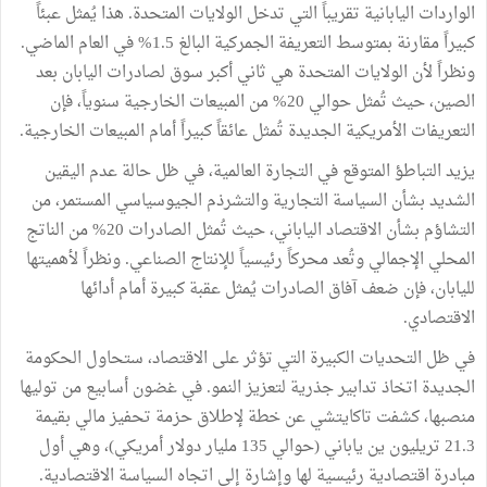
الواردات اليابانية تقريباً التي تدخل الولايات المتحدة. هذا يُمثل عبئاً
كبيراً مقارنة بمتوسط التعريفة الجمركية البالغ 1.5% في العام الماضي.
ونظراً لأن الولايات المتحدة هي ثاني أكبر سوق لصادرات اليابان بعد
الصين، حيث تُمثل حوالي 20% من المبيعات الخارجية سنوياً، فإن
التعريفات الأمريكية الجديدة تُمثل عائقاً كبيراً أمام المبيعات الخارجية.
يزيد التباطؤ المتوقع في التجارة العالمية، في ظل حالة عدم اليقين
الشديد بشأن السياسة التجارية والتشرذم الجيوسياسي المستمر، من
التشاؤم بشأن الاقتصاد الياباني، حيث تُمثل الصادرات 20% من الناتج
المحلي الإجمالي وتُعد محركاً رئيسياً للإنتاج الصناعي. ونظراً لأهميتها
لليابان، فإن ضعف آفاق الصادرات يُمثل عقبة كبيرة أمام أدائها
الاقتصادي.
في ظل التحديات الكبيرة التي تؤثر على الاقتصاد، ستحاول الحكومة
الجديدة اتخاذ تدابير جذرية لتعزيز النمو. في غضون أسابيع من توليها
منصبها، كشفت تاكايتشي عن خطة لإطلاق حزمة تحفيز مالي بقيمة
21.3 تريليون ين ياباني (حوالي 135 مليار دولار أمريكي)، وهي أول
مبادرة اقتصادية رئيسية لها وإشارة إلى اتجاه السياسة الاقتصادية.