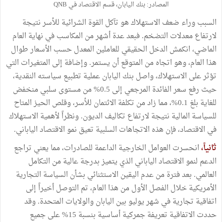
المصادر: بنك اليابان، قسم الاقتصاد في QNB
السبب وراء ضعف الاستهلاك هو تآكل القوة الشرائية للأسر نتيجة
لارتفاع معدلات التضخم. فبعد عدة أشهر من المكاسب في نهاية العام
الماضي، انكمش الدخل الحقيقي للعاملين المعدل حسب الأسعار طوال
هذا العام، وهو اتجاه من المتوقع أن يستمر. وإضافة إلى المتغيرات التي
تؤثر على الاستهلاك، واصل بنك اليابان عملية تطبيع سياسته النقدية،
حيث رفع سعر الفائدة المرجعي إلى 0.5% من مستوى سلبي منخفض
للغاية بلغ 0.1%، مما زاد من تكلفة الائتمان للأسر، وقلص الحيز المتاح
للسياسة المالية نتيجة لارتفاع تكاليف الديون. ونظراً لأهمية الاستهلاك
في الاقتصاد، فإن هذه الاتجاهات السلبية تعيق نمو الاقتصاد الياباني.
ثانياً،
انحسرت العوامل الخارجية الداعمة للصادرات، مما يعني تراجع
الدعم لنمو الاقتصاد الياباني الذي يتميز بدرجة عالية من التكامل
العالمي. بعد فترة من عدم اليقين الاستثنائي بشأن السياسة التجارية
الأمريكية خلال الفصل الأول من هذا العام، تم التوصل أخيراً إلى
اتفاقية تجارية في شهر يوليو بين اليابان والولايات المتحدة. وقد
حددت الاتفاقية تعريفة جمركية أساسية بنسبة 15% على جميع