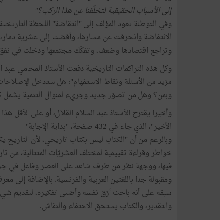
إلى الأسباب الحقيقية لتخلّفنا عن هذا الركب؟"
الانتفاضة وانحرفت عن مسارها، وأفضت إلى عشرية دمار، غُ
وتراجع اقتصادها وضعف، وتفكّك مجتمعها ودخلت في نفق
وكل هذه التراكمات التاريخية دفعت الأستاذ المحامي عبد ا
مزيد من الأسئلة ونقاط الاستفهام": هل ستدخل الإصلاحات
وبمن؟ وهل من تصوّر جديد وجريء لمنوال التنمية يشمل كل 
وأخيرا يقترح الأستاذ عبد السلام القلال، أو على الأقل هذا 
الأخير"، الذي جاء في 432 صفحة، "بداية الإجابة"
وبالرغم من أن "الكتاب ليس بكتاب تاريخي، لأن التاريخ يكت
فيها، ووجهة نظر من طرف شاهد على العصر وفاعل في جزء 
ومقبولة جدا باللغتين العربية والفرنسية، بالإضافة إلى معرفة
سبقه على أنه باحث أرّق نفسه وأضنى تفكيره، لتقديم شيء
والتقدير، والكتاب يستحق الاحتفاء والنقاش.