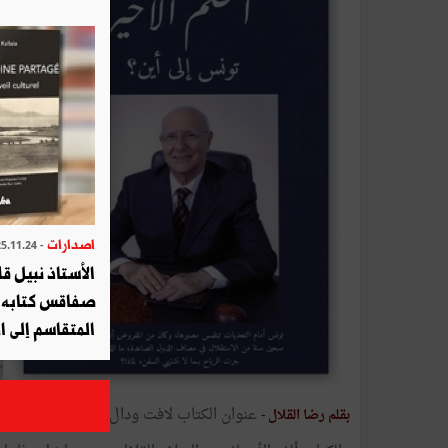
اصدارات
- 2025.11.24
الأستاذ نبيل ق
صفاقس كتابه م
المتقاسم إلى ا
عنوان الكتاب لافت ودال "الحلم الأخير"، بع
بقلم رضا القلال -