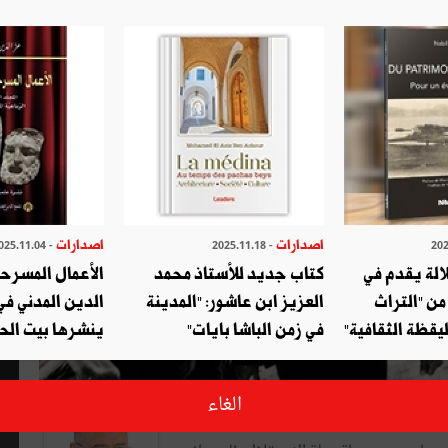
اصدارات
اصدارات
- 2025.11.04
- 2025.11.18
لالة يقدم في
كتاب جديد للأستاذ محمد
الأعمال المسرحي
ن "التراث
العزيز ابن عاشور: "المدينة
الدين المدني ف
ليقظة الثقافية"
في زمن الباشا بايات"
ينشرها بيت الح
الغاء
نوان ثانوي: تونس إلى أين؟