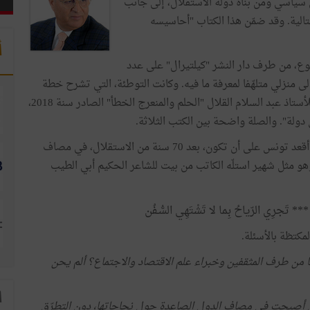
ل سياسي ومن بناة دولة الاستقلال، إلى جانب
الية. وقد ضمّن هذا الكتاب "أحاسيسه
أ
وع، من طرف دار النشر "كيلتيرال" على عدد
زلي متلهّفا لمعرفة ما فيه. وكانت التوطئة، التي تشرح خطة
الكتاب، هي أوّل ما استوقفني، وأعادني إلى المؤلف الأول للأستاذ عبد السلام القلال "الحلم والمنعرج الخطأ" الصادر سنة 2018،
س دولة". والصلة واضحة بين الكتب الثلاثة.
وهذا الكتاب يسعى إلى سبر أغوار سؤالين كبيرين: ما الذي أقعد تونس على أن تكون، بعد 70 سنة من الاستقلال، في مصاف
هو مثل شهير استلّه الكاتب من بيت للشاعر الحكيم أبي الطيب
هُ *** تَجرِي الرّياحُ بِما لا تَشْتَهِي السُّـفُن
مكتظة بالأسئلة.
ا من طرف المثقفين وخبراء علم الاقتصاد والاجتماع؟ ألم يحن
ا
تي أصبحت في مصاف الدول الصاعدة حول نجاحاتها، دون التطرّق