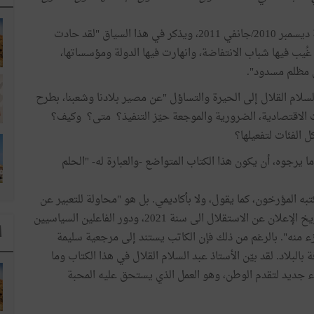
وفي التوطئة يعود المؤلف إلى "انتقاضة" اللحظة التاريخية ديسمبر 2010/جانفي 2011، ويذكر في هذا السياق "لقد حادت
يب فيها شباب الانتفاضة، وانهارت فيها الدولة ومؤسساتها،
 مظلم مسدود".
لسلام القلال إلى الحيرة والتساؤل "عن مصير بلادنا وشعبنا، بطرح
 الاقتصادية، الضرورية والموجعة حيّز التنفيذ؟ متى؟ وكيف؟
الفئات لتفعيلها؟
ما يرجوه، أن يكون هذا الكتاب المتواضع -والعبارة له- "الحلم
به المؤرخون، كما يقول، ولا بأكاديمي. بل هو "محاولة للتعبير عن
خواطر وقراءة تقييمية لمختلف العشريّات المتتالية، من تاريخ الإعلان عن الاستقلال الى سنة 2021، ودور الفاعلين السياسيين
ا
منه". بالرغم من ذلك فإن الكاتب يستند إلى مرجعية سليمة
 بالبلاد. لقد بيّن الأستاذ عبد السلام القلال في هذا الكتاب وما
 جديد لتقدم الوطن، وهو العمل الذي يستحق عليه المحبة