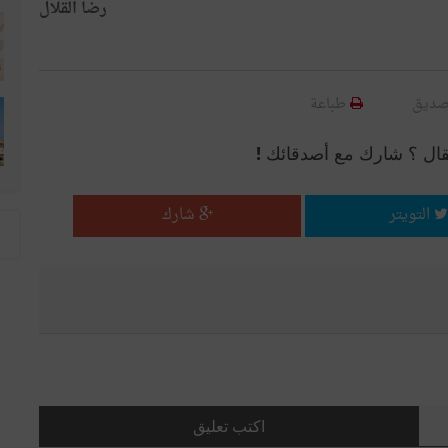
رضا القلال
صديق
طباعة
قال ؟ شارك مع أصدقائك !
التويتر
شارك
اكتب تعليق