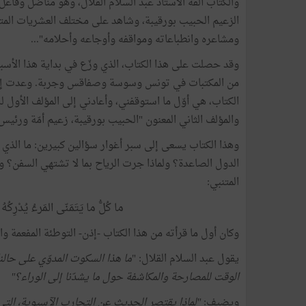
والكتاب ألفه الأستاذ عبد السلام القلال، وهو مناضل وفاع
الزعيم الحبيب بورقيبة، وشاهد على مختلف العشريات المتت
ومشاعره وانطباعاته ومواقفه وأوجاعه وأحلامه"...
وقد حصلت على هذا الكتاب، الذي وزّع في بداية هذا الأسب
من المكتبات في تونس وسوسة وصفاقس وجربة. وعدت إلى من
والمؤلف الثاني المعنون "الحبيب بورقيبة، زعيم أمّة ورئي
الدول الصاعدة؟ ولماذا جرت الرياح بما لا تشتهي السفن؟ و
المتنبي:
ما كُلُّ ما يَتَمَنّى المَرءُ يُدْرِكُ
وكان أول ما قرأته من هذا الكتاب -إذن- التوطئة المفعمة وال
يقول عبد السلام القلال: "
ما هذا السكوت المدوّي على حالن
الوقت للمصارحة والمكاشفة حول ما يشدّنا إلى الوراء؟"
ويضيف:
"لماذا يقتصر الحديث عن التجارب الآسيوية، ال