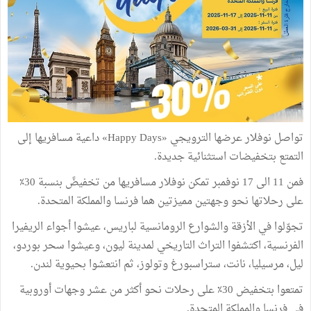
تواصل نوفلار عرضها الترويجي «Happy Days» داعية مسافريها إلى
التمتع بتخفيضات استثنائية جديدة.
فمن 11 الى 17 نوفمبر تمكن نوفلار مسافريها من تخفيضً بنسبة 30٪
على رحلاتها نحو وجهتين مميزتين هما فرنسا والمملكة المتحدة.
تجوّلوا في الأزقة والشوارع الرومانسية لباريس، عيشوا أجواء الريفيرا
الفرنسية، اكتشفوا التراث التاريخي لمدينة ليون، وعيشوا سحر بوردو،
ليل، مرسيليا، نانت، ستراسبورغ وتولوز، ثم انتعشوا بحيوية لندن.
تمتعوا بتخفيض 30٪ على رحلات نحو أكثر من عشر وجهات أوروبية
في فرنسا والمملكة المتحدة.