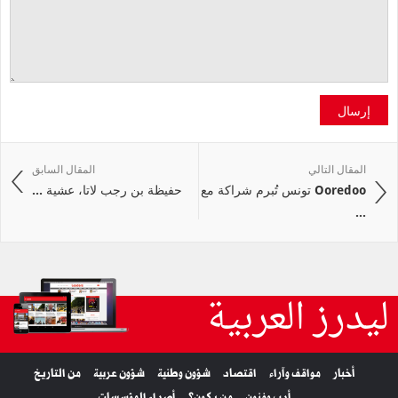
إرسال
المقال التالي
المقال السابق
Ooredoo تونس تُبرم شراكة مع
حفيظة بن رجب لاتا، عشية ...
...
ليدرز العربية
أخبار
مواقف وآراء
اقتصاد
شؤون وطنية
شؤون عربية
من التاريخ
أدب وفنون
من يكون؟
أصداء المؤسسات