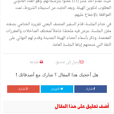
حيث تقدّم أحد عشر (11) عضوًا بترشحاتهم، وهو العدد القانوني
المطلوب لتكوين الهيئة. وبعد التثبّت من استيفاء الشروط، تمت
الموافقة بالإجماع عليهم.
في ختام الجلسة، قدّم السفير المنصف البعتي تقريره الختامي بصفته
مقرّر الجلسة، عرض فيه ملخصًا شاملاً لمختلف المداخلات والمقررات
المعتمدة. وذكر بأسماء أعضاء الهيئة الجديدة وقدم لهم التهاني على
الثقة التي منحتهم إياها الجلسة العامة.
أرسل إلى صديق
طباعة
هل أعجبك هذا المقال ؟ شارك مع أصدقائك !
شارك
التويتر
شارك
أضف تعليق على هذا المقال