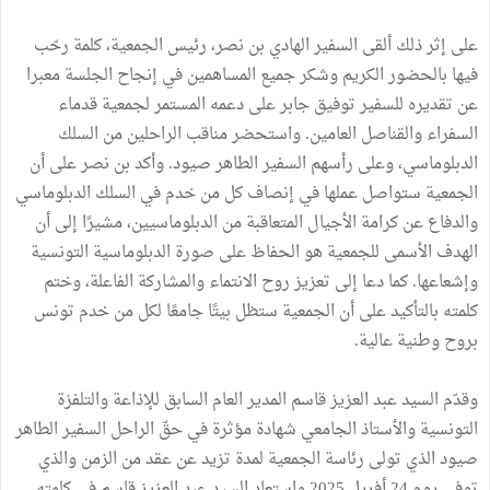
على إثر ذلك ألقى السفير الهادي بن نصر، رئيس الجمعية، كلمة رحّب
فيها بالحضور الكريم وشكر جميع المساهمين في إنجاح الجلسة معبرا
عن تقديره للسفير توفيق جابر على دعمه المستمر لجمعية قدماء
السفراء والقناصل العامين. واستحضر مناقب الراحلين من السلك
الدبلوماسي، وعلى رأسهم السفير الطاهر صيود. وأكد بن نصر على أن
الجمعية ستواصل عملها في إنصاف كل من خدم في السلك الدبلوماسي
والدفاع عن كرامة الأجيال المتعاقبة من الدبلوماسيين، مشيرًا إلى أن
الهدف الأسمى للجمعية هو الحفاظ على صورة الدبلوماسية التونسية
وإشعاعها. كما دعا إلى تعزيز روح الانتماء والمشاركة الفاعلة، وختم
كلمته بالتأكيد على أن الجمعية ستظل بيتًا جامعًا لكل من خدم تونس
بروح وطنية عالية.
وقدّم السيد عبد العزيز قاسم المدير العام السابق للإذاعة والتلفزة
التونسية والأستاذ الجامعي شهادة مؤثرة في حقّ الراحل السفير الطاهر
صيود الذي تولى رئاسة الجمعية لمدة تزيد عن عقد من الزمن والذي
توفي يوم 24 أفريل 2025.واستعاد السيد عبد العزيز قاسم في كلمته