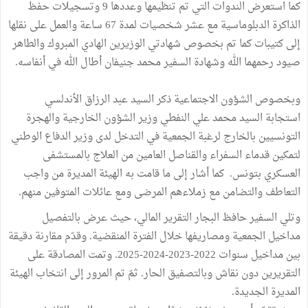
كما استعرض الندوات التي تم تنظيمها وعددها 9 وتسجيلات حفظ
الذاكرة الدبلوماسية مع عشر شخصيات لمدة 67 ساعة والعمل على نقلها
إلى كتيبات كما تم بخصوص شهادتي الوزيرين الهادي المبروك والطاهر
صيود رحمهما الله وشهادة السفير محمد جنيفان أطال الله في أنفاسه.
وبخصوص الشؤون الاجتماعية ذكر السيد عبد الرزاق الأندلسي
استجابة السيد محمد علي النفطي وزير الشؤون الخارجية والهجرة
التونسيين بالخارج لرغبة الجمعية في التدخل لدى وزير الدفاع الوطني
لتمكين قدماء السفراء والقناصل العامين من العلاج بالمستشفى
العسكري بتونس. كما أشار إلى ما قامت به الهيئة المديرة من واجب
التعاطف والتضامن مع زملاءهم المرضى ومع عائلات المتوفين منهم.
وتلي السفير حافظ البجار التقرير المالي، حيث عرض بالتفصيل
مداخيل الجمعية ومصاريفها خلال الفترة المنقضية. وقدّم مقارنة دقيقة
بين مداخيل سنوات 2022-2023-2024-2025. وتمت المصادقة على
التقريرين دون نقاش وبالتصفيق الحار. ثمّ تم المرور إلى انتخاب الهيئة
المديرة الجديدة.