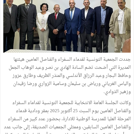
جددت الجمعية التونسية لقدماء السفراء والقناصل العامين هيئتها
المديرة التي أضحت تضم السادة الهادي بن نصر وعبد الوهاب الجمل
وحافظ البجار وعبد الرزاق الأندلسي والمنذر الظريف وطارق عزوز
والياس الغرياني ورياض بن سليمان وسامية الزواري ورضا زقيدان
وزهير الذوادي.
وكانت الجلسة العامة الانتخابية للجمعية التونسية لقداماء السفراء
والقناصل العامين يوم السبت 25 أكتوبر 2025 بمقر ودادية قدماء
المرحلة العليا للمدرسة الوطنية للادارة، بحضور عدد كبير من السفراء
والقناصل العامين السابقين، وممثلي الجمعيات الصديقة، إلى جانب عدد