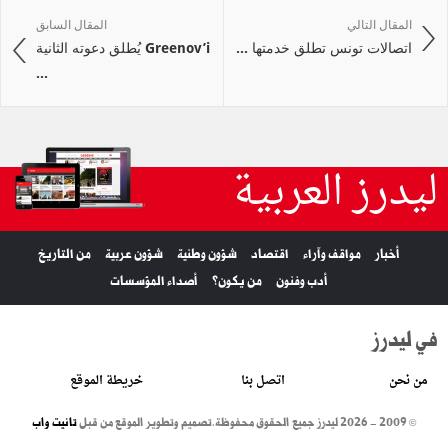
المقال التالي
المقال السابق
اتصالات تونس تطلق خدمتها ...
Greenov’i يُطلق دعوته الثانية
...
ليدرز العربية
أخبار
مواقف وآراء
اقتصاد
شؤون وطنية
شؤون عربية
من التاريخ
أدب وفنون
من يكون؟
أصداء المؤسسات
في ليدرز
من نحن
اتصل بنا
خريطة الموقع
© 2009 - 2026 ليدرز جميع الحقوق محفوظة.
تصميم وتطوير الموقع من قبل
تانيت واب