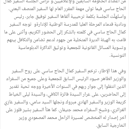
من أعضاء الحكومة السابقين والإعلاميين.و ترأس الجلسة السفير كمال
الحاج ساسي فيما تولى مهمة المقرر العام لها السفير المنصف البعتي.
واستُهلّت الجلسة بكلمة ترحيبية ألقاها السفير توفيق جابر، رئيس
ودادية قدماء المرحلة العليا للمدرسة الوطنية للإدارةو توجه السفير
كمال الحاج ساسي في كلمته بالشكر إلى الحضور الكريم، وأثنى على ما
قامت به الهيئة الديرة المتخلية من جهود لدعم تضامن والتكافل بينهم
وتسوية المسائل القانونية للجمعية وتوثيق الذاكرة الدبلوماسية
التونسية.
وفي هذا الإطار، ترحّم السفير كمال الحاج ساسي على روح السفير
والوزير الطاهر صيود الرئيس السابق للجمعية وعلى جميع من السفراء
الذين انتقلوا إلى جوار ربهم في السنوات الأخيرة ووجه تحية تقدير
إلى الحاضرين، على غرار السيدة فائزة الكافي، والسيدة ليلى الخياط
كريمة الوزير والسفير الهادي مبروك ونجلها السيد سامي، والسفير غازي
الغرائري، وشيخ السفراء محمد جنيفان. كما هنّأ السفير بشير قلوز على
آخر إصدار له المخصّص لمسيرة الراحل محمد المصمودي وزير
الخارجية السابق.