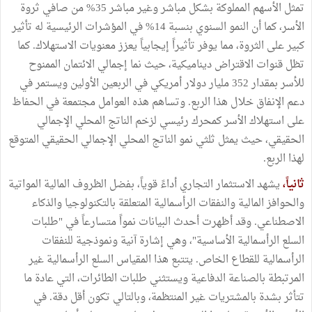
تمثل الأسهم المملوكة بشكل مباشر وغير مباشر 35% من صافي ثروة
الأسر، كما أن النمو السنوي بنسبة 14% في المؤشرات الرئيسية له تأثير
كبير على الثروة، مما يوفر تأثيراً إيجابياً يعزز معنويات الاستهلاك. كما
تظل قنوات الاقتراض ديناميكية، حيث نما إجمالي الائتمان الممنوح
للأسر بمقدار 352 مليار دولار أمريكي في الربعين الأولين ويستمر في
دعم الإنفاق خلال هذا الربع. وتساهم هذه العوامل مجتمعة في الحفاظ
على استهلاك الأسر كمحرك رئيسي لزخم الناتج المحلي الإجمالي
الحقيقي، حيث يمثل ثلثي نمو الناتج المحلي الإجمالي الحقيقي المتوقع
لهذا الربع.
ثانياً،
يشهد الاستثمار التجاري أداءً قوياً، بفضل الظروف المالية المواتية
والحوافز المالية والنفقات الرأسمالية المتعلقة بالتكنولوجيا والذكاء
الاصطناعي. وقد أظهرت أحدث البيانات نمواً متسارعاً في "طلبات
السلع الرأسمالية الأساسية"، وهي إشارة آنية ونموذجية للنفقات
الرأسمالية للقطاع الخاص. يتتبع هذا المقياس السلع الرأسمالية غير
المرتبطة بالصناعة الدفاعية ويستثني طلبات الطائرات، التي عادة ما
تتأثر بشدة بالمشتريات غير المنتظمة، وبالتالي تكون أقل دقة. في