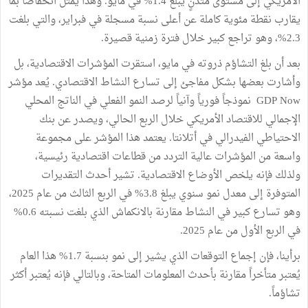
الأمريكي إلى مستوى متدنٍ يبلغ 1.4% في مايو. وهذا يمثل انخفاضاً بما
يقارب نقطة مئوية كاملة عن أعلى نسبة مسجلة في فبراير، والتي بلغت
2.3%، وهو تراجع كبير خلال فترة زمنية قصيرة.
بعد أن بلغ التشاؤم ذروته في مايو، استقرت المؤشرات الاقتصادية، بل
وأشارت بعضها بشكل مفاجئ إلى تسارع النشاط الاقتصادي. يُعد مؤشر
GDP Now نموذجاً فورياً وآنياً لرصد النمو الفعلي في الناتج المحلي
الإجمالي للاقتصاد الأمريكي خلال الربع الحالي، ويصدر عن بنك
الاحتياطي الفيدرالي في أتلانتا. يعتمد هذا المؤشر على مجموعة
واسعة من المؤشرات عالية التردد من قطاعات اقتصادية رئيسية،
ولذلك فإنه يلخص الأوضاع الاقتصادية. تشير أحدث التقديرات
المتوفرة إلى معدل نمو سنوي يبلغ 3.8% في الربع الثالث من عام 2025،
وهو تسارع كبير في النشاط مقارنة بالانكماش الذي بلغت نسبته 0.6%
في الربع الأول من عام 2025.
برأينا، فإن إجماع التوقعات الذي يشير إلى نمو بنسبة 1.7% هذا العام
يُعتبر متأخراً مقارنة بأحدث المعلومات المتاحة، وبالتالي فإنه يُعتبر أكثر
تشاؤماً.