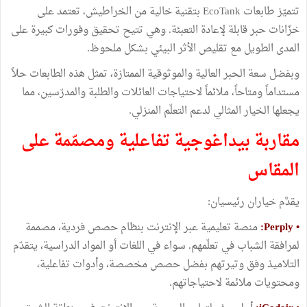
تتميّز طابعات EcoTank بتقنية خالية من الخراطيش، تعتمد على
خزّانات حبر قابلة لإعادة التعبئة. وهي تتيح تحقيق وفورات كبيرة على
المدى الطويل مع تقليص الأثر البيئي بشكل ملحوظ.
وبفضل سعة الحبر العالية والموثوقية الممتازة، تمثل هذه الطابعات حلاً
مستداماً ومتاحاً، ملائماً لاحتياجات العائلات والطلبة والمدرّسين، مما
يجعلها الخيار المثالي لدعم التعلّم المنزلي.
مقاربة بيداغوجية تفاعلية ومصمّمة على
المقاس
يقدَّم خياران رئيسيان:
• Perply:
منصة تعليمية عبر الإنترنت بنظام حصص فردية، مصممة
لمرافقة الشباب في تعلّمهم. سواء في اللغات أو المواد الدراسية، يتقدّم
التلاميذ وفق وتيرتهم بفضل حصص مخصصة، وأدوات تفاعلية،
ومحتويات ملائمة لاحتياجاتهم.