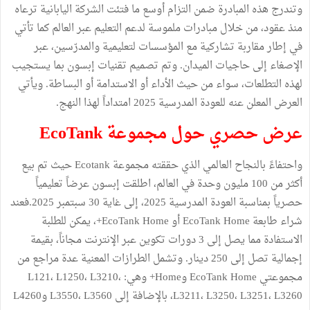
وتندرج هذه المبادرة ضمن التزام أوسع ما فتئت الشركة اليابانية ترعاه
منذ عقود، من خلال مبادرات ملموسة لدعم التعليم عبر العالم كما تأتي
في إطار مقاربة تشاركية مع المؤسسات لتعليمية والمدرّسين، عبر
الإصغاء إلى حاجيات الميدان. وتم تصميم تقنيات إبسون بما يستجيب
لهذه التطلعات، سواء من حيث الأداء أو الاستدامة أو البساطة. ويأتي
العرض المعلن عنه للعودة المدرسية 2025 امتداداً لهذا النهج.
عرض حصري حول مجموعة EcoTank
واحتفاءً بالنجاح العالمي الذي حققته مجموعة Ecotank حيث تم بيع
أكثر من 100 مليون وحدة في العالم، اطلقت إبسون عرضاً تعليمياً
حصرياً بمناسبة العودة المدرسية 2025، إلى غاية 30 سبتمبر 2025.فعند
شراء طابعة EcoTank Home أو EcoTank Home+، يمكن للطلبة
الاستفادة مما يصل إلى 3 دورات تكوين عبر الإنترنت مجاناً، بقيمة
إجمالية تصل إلى 250 دينار. وتشمل الطرازات المعنية عدة مراجع من
مجموعتي EcoTank Home وHome+ وهي: L121، L1250، L3210،
L3211، L3250، L3251، L3260، بالإضافة إلى L3550، L3560 وL4260