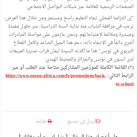
الصفحات الرسمية للعلامة عبر شبكات التواصل الاجتماعي.
"إن التزامنا المحلي تجاه التعليم راسخ ومستمر ومن خلال هذا العرض،
نرغب في مرافقة الشباب منذ بداية السنة الدراسية، عبر حلول مفيدة
وميسّرة وملائمة لاحتياجاتهم. ونحن عازمون على مواصلة المبادرات
أخرى دائماً في الاتجاه ذاته: دعم هذا الجيل الصاعد وكامل القطاع
التربوي في تونس" هذا ما أكدته السيدة ايمان قراب، مديرة المبيعات
لدى ابسون في تونس والجزائر والمحيط الهندي.
(*) القائمة الكاملة للموزّعين المشاركين متاحة عند الطلب أو عبر
الرابط التالي:
https://www.epson-africa.com/fr/promotions/back-
to-school
أرسل إلى صديق
طباعة
هل أعجبك هذا المقال ؟ شارك مع أصدقائك !