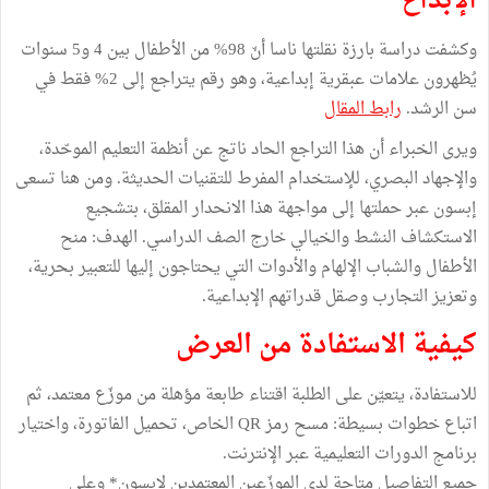
الإبداع
وكشفت دراسة بارزة نقلتها ناسا أنّ 98% من الأطفال بين 4 و5 سنوات
يُظهرون علامات عبقرية إبداعية، وهو رقم يتراجع إلى 2% فقط في
سن الرشد.
رابط المقال
ويرى الخبراء أن هذا التراجع الحاد ناتج عن أنظمة التعليم الموحّدة،
والإجهاد البصري، للإستخدام المفرط للتقنيات الحديثة. ومن هنا تسعى
إبسون عبر حملتها إلى مواجهة هذا الانحدار المقلق، بتشجيع
الاستكشاف النشط والخيالي خارج الصف الدراسي. الهدف: منح
الأطفال والشباب الإلهام والأدوات التي يحتاجون إليها للتعبير بحرية،
وتعزيز التجارب وصقل قدراتهم الإبداعية.
كيفية الاستفادة من العرض
للاستفادة، يتعيّن على الطلبة اقتناء طابعة مؤهلة من موزّع معتمد، ثم
اتباع خطوات بسيطة: مسح رمز QR الخاص، تحميل الفاتورة، واختيار
برنامج الدورات التعليمية عبر الإنترنت.
جميع التفاصيل متاحة لدى الموزّعين المعتمدين لإبسون* وعلى