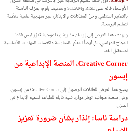
• iCodejr:
أول صف لتعليم البرمجة عبر الإنترنت في منطقة الشرق
الأوسط، قائم على RISE وSTEAM وتصنيف بلوم، يعرّف الناشئة
بالتفكير المنطقي وحلّ المشكلات والابتكار، عبر منهجية علمية منظّمة
لتعليم البرمجة.
ويهدف هذا العرض إلى إرساء مقاربة بيداغوجية تعزّز ليس فقط
النجاح الدراسي، بل أيضاً التعلّم بالممارسة واكتساب المهارات الأساسية
لمستقبل الغد.
Creative Corner، المنصة الإبداعية من
إبسون
يتيح هذا العرض للعائلات الوصول إلى Creative Corner من إبسون،
وهي منصة مجانية توفر موارد فنية قابلة للطباعة لتنمية الإبداع في
المنزل.
دراسة ناسا: إنذار بشأن ضرورة تعزيز