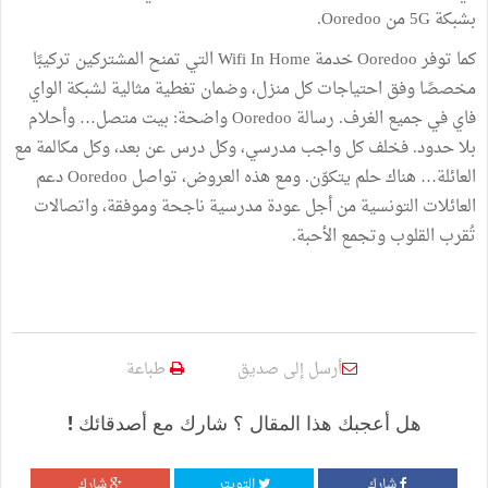
بشبكة 5G من Ooredoo.
كما توفر Ooredoo خدمة Wifi In Home التي تمنح المشتركين تركيبًا
مخصصًا وفق احتياجات كل منزل، وضمان تغطية مثالية لشبكة الواي
فاي في جميع الغرف. رسالة Ooredoo واضحة: بيت متصل… وأحلام
بلا حدود. فخلف كل واجب مدرسي، وكل درس عن بعد، وكل مكالمة مع
العائلة… هناك حلم يتكوّن. ومع هذه العروض، تواصل Ooredoo دعم
العائلات التونسية من أجل عودة مدرسية ناجحة وموفقة، واتصالات
تُقرب القلوب وتجمع الأحبة.
أرسل إلى صديق
طباعة
هل أعجبك هذا المقال ؟ شارك مع أصدقائك !
شارك
التويتر
شارك