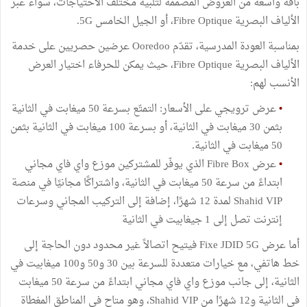
باقة واسعة من العروض المصممة لتلبية مختلف الاحتياجات، سواء عبر
الألياف البصرية Fibre Optique، أو الجيل الخامس 5G.
بمناسبة العودة المدرسية، تقدّم Ooredoo عرضين حصريين على خدمة
الألياف البصرية Fibre Optique، حيث يمكن للحرفاء اختيار العرض
الأنسب لهم:
•
عرض ترويجي على الأسعار: التمتّع بسرعة 50 ميغابت في الثانية
بثمن 30 ميغابت في الثانية، أو بسرعة 100 ميغابت في الثانية بثمن
50 ميغابت في الثانية.
•
عرض Fibre Box الذي يوفّر للمشتركين موزع واي فاي مجاني
ابتداءً من سرعة 50 ميغابت في الثانية، واشتراكًا مجانيًا في منصة
Shahid VIP لمدة 12 شهرًا، إضافة إلى التركيب المجاني وسرعات
إنترنت تصل إلى 1 جيغابيت في الثانية
أما عرض Fixe JDID 5G فيتيح اتصالاً غير محدود دون الحاجة إلى
خط هاتفي، مع خيارات متعددة للسرعة بين 30 و50 و100 ميغابيت في
الثانية، إلى جانب موزع واي فاي مجاني ابتداءً من سرعة 50 ميغابت
في الثانية و12 شهرًا من Shahid VIP، وهو متاح في المناطق المغطاة