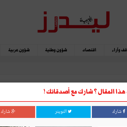
ف وآراء
اقتصاد
شؤون وطنية
شؤون عربية
ذا المقال ؟ شارك مع أصدقائك !
27 جويلية 2025: يومُ إعلان التب
شارك
التويتر
شارك