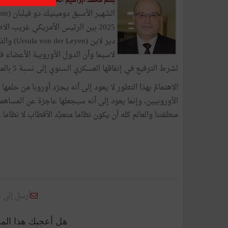
عنوان هذه 
بقلم محمد ابراهيم الحصايري -
2025 بين الرئيس الأمريكي غريب ا
دير لاين
لاسيما وأن الدول الأوروبية الأعضا
لشرط الترفيع في إنفاقها العسكري السنوي إلى نسبة 5 بالمائة من ناتجها الداخلي الخام.
الاهتمامُ بهذا التطور لا يعود إلى أنه يجرّد أوروبا من حلمه
الأوروبيين، وإنما يعود إلى أنه سيجعلها عاجزة عن المسا
منطقتنا والعالم كله أن يكون نظاما متعدَِّد الأقطاب لا نظاما
أرسل إلى 
هل أعجبك هذا الم