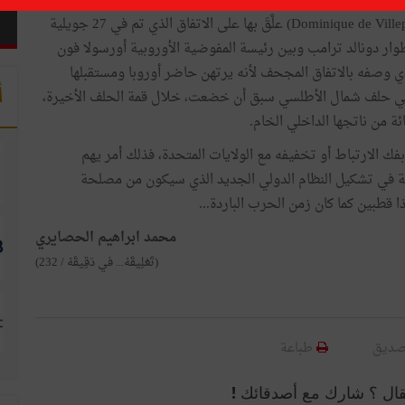
التعليقة قَوْلَةٌ رَاجَتْ لوزير الخارجية ورئيس الوزراء الفرنسي
الشهير الأسبق دومينيك دو فيلبان (Dominique de Villepin) علَّقَ بها على الاتفاق الذي تم في 27 جويلية
لاطوار دونالد ترامب وبين رئيسة المفوضية الأوروبية أورسولا فون
 (Ursula von der Leyen) والذي وصفه بالاتفاق المجحف لأنه يرتهن حاضر أوروبا ومستقبلها
أ
ء في حلف شمال الأطلسي سبق أن خضعت، خلال قمة الحلف الأخيرة،
ا بفك الارتباط أو تخفيفه مع الولايات المتحدة، فذلك أمر يهم
همة في تشكيل النظام الدولي الجديد الذي سيكون من مصلحة
 ذا قطبين كما كان زمن الحرب الباردة...
محمد ابراهيم الحصايري
(تَعْلِيقَهْ... في دَقِيقَهْ / 232)
صديق
طباعة
قال ؟ شارك مع أصدقائك !