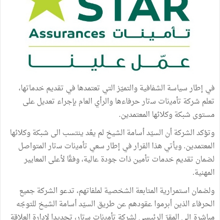
في إطار سياسة الشفافية والتميّز التي تعتمدها في تقديم خدماتها،
تعلم شركة ﺗﺄﻣﯾﻧﺎت ﺳﺗﺎر حرفاءها والرأي العام بإجراء تعديل على
مستوى شبكة وكلائها المعتمدين.
وتؤكد الشركة أن السيّد أسامة الشيخ لم يعُد ينتسب الى شبكة وكلائها
المعتمدين. ويأتي هذا القرار في إطار سعي ﺗﺄﻣﯾﻧﺎت ﺳﺗﺎر المتواصل
لضمان تقديم خدمات تأمين ذات جودة عالية، وفقًا لأعلى المعايير
المهنية.
ولضمان استمرارية المتابعة الشخصية لملفاتهم، تدعو الشركة جميع
الحرفاء الذين أبرموا عقودهم عن طريق السيّد أسامة الشيخ للتوجّه
مباشرة إلى المقرّ الرئيسي لشركة ﺗﺄﻣﯾﻧﺎت ﺳﺗﺎر، تحديدا لإدارة العلاقة