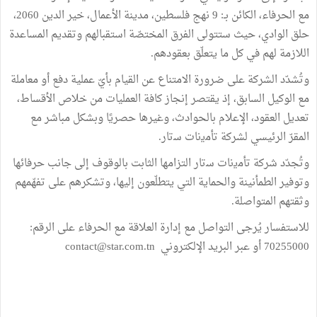
مع الحرفاء، الكائن بـ: 9 نهج فلسطين، مدينة الأعمال، خير الدين 2060،
حلق الوادي، حيث ستتولى الفرق المختصّة استقبالهم وتقديم المساعدة
اللازمة لهم في كل ما يتعلّق بعقودهم.
وتُشدّد الشركة على ضرورة الامتناع عن القيام بأيّ عملية دفع أو معاملة
مع الوكيل السابق، إذ يقتصر إنجاز كافة العمليات من خلاص الأقساط،
تعديل العقود، الإعلام بالحوادث، وغيرها حصريًا وبشكل مباشر مع
المقرّ الرئيسي لشركة ﺗﺄﻣﯾﻧﺎت ﺳﺗﺎر.
وتُجدّد شركة ﺗﺄﻣﯾﻧﺎت ﺳﺗﺎر التزامها الثابت بالوقوف إلى جانب حرفائها
وتوفير الطمأنينة والحماية التي يتطلّعون إليها، وتشكرهم على تفهّمهم
وثقتهم المتواصلة.
للاستفسار يُرجى التواصل مع إدارة العلاقة مع الحرفاء على الرقم:
70255000 أو عبر البريد الإلكتروني contact@star.com.tn