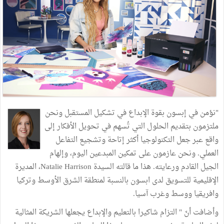
"نؤمن في إبسون بقوة الإبداع في تشكيل المستقبل ونحن
ملتزمون بتقديم الحلول التي تُسهم في تحويل الأفكار إلى
واقع عبر جعل التكنولوجيا أكثر إتاحة وتشجيع التفاعل
العملي. ونحن عازمون على تمكين المبدعين اليوم، وإلهام
الجيل القادم ورعايته. هذا ما قالته السيدة Natalie Harrison، المديرة
الإقليمية للتسويق لدى ابسون بالنسبة لمنطقة الشرق الأوسط وتركيا
وافريقيا ووسط وغرب آسيا.
وأضافت أنّ " التزام شاكيرا بالتعليم والإبداع يجعلها الشريكة المثالية