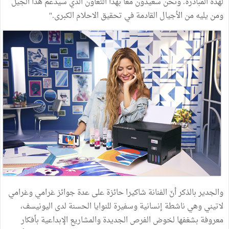
لهذه المبادرة. ونحن سعيدون معا بهذا التعاون الذي سيدعم هذا الجيل
ومن يليه من الأجيال القادمة في تحقيق الاحلام الكبرى."
والجدير بالذكر أنّ الفنانة شاكيرا حائزة على عدة جوائز غرامي وغرامي
لاتيني وهي ناشطة إنسانية وسفيرة للنوايا الحسنة لدى اليونيسف،
معروفة بشغفها لخوض الفرص الجديدة والمشاريع الإبداعية بأفكار