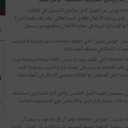
في إطار التزامها الثابت بالمسؤولية المجتمعية، أعلنت Ooredoo تونس عن تحويل كامل مداخيل التسجيل في تظاهرة
عية ديار الأمل التي تُعنى برعاية الأطفال افاقدي السند العائلي. وقد بلغت قيمة التبرع
مهماتها الإنسانية النبيلة في حماية الأطفال وتمكينهم من مستقبل
أ
وتندرج هذه المبادرة ضمن برنامج المسؤولية المجتمعية الشامل “تونس تعيش” الذي أطلقته Ooredoo لدعم القضايا الاجتماعية
معيات ناشطة في مختلف أنحاء البلاد.
وقد شهدت النسخة الرابعة من فعالية Ooredoo Night Run by Xiaomi، التي نُظّمت يوم 22 مارس 2025، نجاحًا استثنائيًا حيث
 والفئات، في قلب العاصمة تونس وعلى امتداد شارع الحبيب بورقيبة. كانت
 حيث التقى العداؤون مع العائلات ومحبي الابتكار في أجواء مليئة
اعلي مخصص لتقنية الجيل الخامس، والذي أتاح للمشاركين استكشاف
حدث فئات خاصة لكبار السن والأشخاص ذوي الاحتياجات الخاصة،
وصرح سونيل ميشرا، المدير التنفيذي للتسويق في Ooredoo تونس: " نحن في Ooredoo نؤمن أن كل ما نقوم به يجب أن
نواصل التزامنا بخدمة المجتمع. للسنة الثانية على التوالي اخترنا