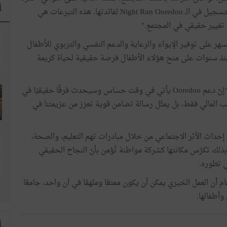
ا
دعم جمعية ديار الامل من خلال تخصيص جميع مداخيل التسجيل في الـ Night Run Ooredoo لفائدتها. هذه التبرعات هي
 تغيير حقيقي في المجتمع."
سهر على توفير الإيواء والرعاية والدعم النفسي والتربوي للأطفال
 منذ سنوات على منح هؤلاء الأطفال فرصة حقيقية لحياة كريمة
وفي هذا السياق، صرّحت علياء السباعي، رئيسة الجمعية: “إنّ دعم Ooredoo يأتي في وقت حساس وسيحدث فرقًا حقيقيًا في
نب المالي فقط، بل يمثّل رسالة تضامن قوية تعزز من عزيمتنا في
عيش”، إحداث الأثر الاجتماعي من خلال مبادرات تهم التعليم، والصحة،
ذلك تكرّس مكانتها كشركة مواطنة تُؤمن بأنّ النجاح الحقيقي
ي تطوره.
اهرة Ooredoo Night Run by Xiaomi هذا العام أن العمل الخيري يمكن أن يكون ممتعًا وملهمًا في آن واحد، جامعًا
أطفالها.
ا