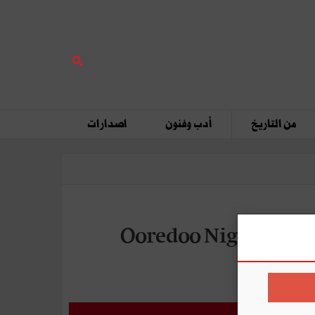
من التاريخ
أدب وفنون
اصدارات
ا وتتبرع بمداخيل تظاهرةOoredoo Night Run by Xiaomi