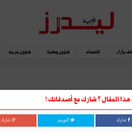
ف وآراء
اقتصاد
شؤون وطنية
شؤون عربية
Ooredoo تونس تفي بوعده
ذا المقال ؟ شارك مع أصدقائك !
شارك
التويتر
شارك