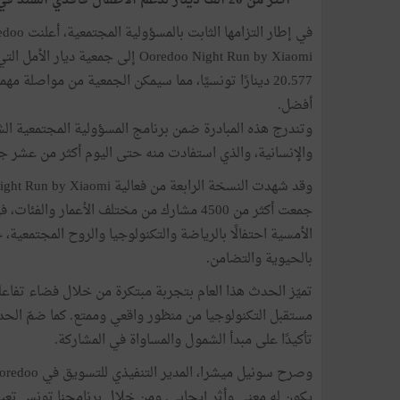
أكثر من 20 ألف دينار لدعم الأطفال فاقدي السند في إطار برنامج المسؤولية المجتمعية “تونس تعيش”
Ooredoo Night Run by Xiaomi إلى جم
20.577 دينارًا تونسيًا، مما سيمكن الجمعية من مواصلة 
أفضل.
والإنسانية، والذي استفادت منه حتى اليوم أكثر من عشر ج
جمعت أكثر من 4500 مشارك من مختلف الأعمار
الأمسية احتفالًا بالرياضة والتكنولوجيا والروح المجتمعية،
بالحيوية والتضامن.
تميّز الحدث هذا العام بتجربة مبتكرة من خلال فضاء تف
مستقبل التكنولوجيا من منظور واقعي وممتع. كما ضمّ ال
تأكيدًا على مبدأ الشمول والمساواة في المشاركة.
يكون له معنى وأثر إيجابي. ومن خلال برنامجنا تونس تعيش، 