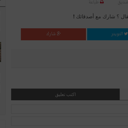
صديق
طباعة
قال ؟ شارك مع أصدقائك !
التويتر
شارك
اكتب تعليق