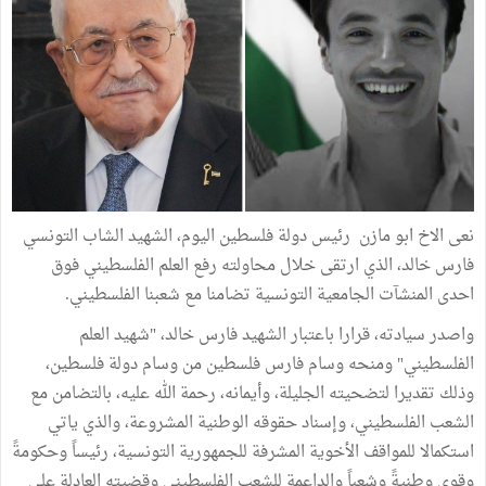
نعى الاخ ابو مازن رئيس دولة فلسطين اليوم، الشهيد الشاب التونسي
فارس خالد، الذي ارتقى خلال محاولته رفع العلم الفلسطيني فوق
احدى المنشآت الجامعية التونسية تضامنا مع شعبنا الفلسطيني.
واصدر سيادته، قرارا باعتبار الشهيد فارس خالد، "شهيد العلم
الفلسطيني" ومنحه وسام فارس فلسطين من وسام دولة فلسطين،
وذلك تقديرا لتضحيته الجليلة، وأيمانه، رحمة الله عليه، بالتضامن مع
الشعب الفلسطيني، وإسناد حقوقه الوطنية المشروعة، والذي ياتي
استكمالا للمواقف الأخوية المشرفة للجمهورية التونسية، رئيساً وحكومةً
وقوى وطنيةً وشعباً والداعمة للشعب الفلسطيني وقضيته العادلة على