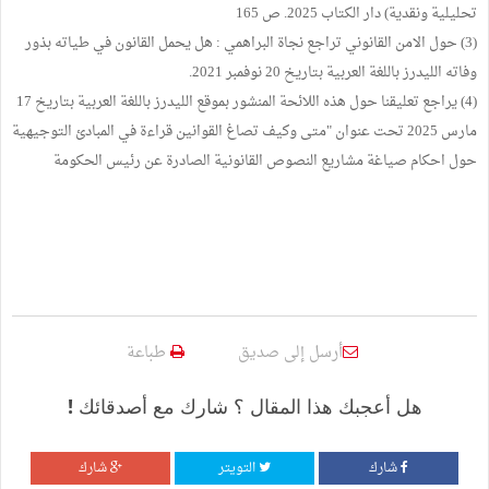
تحليلية ونقدية) دار الكتاب 2025. ص 165
(3) حول الامن القانوني تراجع نجاة البراهمي : هل يحمل القانون في طياته بذور
وفاته الليدرز باللغة العربية بتاريخ 20 نوفمبر 2021.
(4) يراجع تعليقنا حول هذه اللائحة المنشور بموقع الليدرز باللغة العربية بتاريخ 17
مارس 2025 تحت عنوان "متى وكيف تصاغ القوانين قراءة في المبادئ التوجيهية
حول احكام صياغة مشاريع النصوص القانونية الصادرة عن رئيس الحكومة
أرسل إلى صديق
طباعة
هل أعجبك هذا المقال ؟ شارك مع أصدقائك !
شارك
التويتر
شارك