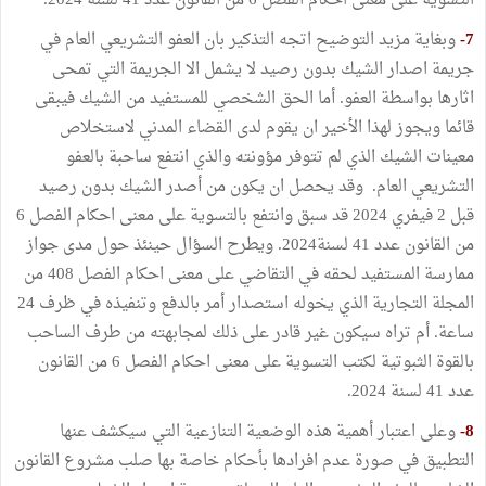
التسوية على معنى احكام الفصل 6 من القانون عدد 41 لسنة 2024.
7-
وبغاية مزيد التوضيح اتجه التذكير بان العفو التشريعي العام في
جريمة اصدار الشيك بدون رصيد لا يشمل الا الجريمة التي تمحى
اثارها بواسطة العفو. أما الحق الشخصي للمستفيد من الشيك فيبقى
قائما ويجوز لهذا الأخير ان يقوم لدى القضاء المدني لاستخلاص
معينات الشيك الذي لم تتوفر مؤونته والذي انتفع ساحبة بالعفو
التشريعي العام. وقد يحصل ان يكون من أصدر الشيك بدون رصيد
قبل 2 فيفري 2024 قد سبق وانتفع بالتسوية على معنى احكام الفصل 6
من القانون عدد 41 لسنة2024. ويطرح السؤال حينئذ حول مدى جواز
ممارسة المستفيد لحقه في التقاضي على معنى احكام الفصل 408 من
المجلة التجارية الذي يخوله استصدار أمر بالدفع وتنفيذه في ظرف 24
ساعة. أم تراه سيكون غير قادر على ذلك لمجابهته من طرف الساحب
بالقوة الثبوتية لكتب التسوية على معنى احكام الفصل 6 من القانون
عدد 41 لسنة 2024.
8-
وعلى اعتبار أهمية هذه الوضعية التنازعية التي سيكشف عنها
التطبيق في صورة عدم افرادها بأحكام خاصة بها صلب مشروع القانون