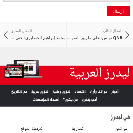
إرسال
المقال التالي
المقال السابق
QNB تونس: على طريق النمو ...
محمد إبراهيم الحصايري: حتى ...
ليدرز العربية
أخبار
مواقف وآراء
اقتصاد
شؤون وطنية
شؤون عربية
من التاريخ
أدب وفنون
من يكون؟
أصداء المؤسسات
في ليدرز
من نحن
اتصل بنا
خريطة الموقع