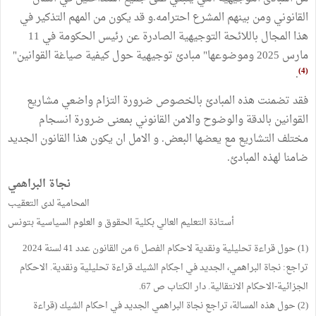
القانوني ومن بينهم المشرع احترامه.و قد يكون من المهم التذكير في
هذا المجال باللائحة التوجيهية الصادرة عن رئيس الحكومة في 11
مارس 2025 وموضوعها" مبادئ توجيهية حول كيفية صياغة القوانين"
(4)
.
فقد تضمنت هذه المبادئ بالخصوص ضرورة التزام واضعي مشاريع
القوانين بالدقة والوضوح والامن القانوني بمعنى ضرورة انسجام
مختلف التشاريع مع يعضها البعض. و الامل ان يكون هذا القانون الجديد
ضامنا لهذه المبادئ.
نجاة البراهمي
المحامية لدى التعقيب
أستاذة التعليم العالي بكلية الحقوق و العلوم السياسية بتونس
(1) حول قراءة تحليلية ونقدية لاحكام الفصل 6 من القانون عدد 41 لسنة 2024
تراجع: نجاة البراهمي، الجديد في اجكام الشيك قراءة تحليلية ونقدية. الاحكام
الجزائية-الاحكام الانتقالية. دار الكتاب ص 67.
(2) حول هذه المسالة، تراجع نجاة البراهمي الجديد في احكام الشيك (قراءة