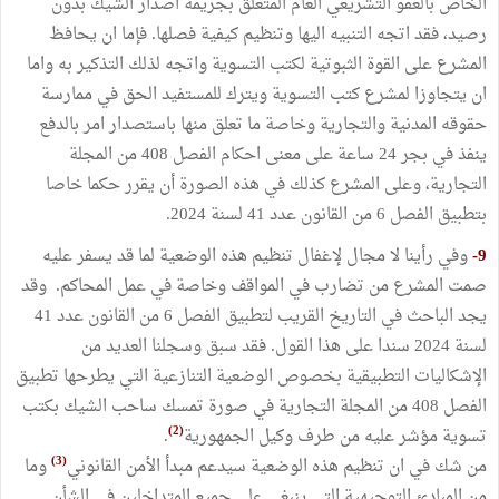
الخاص بالعفو التشريعي العام المتعلق بجريمة اصدار الشيك بدون
رصيد، فقد اتجه التنبيه اليها وتنظيم كيفية فصلها. فإما ان يحافظ
المشرع على القوة الثبوتية لكتب التسوية واتجه لذلك التذكير به واما
ان يتجاوزا لمشرع كتب التسوية ويترك للمستفيد الحق في ممارسة
حقوقه المدنية والتجارية وخاصة ما تعلق منها باستصدار امر بالدفع
ينفذ في بجر 24 ساعة على معنى احكام الفصل 408 من المجلة
التجارية، وعلى المشرع كذلك في هذه الصورة أن يقرر حكما خاصا
بتطبيق الفصل 6 من القانون عدد 41 لسنة 2024.
9-
وفي رأينا لا مجال لإغفال تنظيم هذه الوضعية لما قد يسفر عليه
صمت المشرع من تضارب في المواقف وخاصة في عمل المحاكم. وقد
يجد الباحث في التاريخ القريب لتطبيق الفصل 6 من القانون عدد 41
لسنة 2024 سندا على هذا القول. فقد سبق وسجلنا العديد من
الإشكاليات التطبيقية بخصوص الوضعية التنازعية التي يطرحها تطبيق
الفصل 408 من المجلة التجارية في صورة تمسك ساحب الشيك بكتب
(2)
تسوية مؤشر عليه من طرف وكيل الجمهورية
.
(3)
من شك في ان تنظيم هذه الوضعية سيدعم مبدأ الأمن القانوني
وما
من المبادئ التوجيهية التي ينبغي على جميع المتداخلين في الشأن