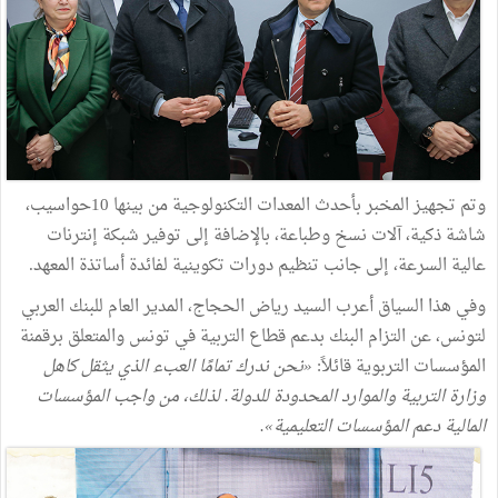
وتم تجهيز المخبر بأحدث المعدات التكنولوجية من بينها 10حواسيب،
شاشة ذكية، آلات نسخ وطباعة، بالإضافة إلى توفير شبكة إنترنات
عالية السرعة، إلى جانب تنظيم دورات تكوينية لفائدة أساتذة المعهد.
وفي هذا السياق أعرب السيد رياض الحجاج، المدير العام للبنك العربي
لتونس، عن التزام البنك بدعم قطاع التربية في تونس والمتعلق برقمنة
المؤسسات التربوية قائلاً:
«نحن ندرك تمامًا العبء الذي يثقل كاهل
وزارة التربية والموارد المحدودة للدولة. لذلك، من واجب المؤسسات
المالية دعم المؤسسات التعليمية».