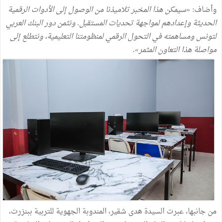
وأضاف:
«سيمكن هذا المخبر تلاميذنا من الوصول إلى الأدوات الرقمية
الحديثة وإعدادهم لمواجهة تحديات المستقبل. ونثمن دور البنك العربي
لتونس ومساهمته في التحول الرقمي لمنظومتنا التعليمية، ونتطلع إلى
مواصلة هذا التعاون المثمر»
.
من جانبها، عبرت السيدة هدى شقير، المندوبة الجهوية للتربية ببنزرت،