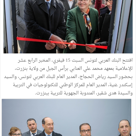
افتتح البنك العربي لتونس السبت 15 فيفري، المخبر الرابع عشر
للإعلامية بمعهد محمد علي العنابي برأس الجبل من ولاية بنزرت،
بحضور السيد رياض الحجاج، المدير العام للبنك العربي لتونس، والسيد
إسكندر غنية، المدير العام للمركز الوطني للتكنولوجيات في التربية
والسيدة هدى شقير، المندوبة الجهوية للتربية ببنزرت.