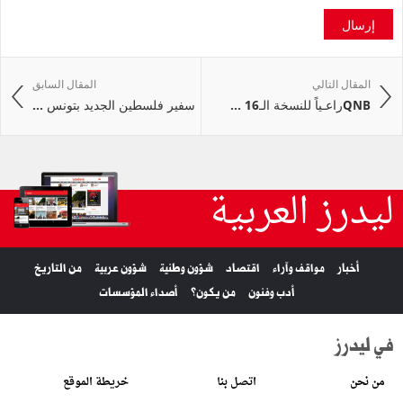
إرسال
المقال التالي
المقال السابق
QNBراعـياً للنسخة الـ16 ...
سفير فلسطين الجديد بتونس ...
ليدرز العربية
أخبار
مواقف وآراء
اقتصاد
شؤون وطنية
شؤون عربية
من التاريخ
أدب وفنون
من يكون؟
أصداء المؤسسات
في ليدرز
من نحن
اتصل بنا
خريطة الموقع