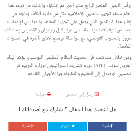
برأس الجبل، المخبر الرابع عشر الذي تم إنشاؤه والثالث من نوعه هذا
العام سبقه تجهيز قاعتين للإعلامية بكل من ولاية الكاف وباجة في
إطار هذا البرنامج. الذي يعمل على تجهيز المعاهد والمدارس الإعدادية
بعدد من الولايات التونسية، على غرار نابل وزغوان والقصرين وسليانة،
مرورًا بالجنوب التونسي، مع مواصلة توسيع نطاق تأثيره في السنوات
القادمة.
ومن خلال مساهمته في تحديث النظام التعليمي التونسي، يؤكد البنك
العربي لتونس (ATB) دوره كشريك استراتيجي لوزارة التربية في
تحسين الوصول إلى التعليم والتكنولوجيا للأجيال القادمة
أرسل إلى صديق
طباعة
هل أعجبك هذا المقال ؟ شارك مع أصدقائك !
شارك
التويتر
شارك