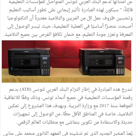
عن امتنانها لدعم البنك العربي لتونس المتواصل للمؤسسات التعليمية
قائِلةً: " سيكون لهذه المبادرة تأثير إيجابي على تطور أساليب التعليم
وتحسين ظروف عمل كل من المربين والتلاميذ معتبرةً أن التكنولوجيا
أصبحت عنصرًا أساسيًا في العملية التعليمية، حيث تيسر الوصول إلى
المعرفة وتعزز جودة التعليم، مع ضمان تكافؤ الفرص بين جميع التلاميذ.
تندرج هذه المبادرة في إطار التزام البنك العربي لتونس (ATB) بدعم
رقمنة المؤسسات التعليمية في جميع أنحاء تونس، وذلك وفقًا للاتفاقية
الموقعة سنة 2017 مع وزارة التربية. ويهدف هذا المشروع إلى تمكين
التلاميذ، خاصة في المناطق الأقل حظًا، من الوصول إلى تجهيزات
حديثة والاستفادة من تكوين يتماشى مع متطلبات العالم الرقمي.
يُعدّ المخبر الجديد الذي تم تدشينه في المعهد الثانوي محمد علي عنابي