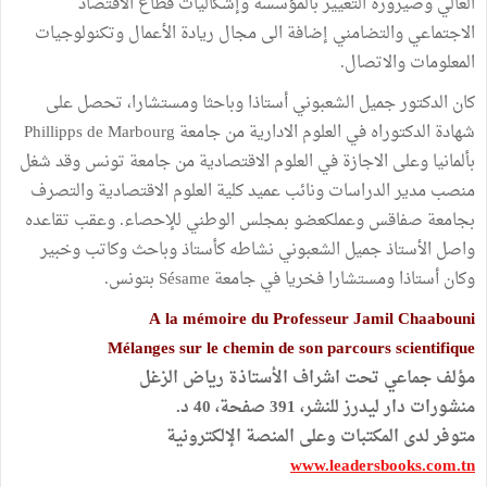
العالي وصيرورة التغيير بالمؤسسة وإشكاليات قطاع الاقتصاد
الاجتماعي والتضامني إضافة الى مجال ريادة الأعمال وتكنولوجيات
المعلومات والاتصال.
كان الدكتور جميل الشعبوني أستاذا وباحثا ومستشارا، تحصل على
شهادة الدكتوراه في العلوم الادارية من جامعة Phillipps de Marbourg
بألمانيا وعلى الاجازة في العلوم الاقتصادية من جامعة تونس وقد شغل
منصب مدير الدراسات ونائب عميد كلية العلوم الاقتصادية والتصرف
بجامعة صفاقس وعملكعضو بمجلس الوطني للإحصاء. وعقب تقاعده
واصل الأستاذ جميل الشعبوني نشاطه كأستاذ وباحث وكاتب وخبير
وكان أستاذا ومستشارا فخريا في جامعة Sésame بتونس.
A la mémoire du Professeur Jamil Chaabouni
Mélanges sur le chemin de son parcours scientifique
مؤلف جماعي تحت اشراف الأستاذة رياض الزغل
منشورات دار ليدرز للنشر، 391 صفحة، 40 د.
متوفر لدى المكتبات وعلى المنصة الإلكترونية
www.leadersbooks.com.tn