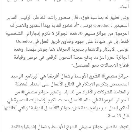
البلاد.
وفي تعليق له بمناسبة فوزه، قال منصور راشد الخاطر، الرئيس المدير
التنفيذي لـ Ooredoo تونس: "أنا فخور للغاية بهذا التقدير والاعتراف
المرموق من جوائز ستيفي®. هذه الجوائز لا تكرم إنجازاتي الشخصية
فقط، بل هي شهادة على جهود وتعاون فريق العمل في Ooredoo
تونس. الابتكار والاهتمام بتجربة الحرفاء هما جوهر مهمتنا، وهذه
الجائزة تعزز التزامنا بدفع عجلة التحول الرقمي في تونس وقيادة
قطاع الاتصالات نحو المستقبل."
جوائز ستيفي® الشرق الأوسط وشمال أفريقيا هي البرنامج الوحيد
المتخصص بتكريم الابتكار في قطاع الأعمال على امتداد المنطقة
والمتاحة للشركات والأفراد من 18 بلد. وتعتبر جوائز ستيفي® من
الجوائز المرموقة في عالم الأعمال، حيث تكرم الإنجازات المتميزة في
أماكن العمل عبر برامج عدة مثل: جوائز "الأعمال الدولية" والتي أطلقتها
قبل 23 سنة.
تتوفر تفاصيل جوائز ستيفي الشرق الأوسط وشمال إفريقيا وقائمة