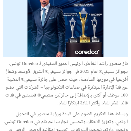
فاز منصور راشد الخاطر، الرئيس المدير التنفيذي لـ Ooredoo تونس،
بجوائز ستيفي® لعام 2025 في جوائز ستيفي® الشرق الأوسط وشمال
أفريقيا في دورتها السادسة، حيث حصل على جائزة ستيفي® الذهبية
عن فئة الإدارة المبتكرة في صناعات التكنولوجيا – الشركات التي تضم
100 موظف أو أكثر، بالإضافة إلى جائزتين ستيفي® فضيتين في فئات
قائد الفكر للعام وأكثر القادة ابتكارًا للعام.
ويسلط هذا التكريم الضوء على قيادة ورؤية منصور في التحول
الرقمي، وتعزيز الابتكار، وتحسين تجارب الحرفاء في Ooredoo تونس.
وتحت إدارته، نجحت الشركة في توسيع إمكانية الوصول الرقمي في