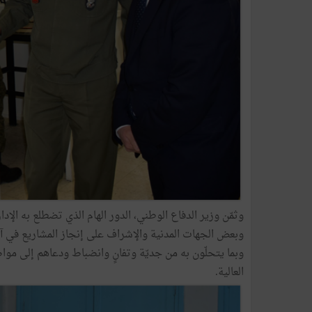
وثمّن وزير الدفاع الوطني، الدور الهام الذي تضطلع به الإد
وبعض الجهات المدنية والإشراف على إنجاز المشاريع في آجاله
وبما يتحلّون به من جديّة وتفانٍ وانضباط ودعاهم إلى مو
العالية.