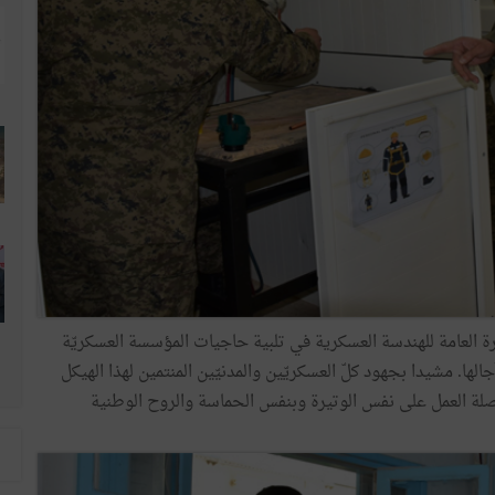
ارة العامة للهندسة العسكرية في تلبية حاجيات المؤسسة العسكريّة
ا. مشيدا بجهود كلّ العسكريّين والمدنيّين المنتمين لهذا الهيكل
اصلة العمل على نفس الوتيرة وبنفس الحماسة والروح الوطنية