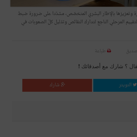
دارة وتعزيزها بالإطار البشري المتخصّص، مشدّدا على ضرورة ضبط
قييم المرحلي الناجع لتدارك النقائص وتذليل كلّ الصعوبات في
صديق
طباعة
قال ؟ شارك مع أصدقائك !
التويتر
شارك