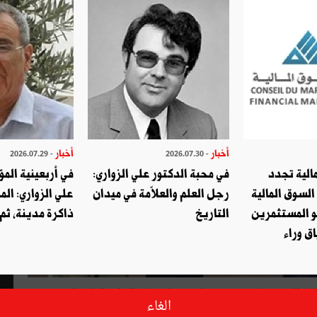
أخبار
أخبار
- 2026.07.29
- 2026.07.30
الية تجدد
في محبة الدكتور علي الزواري:
في أربعينية المؤ
السوق المالية
رجل العلم والعلاّمة في ميدان
علي الزواري: الم
و المستثمرين
التاريخ
ذاكرة مدينة، ثم
ق وراء
أدّى وزير الدفاع الوطني السيّد خالد السهيلي، صباح اليوم الثلاثاء 28 جانفي 2025، زيارة ميدانيّة إلى الإدارة العامة للهندسة
الغاء
قنية وورشات الصيانة والإصلاح وفضاءات التدريس ومشاغل التكوين