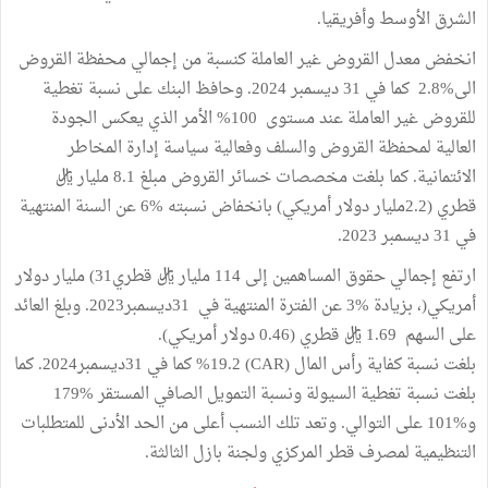
الشرق الأوسط وأفريقيا.
انخفض معدل القروض غير العاملة كنسبة من إجمالي محفظة القروض
الى%2.8 كما في 31 ديسمبر 2024. وحافظ البنك على نسبة تغطية
للقروض غير العاملة عند مستوى 100% الأمر الذي يعكس الجودة
العالية لمحفظة القروض والسلف وفعالية سياسة إدارة المخاطر
الائتمانية. كما بلغت مخصصات خسائر القروض مبلغ 8.1 مليار ريال
قطري (2.2مليار دولار أمريكي) بانخفاض نسبته %6 عن السنة المنتهية
في 31 ديسمبر 2023.
ارتفع إجمالي حقوق المساهمين إلى 114 مليار ريال قطري31) مليار دولار
أمريكي(، بزيادة %3 عن الفترة المنتهية في 31ديسمبر2023. وبلغ العائد
على السهم 1.69 ريال قطري (0.46 دولار أمريكي).
بلغت نسبة كفاية رأس المال (CAR) %19.2 كما في 31ديسمبر2024. كما
بلغت نسبة تغطية السيولة ونسبة التمويل الصافي المستقر %179
و%101 على التوالي. وتعد تلك النسب أعلى من الحد الأدنى للمتطلبات
التنظيمية لمصرف قطر المركزي ولجنة بازل الثالثة.