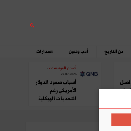
من التاريخ
أدب وفنون
اصدارات
أصداء المؤسسات
-
27.07.2026
ة QNB تواصل
أسباب صمود الدولار
تها
الأمريكي رغم
التحديات الهيكلية