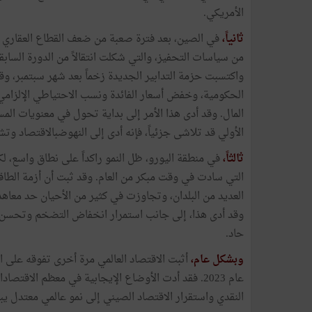
الأمريكي.
ثانياً،
في الصين، بعد فترة صعبة من ضعف القطاع العقاري و
من سياسات التحفيز، والتي شكلت انتقالاً من الدورة الساب
واكتسبت حزمة التدابير الجديدة زخماً بعد شهر سبتمبر، وق
الحكومية، وخفض أسعار الفائدة ونسب الاحتياطي الإلزامي، 
المال. وقد أدى هذا الأمر إلى بداية تحول في معنويات المست
الأولي قد تلاشى جزئياً، فإنه أدى إلى النهوضبالاقتصاد وتش
ثالثاً،
في منطقة اليورو، ظل النمو راكداً على نطاق واسع، لكن
التي سادت في وقت مبكر من العام. وقد ثبت أن أزمة الطا
وقد أدى هذا، إلى جانب استمرار انخفاض التضخم وتحسن ا
حاد.
وبشكل عام،
أثبت الاقتصاد العالمي مرة أخرى تفوقه على ال
عام 2023. فقد أدت الأوضاع الإيجابية في معظم الاق
النقدي واستقرار الاقتصاد الصيني إلى نمو عالمي معتدل يبلغ حو