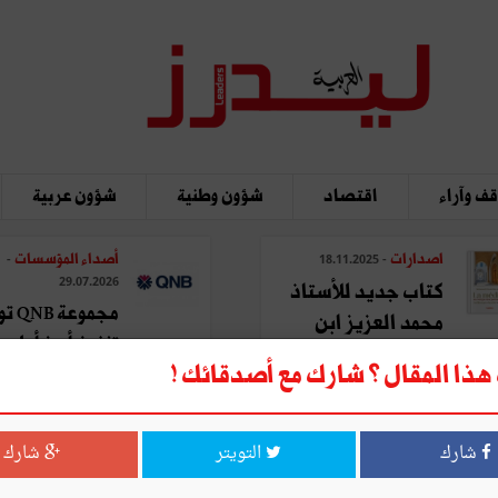
ف وآراء
اقتصاد
شؤون وطنية
شؤون عربية
اصدارات
أصداء المؤسسات
-
- 18.11.2025
29.07.2026
كتاب جديد للأستاذ
مجموع
محمد العزيز ابن
تنفيذ أبرز أولويا
عاشور: "المدينة في ...
ذا المقال ؟ شارك مع أصدقائك !
الاستراتيجية ...
شارك
التويتر
شارك