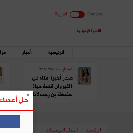
Français
العربية
النشرة الإخبارية
الرئيسية
أخبار
مواق
اصدارات
- 22.10.2025
صدر أخيرا: فتاة من
القيروان قصة حياة
حفيظة بن رجب لاتا
هل أعجبك ه
الرئيسية
أصداء المؤسسات