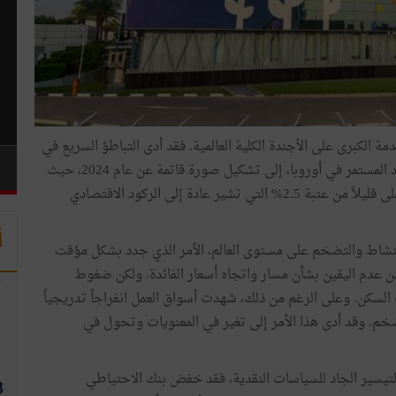
 الكبرى على الأجندة الكلية العالمية. فقد أدى التباطؤ السريع في
الولايات المتحدة، والنمو المخيب للآمال في الصين، والركود المستمر في أوروبا، إلى تشكيل صورة قاتمة عن عام 2024، حيث
كانت توقعات النمو العالمي في بداية العام تبلغ 2.7%، أي أعلى قليلاً من عتبة 2.5% التي تشير عادة إلى الركود الاقتصادي
أ
ارتفاع مفاجئ في النشاط والتضخم على مستوى العالم، الأمر الذي جدد بشكل مؤقت
 عدم اليقين بشأن مسار واتجاه أسعار الفائدة. ولكن ضغوط
 السكن. وعلى الرغم من ذلك، شهدت أسواق العمل انفراجاً تدريجياً
م. وقد أدى هذا الأمر إلى تغير في المعنويات وتحول في
لتيسير الجاد للسياسات النقدية، فقد خفض بنك الاحتياطي