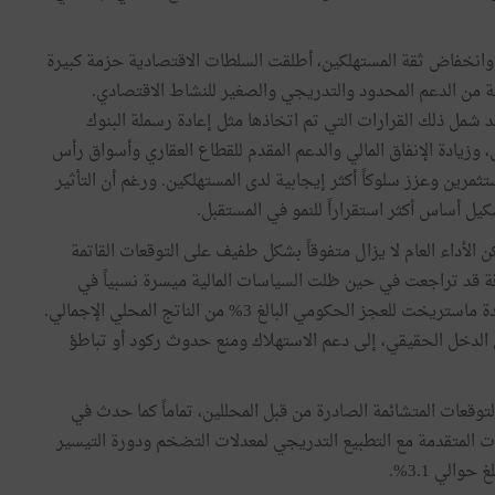
انخفاض ثقة المستهلكين، أطلقت السلطات الاقتصادية حزمة كبيرة
قة من الدعم المحدود والتدريجي والصغير للنشاط الاقتصادي.
د شمل ذلك القرارات التي تم اتخاذها مثل إعادة رسملة البنوك
وزيادة الإنفاق المالي والدعم المقدم للقطاع العقاري وأسواق رأس
ثمرين وعزز سلوكاً أكثر إيجابية لدى المستهلكين. ورغم أن التأثير
كيل أساس أكثر استقراراً للنمو في المستقبل.
 الأداء العام لا يزال متفوقاً بشكل طفيف على التوقعات القاتمة
قة قد تراجعت في حين ظلت السياسات المالية ميسرة نسبياً في
العديد من البلدان، وتجاوزت في كثير من الأحيان حد معاهدة ماستريخت للعجز الحكومي البالغ 3% من الناتج المحلي الإجمالي.
لدخل الحقيقي، إلى دعم الاستهلاك ومنع حدوث ركود أو تباطؤ
توقعات المتشائمة الصادرة من قبل المحللين، تماماً كما حدث في
تصادات المتقدمة مع التطبيع التدريجي لمعدلات التضخم ودورة التيسير
الي 3.1%.