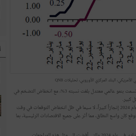
ا
الأمريكي، البنك المركزي الأوروبي، تحليلات QNB
ونتيجة لذلك، كانت الأوضاع إيجابية في نهاية العام، فقد اتسمت بنمو عالمي معتدل بلغت نسبته 3%، مع انخفاض التضخم في
 كبير.
ويشكل النمو العالمي الذي من المقدر أن تبلغ نسبته 3.1% لعام 2024 إنجازاً كبيراً، لا سيما في ظل انخفاض التوقعات في وقت
توقع كان واسع النطاق، مما أثر على جميع الاقتصادات الرئيسية، بما
في هذه المقالة، نتناول ثلاثة محركات رئيسية للأداء الاقتصادي في عام 2024 والتي أفضت إلى مثل هذه المراجعات