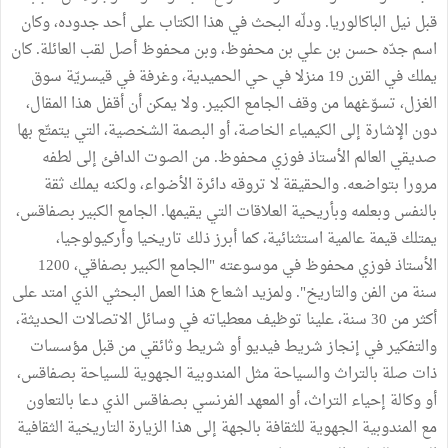
قبل نيل الباكالوريا. ودلّه البحث في هذا الكتاب على أحد جدوده، وكان
اسم جدّه حسن بن علي بن محفوظ، وبن محفوظ أصل لقب العائلة. كان
يملك في القرن 19 منزلا في حي الحميدية، وغرفة في قيسريّة سوق
الغزل، تسوّغهما من وقف الجامع الكبير. ولا يمكن أن أقفل هذا المقال،
دون الإشارة إلى الكيمياء الخاصة، أو البصمة الشخصية، التي يتمتّع بها
صديقي العالم الأستاذ فوزي محفوظ. من الصوت الدافئ إلى لطفه
مرورا بتواضعه. والحقيقة لا تروقه دائرة الأضواء، ولكنه يملك ثقة
بالنفس وبعلمه وبأريحية العلاقات التي يقيمها. الجامع الكبير بصفاقس،
يمتلك قيمة عالمية استثنائية، كما أبرز ذلك تاريخيا وأركيولوجيا،
الأستاذ فوزي محفوظ في موسوعته "الجامع الكبير بصفاقي، 1200
سنة من الفن والتاريخ". ولمزيد اشعاع هذا العمل البحثي الذي امتد على
أكثر من 30 سنة، علينا توظيف معطياته في وسائل الاتصالات الحديثة،
والتفكير في إنجاز شريط فيديو أو شريط وثائقي من قبل مؤسسات
ذات صلة بالتراث والسياحة مثل المندوبية الجهوية للسياحة بصفاقس،
أو وكالة إحياء التراث، أو المعهد الفرنسي بصفاقس الذي دعا بالتعاون
مع المندوبية الجهوية للثقافة بالجهة إلى هذا الزيارة التاريخية الثقافية