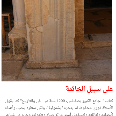
على سبيل الخاتمة
كتاب "الجامع الكبير بصفاقس، 1200 سنة من الفن والتاريخ" كما يقول
الأستاذ فوزي محفوظ لم ينجزه "بشمولية"، ولكن سطّره بحب، وأهداه
لأجداده ولعائلته ولمسقط رأسه، مرتع صباه وطفولته وجزء من شبابه