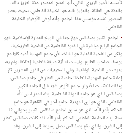
تأسسه الأمير الزيري الثاني، أبو الفتح المنصور عدّة العزيز بالله،
والعدّة هي العائلة، والعزيز بالله هو الخليفة الفاطمي. بحيث يعتبر
المنصور نفسه مؤسّس هذا الجامع، وأنّه أوفى الأوفياء للخليفة
الفاطمي.
•
الجامع الكبير بصفاقس مهمّ جدا في تاريخ العمارة الإسلامية، فهو
الجامع الرابع مباشرة في الفترة الفاطمية من الناحية التاريخية،
ولكن من الناحية الفعلية هو الثالث. لأن جامع المهدية أعيد كليّا مع
يوسف صاحب الطابع، وليست له أيّة صبغة فاطمية إطلاقا، ولم يعد
يعرف من الناحية الواقعية. وفي الستينيات من القرن العشرين تمّ
إعادة جامع المهدية، انطلاقا خاصة من النظر في جامع صفاقس،
وبذلك انعكست الأدوار. جامع الأزهر شيّد قبل الجامع الكبير
بصفاقس الذي هو جامع الدولة الفاطمية. بناه المعز لدين الله
الفاطمي، الذي هو ابن المهدية. جامع آخر في القاهرة هو جامع
الحاكم بأمر الله، الذي هو سابق لجامع صفاقس الكبير بحوالي 12
سنة. بناه الخليفة الفاطمي الحاكم بأمر الله. لقد كانت صفاقس تنظر
إلى الشرق، والذي يقع بصفاقس يصل بسرعة إلى الشرق، وقد