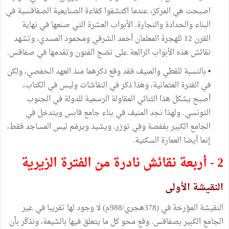
اصبحت هي المركز، عندما اكتشفوا كفاءة الصنايعية الصفاقسية في
البناء والحدادة والنجارة. الأبواب العشرة التي صنعها في نهاية
القرن 12 للهجرة المعلمان أحمد الشرفي ومحمود المسدي، وتشهد
نقائش هذه الأبواب الرائعة على تضج الفنون وتقدمها في صفاقس.
•
بالنسبة للقطي والمنيف فقد وقع ذكرهما منذ العهد الحفصي، ولكن
في الفترة العثمانية، وهذا ذكر في النقاشات وليس في الكتاب،
أصبح يشكل هذا الثنائي المقاولة الرسمية للدولة في الجنوب
التونسي. ولهذا نجد المنيف في بناء جامع قابس ويتدخل في
الجامع الكبير بقفصة وفي توزر. ويشيد ويرمّم ليس المساجد فقط،
إنما أيضا العمارة السكنية.
2 -
أربعة نقائش نادرة من الفترة الزيرية
النقيشة الأولى
النقيشة المؤرخة في (378هجري/988م) لا وجود لها تقريبا في غير
الجامع الكبير بصفاقس. وقع محو كل ما يتعلق فيها بالشيعة، ونذكّر بأن