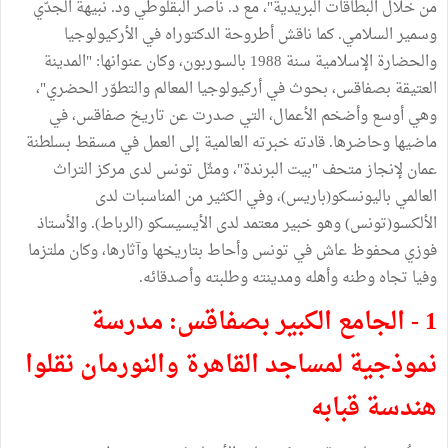
من خلال البطاقات البريدية"، مع د. ناصر البقلوطي ود. نبيهة الجدّي
وسمير السلامي. كما ناقش أطروحة الدكتوراه في الأركيولوجيا
والحضارة الإسلامية سنة 1988 بالسوربون، وكان عنوانها: "المدينة
العتيقة بصفاقس، بحوث في أركيولوجيا المعالم والتطوّر الحضري"،
وهي أوسع وأضخم الأعمال، التي صدرت عن تاريخ صفاقس، في
ماضيها وحاضرها. قادته خبرته العالمية إلى العمل في مسقط بسلطنة
عمان لإنجاز متحف "بيت البرندة"، ومثّل تونس لدى مركز التراث
العالمي باليونسكو(باريس)، وفي الكثير من المناسبات لدى
الألكسو(تونس) وهو خبير معتمد لدى الأيسيسكو (الرباط). والأستاذ
فوزي محفوظ عاش في تونس وأحاط بتاريخها وآثارها، وكان ملتزما
وفيا تجاه وطنه وأهله ومدينته وطلبته وأصدقائه.
1 - الجامع الكبير بصفاقس: مدرسة
نموذجية لمساجد القاهرة والنورمان نقلوا
هندسة قبابه