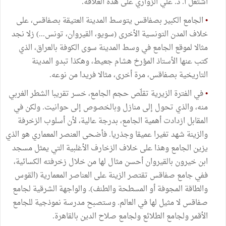
اشتغل أ. د. علي الزواري على هذه العلاقة.
•
الجامع الكبير بصفاقس يتوسط المدينة العتيقة بصفاقس، على
خلاف المدن التونسية الأخرى (سويو، القيروان، تونس...) زلا نجد
مثالا لموقع الجامع في وسط المدينة سوى الكوفة بالعراق، الذي
كتب عنها الأستاذ المؤرخ هشام جعيط، وهكذا تبدو المدينة
التاريخية بصفاقس، مرة أخرى، مثالا فريدا من نوعه.
•
في الفترة الزيرية تقلّص حجم الجامع، خسر تقريبا الشطر الغربي
منه، والذي تحول إلى منازل وبالخصوص إلى حوانيت. ولكن في
المقابل ازدادت أهمية الجامع، بدرجة عالية، لأن أسلوب الزخرفة
والزينة شهد تغيرا عميقا وجذريا. فأضحى العنصر المعماري هو الذي
يزين الجامع وهذا على خلاف الزخارف الأغلبية التي يمثل مسجد
ابن خيرون بالقيروان أحسن مثال لها من خلال زخرفته الكسائية،
ففي جامع صفاقس تقتصر الزينة على العناصر المعمارية (القوس
والطاقة المجوفة أو المسطحة والطنف). والواجهة الشرقية لجامع
صفاقس لا مثيل لها في العالم. وستصبح مدرسة نموذجية للجامع
الأقمر ولجامع الطلائع ولجامع صلاح الدين بالقاهرة.