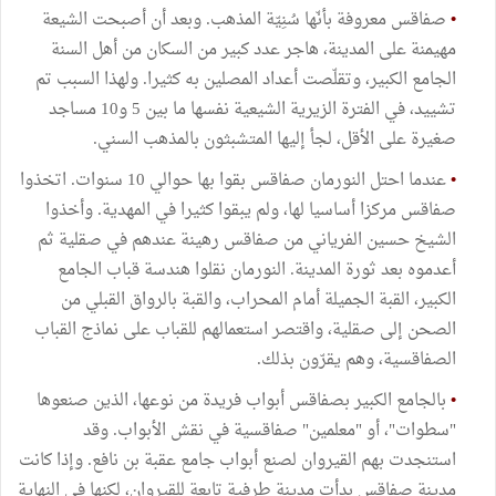
•
صفاقس معروفة بأنّها سُنِيّة المذهب. وبعد أن أصبحت الشيعة
مهيمنة على المدينة، هاجر عدد كبير من السكان من أهل السنة
الجامع الكبير، وتقلّصت أعداد المصلين به كثيرا. ولهذا السبب تم
تشييد، في الفترة الزيرية الشيعية نفسها ما بين 5 و10 مساجد
صغيرة على الأقل، لجأ إليها المتشبثون بالمذهب السني.
•
عندما احتل النورمان صفاقس بقوا بها حوالي 10 سنوات. اتخذوا
صفاقس مركزا أساسيا لها، ولم يبقوا كثيرا في المهدية. وأخذوا
الشيخ حسين الفرياني من صفاقس رهينة عندهم في صقلية ثم
أعدموه بعد ثورة المدينة. النورمان نقلوا هندسة قباب الجامع
الكبير، القبة الجميلة أمام المحراب، والقبة بالرواق القبلي من
الصحن إلى صقلية، واقتصر استعمالهم للقباب على نماذج القباب
الصفاقسية، وهم يقرّون بذلك.
•
بالجامع الكبير بصفاقس أبواب فريدة من نوعها، الذين صنعوها
"سطوات"، أو "معلمين" صفاقسية في نقش الأبواب. وقد
استنجدت بهم القيروان لصنع أبواب جامع عقبة بن نافع. وإذا كانت
مدينة صفاقس بدأت مدينة طرفية تابعة للقيروان، لكنها في النهاية