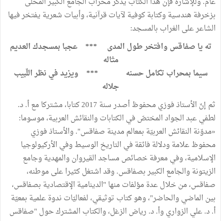
عام. وللإشارة فإن هذا الكتاب يذكر محراب الجامع الكبير المحلّى
بزخرفة هندسية وكتابة كوفية لآيات قرآنية، وأبيات شعرية يفتخر فيها
الشاعر على الغراب بالمسجد:
ته يا صفاقس وافتخر طول المدى *** عجبا بمسجدك العديم
مثاله
سيما بمحراب تكامل حسنه
***
ويزيد في نظر اللّبيب
جلاله
ثم إنّ الأستاذ فوزي محفوظ أصدر سنة 2017 كتابا، مشتركا مع أ. د.
لطفي عبد الجواد المختصّ في الكتابات والنقائش العربية، موسوما:
«مدوّنة النقائش العربيّة بمعالم مدينة صفاقس". والأستاذ فوزي
محفوظ علامة ودلالة فائقة في التاريخ الوسيط وفي الأركيولوجيا
الإسلامية، وفي معرفة خصائص مساجد القيروان والمهدية وجامع
الزيتونة والجامع الكبير بصفاقس. وقد اشتغل كثيرا على موطنه،
صفاقس، من خلال عدة مؤلفات منها "الدينامية الإقتصادية بصفاقس،
بين الماضي والحاضر"، وهو كتاب توثيقي، لفعاليّات ندوة علمية بمعيّة
أ. د. علي الزواري وأ. د. رياض الزغل، والكتاب المشترك حول "صفاقس