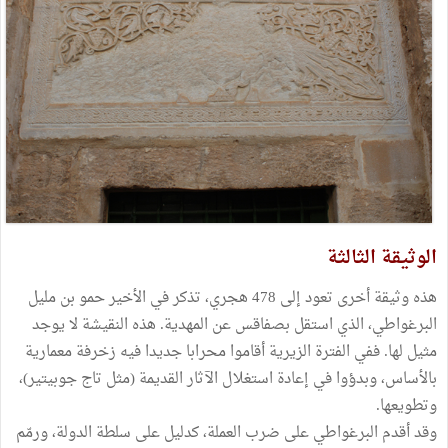
الوثيقة الثالثة
هذه وثيقة أخرى تعود إلى 478 هجري، تذكر في الأخير حمو بن مليل
البرغواطي، الذي استقل بصفاقس عن المهدية. هذه النقيشة لا يوجد
مثيل لها. ففي الفترة الزيرية أقاموا محرابا جديدا فيه زخرفة معمارية
بالأساس، وبدؤوا في إعادة استغلال الآثار القديمة (مثل تاج جوبيتير)،
وتطويعها.
وقد أقدم البرغواطي على ضرب العملة، كدليل على سلطة الدولة، ورمّم