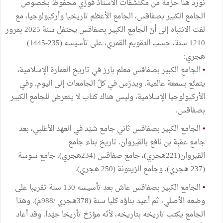
نُورد هنا حزمة من مكتشفات الأستاذ فوزي محفوظ بخصوص
الجامع الكبير بصفاقس، الجامع الأعظم تاريخيا وأركيولوجيا، مع
لفت الانتباه إلى أنّ الجامع الكبير بصفاقس يحتفل سنة 2025 بمرور
1210 سنة، حسب التقويم القمري، على تأسيسه (235-1445)
هجري:
•
الجامع الكبير بصفاقس معلم بارز في تاريخ العمارة الإسلامية،
يتمتّع بسمعة عالمية، ويدرّس في كلّ الجامعات إلى اليوم. وفي
الأركيولوجيا الإسلامية، وليس هناك كتاب لا يتعرض للجامع الكبير
بصفاقس.
•
الجامع الكبير بصفاقس ثاني جامع شيّد في العهد الأغلبي، بعد
جامع عقبة بن نافع بالقيروان. تاريخ بناء جامع
القيروان(221هجري)، جامع صفاقس (234هجري)، جامع سوسة
(237 هجري)، وجامع الزيتونة (250 هجري).
•
الجامع الكبير بصفاقس عاش بعد تأسيسه 130 سنة تقريبا على
وضعه الأصلي، ثم أعيد بناؤه كليا سنة (378هجري /988م). وهذا
الجامع يكتب تاريخه بتاريخه، لأنّه مؤرّخ تأريخا جيّدا. وقد أعاد