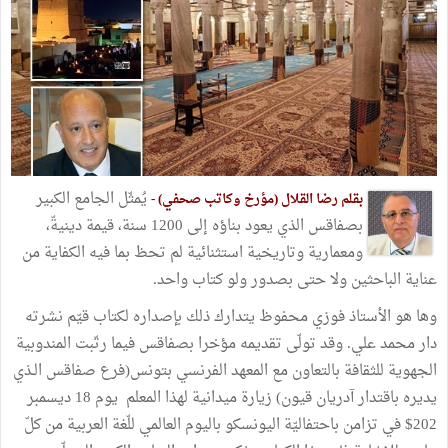
يُمثّل الجامع الكبير
بقلم رضا القلال (مؤرخ وكاتب صحفي) -
بصفاقس الذي يعود بناؤه إلى 1200 سنة، قيمة دينيةّ،
ومعمارية وتاريخية استثنائية لم تحظ بما فيه الكفاية من
عناية الباحثين ولا حتى بصدور ولو كتاب واحد.
وها هو الأستاذ فوزي محفوظ يتدارك ذلك بإصداره لكتاب قيّم نشرته
دار محمد علي. وقد تولّى تقديمه مؤخرا بصفاقس فيما رتّبت المندوبية
الجهوية للثقافة بالتعاون مع المعهد الفرنسي بتونس(فرع صفاقس الـذي
يديره باقتدار آدريان قيون) زيارة ميدانية لهذا المعلم يوم 18 ديسمبر
202$ في تزامن باحتفاليّة اليونسكو باليوم العالمي للّغة العربية من كلّ