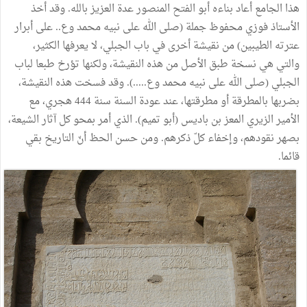
هذا الجامع أعاد بناءه أبو الفتح المنصور عدة العزيز بالله. وقد أخذ
الأستاذ فوزي محفوظ جملة (صلى الله على نبيه محمد وع.. على أبرار
عترته الطيبين) من نقيشة أخرى في باب الجبلي، لا يعرفها الكثير،
والتي هي نسخة طبق الأصل من هذه النقيشة، ولكنها تؤرخ طبعا لباب
الجبلي (صلى الله على نبيه محمد وع.....). وقد فسخت هذه النقيشة،
بضربها بالمطرقة أو مطرقتها، عند عودة السنة سنة 444 هجري، مع
الأمير الزيري المعز بن باديس (أبو تميم). الذي أمر بمحو كل آثار الشيعة،
بصهر نقودهم، وإخفاء كلّ ذكرهم. ومن حسن الحظ أنّ التاريخ بقي
قائما.