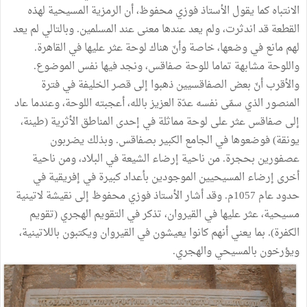
الانتباه كما يقول الأستاذ فوزي محفوظ، أن الرمزية المسيحية لهذه
القطعة قد اندثرت، ولم يعد عندها معنى عند المسلمين. وبالتالي لم يعد
لهم مانع في وضعها، خاصة وأنّ هناك لوحة عثر عليها في القاهرة.
واللوحة مشابهة تماما للوحة صفاقس، ونجد فيها نفس الموضوع.
والأقرب أنّ بعض الصفاقسيين ذهبوا إلى قصر الخليفة في فترة
المنصور الذي سمّى نفسه عدّة العزيز بالله، أعجبته اللوحة، وعندما عاد
إلى صفاقس عثر على لوحة مماثلة في إحدى المناطق الأثرية (طينة،
يونقة) فوضعوها في الجامع الكبير بصفاقس. وبذلك يضربون
عصفورين بحجرة. من ناحية إرضاء الشيعة في البلاد، ومن ناحية
أخرى إرضاء المسيحيين الموجودين بأعداد كبيرة في إفريقية في
حدود عام 1057م. وقد أشار الأستاذ فوزي محفوظ إلى نقيشة لاتينية
مسيحية، عثر عليها في القيروان، تذكر في التقويم الهجري (تقويم
الكفرة). بما يعني أنهم كانوا يعيشون في القيروان ويكتبون باللاتينية،
ويؤرخون بالمسيحي والهجري.