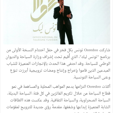
شاركت Ooredoo تونس بكل فخر في حفل اختتام النسخة الأولى من
برنامج "تونس ليك"، الذي أُقيم تحت إشراف وزارة السياحة والديوان
الوطني للسياحة. وقد احتفى هذا الحدث بالإنجازات المتميزة للشباب
المبدعين الذين قاموا بإخراج وإنتاج ومضات ترويجية أبرزت تنوّع
وغنى السياحة التونسية.
أكدّت Ooredoo التزامها بدعم المواهب المحليّة والمساهمة في نمو
قطاع السياحة من خلال تكريم الفائزين في كل فئة: السياحة البديلة،
السياحة الصحراوية، والسياحة الثقافية. وقد عكست هذه االطاقات
الشابة المتميزة إبداعها وشغفها، مقدمةً رؤى جديدة للترويج لمقوّمات