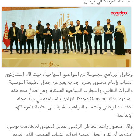
السياحة الفريدة في تونس.
وتناول البرنامج مجموعة من المواضيع السياحية، حيث قام المشاركون
الشباب بإنتاج محتوى بصري جذاب يعبر عن جمال الطبيعة التونسية،
والتراث الثقافي، والتجارب السياحية المبتكرة. ومن خلال دعم هذه
المبادرة، تؤكد Ooredoo مجددًا التزامها بالمساهمة في دفع عجلة
الاقتصاد الوطني وتشجيع المواهب الشابة على متابعة طموحاتهم
الإبداعية.
وقال منصور راشد الخاطر، الرئيس المدير التنفيذي لـOoredoo تونس:
"يشرفنا أن نكرم العمل المتميّز لهؤلاء الشباب المبدعين الذين قدموا