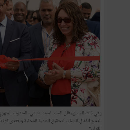
وفي ذات السياق، قال السيد لسعد عمامي، المندوب الجهوي ل
الدمج الفعّال للشباب لتحقيق التنمية المحلية ويتعدى كو
القرار."