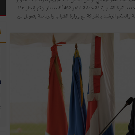
في إطار مشروع "السياسة الشبابية ومشاركة الشبان في السياسات العمومية في تونس - فاعل.ة "، تم يوم الأربعاء 23 أكتوبر
2024 في مدينة الصمار في ولاية تطاوين تدشين الملعب الجديد لكرة القدم بكلفة جملية تناهز 462 ألف دينار. وتم إنجاز هذا
لية والحكم الرشيد بالشراكة مع وزارة الشباب والرياضة بتمويل من
أ