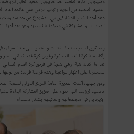
وسيتولى إدارة الملعب أحد خريجي المعهد العالي للرياضة و
التنمية المحلية في الجهة وتوفير فرص عمل لفائدة أبناء الم
وهو أحد الشبان المشاركين في المشروع عن حماسه وفخره 
المباريات والمشاركة في مسؤولية تسييره وهو يعد أمرا رائع
وسيكون الملعب متاحا للفتيات وللفتيان على حد السواء، ف
بأكاديمية كرة القدم المصغرة وفريق كرة قدم نسائي مميز وبا
هذا ما أكدته هبة، وهي لاعبة في فريق كرة القدم النسائي ا
سيحفزنا على اظهار مواهبنا وهذه فرصة فريدة من نوعها لفا
ومن جهتها، أكدت المديرة العامة للمركز الدولي للتنمية المح
تجسيد لرؤيتنا التي تقوم على تعزيز المشاركة البناءة للشب
الإيجابي في مجتمعاتهم وتمكينهم بشكل مستدام."