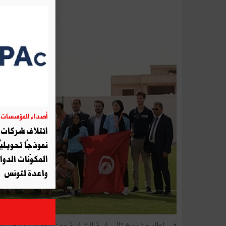
أصداء المؤسسات
06
ائتلاف شركات أ
نموذجًا تحويليً
المكوّنات الدوا
واعدة لتونس