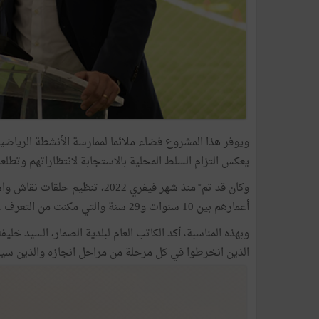
ويوفر هذا المشروع فضاء ملائما لممارسة الأنشطة الرياضية 
يعكس التزام السلط المحلية بالاستجابة لانتظاراتهم وتطلعا
وكان قد تم ّ منذ شهر فيفري 022
أعمارهم بين 10 سنوات و29 سنة والتي مكنت من التعرف على آرائهم حول تهيئة هذا الملعب الرياضي وطريقة تسييره.
وبهذه المناسبة، أكد الكاتب العام لبلدية الصمار، السيد خليفة
الذين انخرطوا في كل مرحلة من مراحل انجازه والذين سي