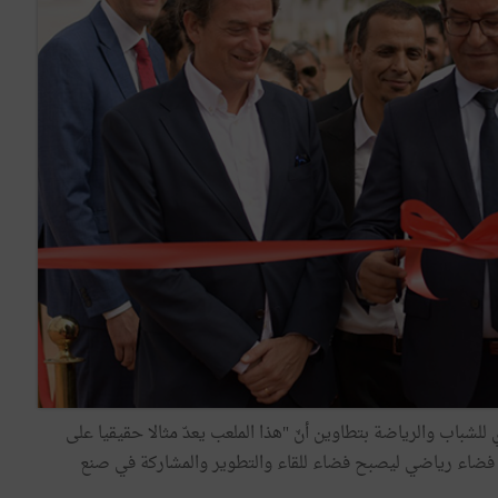
لشباب والرياضة بتطاوين أنّ "هذا الملعب يعدّ مثالا حقيقيا على
نه فضاء رياضي ليصبح فضاء للقاء والتطوير والمشاركة في صنع