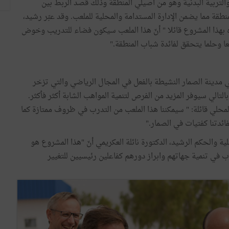
التربية البدنية وهو من اصيلي المنطقة وذلك قصد الربط بين
نطقة مما يضمن الإدارة المستدامة والمحلية للملعب. وقد عبّر رشيد،
بهذا المشروع قائلا " أنّ هذا الملعب سيكون فضاء للتدريب وخوض
ا وحلما يتحقق لفائدة شباب المنطقة."
ي مدينة الصمار النشيطة بالفعل في المجال الرياضي والتي تزخر
لتالي سيوفر المزيد من الفرص لتنمية المواهب الشابة أكثر فأكثر.
لمحلي قائلة: " سيمكننا هذا الملعب من التدرب في ظروف ممتازة كما
ئدتنا كفتيات في الصمار."
لية والحكم الرشيد، الدكتورة نائلة العكريمي أنّ "هذا المشروع هو
اب في تنمية جهاتهم وابراز دورهم كفاعلين رئيسيين للتغيير