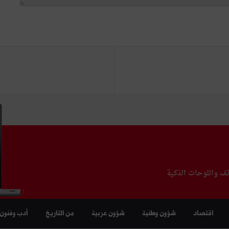
تف واللوحات الذكية
اقتصاد
شؤون وطنية
شؤون عربية
من التاريخ
أدب وفنون