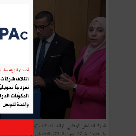
أصداء المؤسسات
06
ائتلاف شركات أ
نموذجًا تحويليً
المكوّنات الدوا
واعدة لتونس
واستغلال شبكة عمومية للاتصالات في تونس لتوفير خدمات