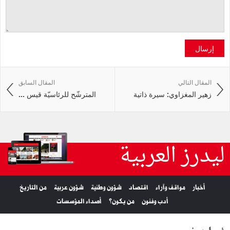
إرسال
المقال التالي
المقال السابق
زهير المغزاوي: سيرة ذاتية
المترشّح للرئاسيّة قيس ...
ليدرز العربية
أخبار
مواقف وآراء
اقتصاد
شؤون وطنية
شؤون عربية
من التاريخ
أدب وفنون
من يكون؟
أصداء المؤسسات