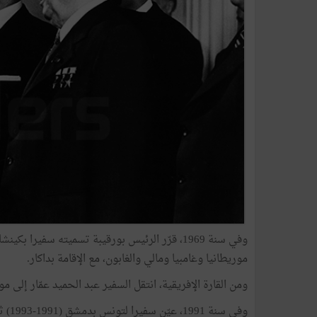
موريطانيا وغامبيا ومالي والغابون، مع الإقامة بداكار.
ومن القارة الإفريقية، انتقل السفير عبد الحميد عمّار إلى موسكو، 