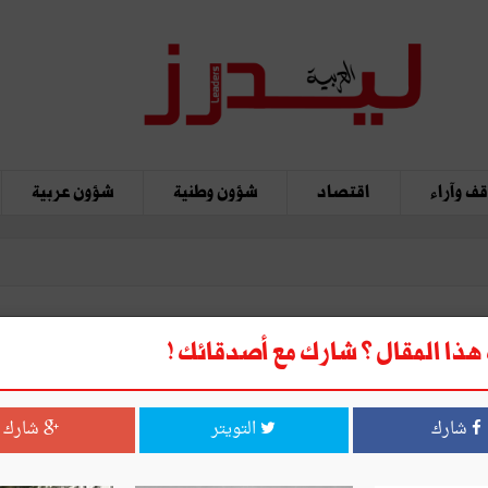
ف وآراء
اقتصاد
شؤون وطنية
شؤون عربية
ذا المقال ؟ شارك مع أصدقائك !
ذمة الله
شارك
التويتر
شارك