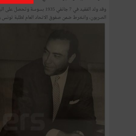
وقد ولد الفقيد في 7 جانفي 1935 
الصربون، وانخرط ضمن صفوق الاتحاد العام لطلبة تونس وتمّ انتخابه كاتبا