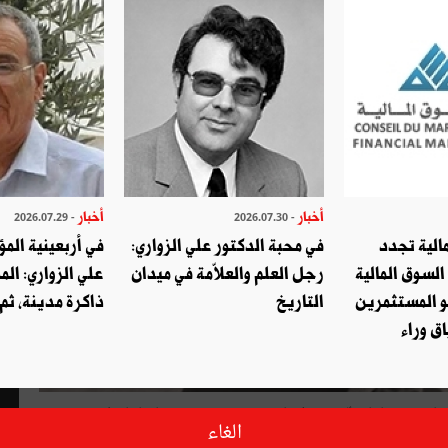
أخبار
أخبار
- 2026.07.29
- 2026.07.30
الية تجدد
في محبة الدكتور علي الزواري:
في أربعينية المؤ
السوق المالية
رجل العلم والعلاّمة في ميدان
علي الزواري: الم
و المستثمرين
التاريخ
ذاكرة مدينة، ثم
ق وراء
توفي مساء الأحد السفير الأسبق عبد الحميد عمار عن سن تناهز 89 عاما قضّى معظمها في خدمة تونس، قياديّا بارزا في
الغاء
 والعربية وفي الاتحاد السوفياتي.