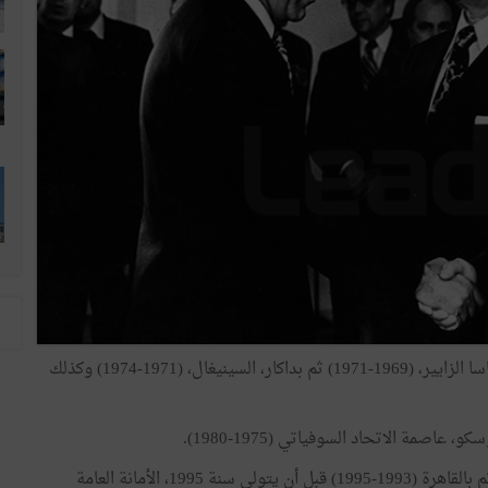
وفي سنة 1969، قرّر الرئيس بورقيبة تسميته سفيرا بكينشاسا الزايير، (1969-1971) ثم بداكار، السينيغال، (1971-1974) وكذلك
عاصمة الاتحاد السوفياتي (1975-1980).
وفي سنة 1991، عيّن سفيرا لتونس بدمشق (1991-1993) ثم بالقاهرة (1993-1995) قبل أن يتولى سنة 1995، الأمانة العامة