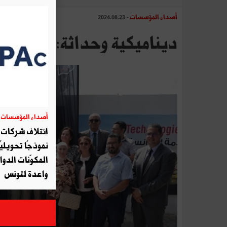
أصداء المؤسسات
- 2024.08.23
ديناميكية وحداثة: نسيم ا
أصداء المؤسسات
06
ائتلاف شركات أ
نموذجًا تحويليً
المكوّنات الدوا
واعدة لتونس