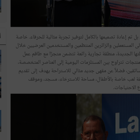
ا
بل تم إعادة تصميمها بالكامل لتوفير تجربة مثالية للحرفاء. خاصة
لى المستعملين والزائرين المنتظمين والمستخدمين العرضيين خلال
ها الجديدة، منطقة تجارية رائعة تتضمن متجرًا مع طاقم عمل
تجات تتراوح بين المستلزمات اليومية إلى العناصر المتخصصة،
سائقين، فضلاً عن مقهى جديد مثالي للاستراحة يهدف إلى تقديم
منطقة لعب خاصة بالأطفال، مساحة للاسترخاء، مسجد، وموقف
ع الاحتياجات.