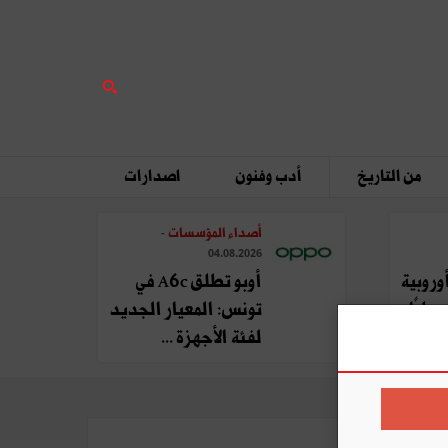
من التاريخ
أدب وفنون
اصدارات
أصداء المؤسسات
-
04.08.2026
وروبية
أوبو تطلق A6c في
يليًا
تونس: المعيار الجديد
لفئة الأجهزة ...