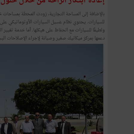
إعادة ابتكار الراحة من خلال حلول 
بالإضافة إلى المساحة التجارية، زودت المحطة بمساحات خدم
للسيارات. يحتوي نظام غسيل السيارات الأوتوماتيكي على ف
ولطيفًا للسيارات مع الحفاظ على هيكلها. أما خدمة تغيير
دعمها بمركز ميكانيك صغير وصيانة لإجراء الإصلاحات البس