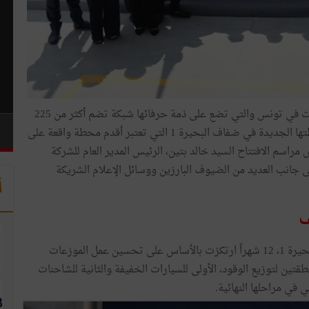
تعلن شركة عجيل للطاقة الرائدة في قطاع توزيع المحروقات في تونس والتي تضع على ذمة حرفائها شبكة تضم أكثر من 225
محطة وقود في مختلف أنحاء البلاد عن إعادة افتتاح محطتها الجديدة في ضفاف البحيرة 1 التي تعتبر أقدم محطة واقعة على
د ترأس مراسم الافتتاح السيد خالد بتين، الرئيس المدير العام للشركة
لى جانب العديد من الضيوف البارزين ووسائل الإعلام الشريكة
أ
ف
استغرقت عملية تجديد محطة عجيل للطاقة في ضفاف البحيرة 1، 12 شهراً ارتكزت بالأساس على تحسين عمل الموزعات
ين لتوزيع الوقود، الأولى للسيارات الخفيفة والثانية للشاحنات
 في مراحلها النهائية.