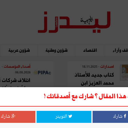
ف وآراء
اقتصاد
شؤون وطنية
شؤون عربية
اصدارات
أصداء المؤسسات
-
- 18.11.2025
06.08.2026
كتاب جديد للأستاذ
ائتلاف شركات أ
محمد العزيز ابن
يطوّر نموذجًا تحو
عاشور: "المدينة في ...
ذا المقال ؟ شارك مع أصدقائك !
لتصنيع ...
شارك
التويتر
شارك