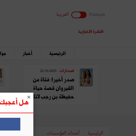
Français
العربية
النشرة الإخبارية
الرئيسية
أخبار
مواق
اصدارات
- 22.10.2025
صدر أخيرا: فتاة من
القيروان قصة حياة
حفيظة بن رجب لاتا
هل أعجبك ه
الرئيسية
أصداء المؤسسات