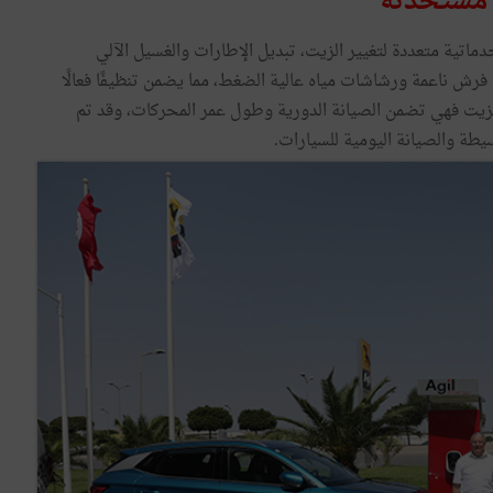
مسْتحْدثة
اتية متعددة لتغيير الزيت، تبديل الإطارات والغسيل الآلي
رش ناعمة ورشاشات مياه عالية الضغط، مما يضمن تنظيفًا فعالًا
 الزيت فهي تضمن الصيانة الدورية وطول عمر المحركات، وقد تم
يطة والصيانة اليومية للسيارات.