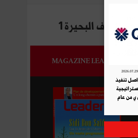
 بضفاف البحيرة 1
MAGAZINE LEADERS
ة QNB تواصل تنفيذ
استراتيجية
 ي من عام