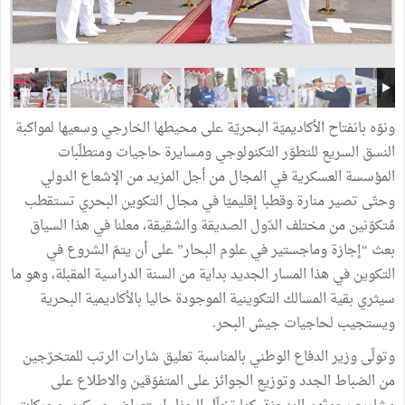
ونوّه بانفتاح الأكاديميّة البحريّة على محيطها الخارجي وسعيها لمواكبة
النسق السريع للتطوّر التكنولوجي ومسايرة حاجيات ومتطلّبات
المؤسسة العسكرية في المجال من أجل المزيد من الإشعاع الدولي
وحتّى تصير منارة وقطبا إقليميّا في مجال التكوين البحري تستقطب
مُتكوّنين من مختلف الدّول الصديقة والشقيقة، معلنا في هذا السياق
بعث “إجازة وماجستير في علوم البحار” على أن يتمّ الشروع في
التكوين في هذا المسار الجديد بداية من السنة الدراسية المقبلة، وهو ما
سيثري بقية المسالك التكوينية الموجودة حاليا بالأكاديمية البحرية
ويستجيب لحاجيات جيش البحر.
وتولّى وزير الدفاع الوطني بالمناسبة تعليق شارات الرتب للمتخرّجين
من الضباط الجدد وتوزيع الجوائز على المتفوّقين والاطلاع على