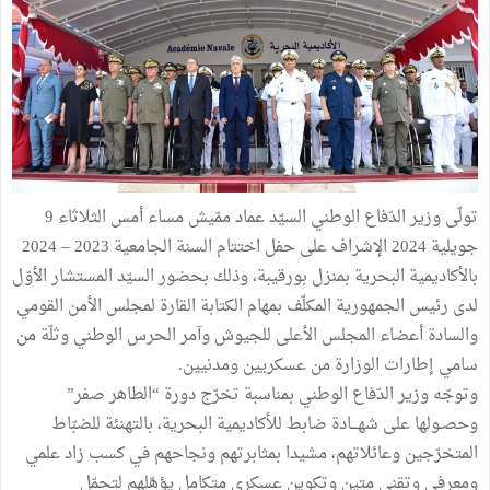
تولّى وزير الدّفاع الوطني السيّد عماد ممّيش مساء أمس الثلاثاء 9
جويلية 2024 الإشراف على حفل اختتام السنة الجامعية 2023 – 2024
بالأكاديمية البحرية بمنزل بورقيبة، وذلك بحضور السيّد المستشار الأوّل
لدى رئيس الجمهورية المكلّف بمهام الكتابة القارة لمجلس الأمن القومي
والسادة أعضاء المجلس الأعلى للجيوش وآمر الحرس الوطني وثلّة من
سامي إطارات الوزارة من عسكريين ومدنيين.
وتوجّه وزير الدّفاع الوطني بمناسبة تخرّج دورة “الطاهر صفر”
وحصـولها على شهـــادة ضابط للأكاديمية البحرية، بالتهنئة للضبّاط
المتخرّجين وعائلاتهم، مشيدا بمثابرتهم ونجاحهم في كسب زاد علمي
ومعرفي وتقني متين وتكوين عسكري متكامل يؤهّلهم لتحمّل