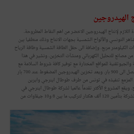
اللازم لإنتاج الهيدروجين الاخضر من اهم النقاط المطروحة.
اهر التونسي والألواح الشمسية بجهات الانتاج وذلك منطقيا بين
الكيلومتر مربع. وإضافة الى حقل الطاقة الشمسية وطاقة الرياح
من مصانع للتحليل الكهربائي ومنشآت التخزين. ونشير في هذا
 والجيوتقنية للمواقع المختارة مع توفير كافة شروط السلامة مع
وجود محطات تحليل كهربائي تحت ضغط عالي يمكن ان يصل الى 900 بار. ويعد تخزين الهيدروجين المضغوط عند 700 بار
د المزمع تنفيذه في تونس من طرف طوطال اينرجي وايرين
ج. ويقع المشروع الأكثر تقدماً عالميا لشركة طوطال اينرجي في
الطرف الجنوبي من تشيلي (امريكا الجنوبية) حيث قامت الشركة بتأمين 120 ألف هكتار لتركيب ما بين 8 و10 جيقاوات من