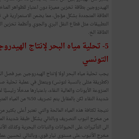
الهيدروجين بطاقة تخزين مميزة دون اعتبار للظواهر المنا
الطاقة المتجددة بشكل مؤجل، مما يضمن الاستمرارية في ت
التطبيقات مثل قطاع النقل البري والجوي وأنظمة تخزين الط
الطاقة الخ.
5- تحلية مياه البحر لإنتاج اله
التونسي
يجب تحلية مياه البحر اولا لإنتاج الهيدروجين عبر فصل
(كطريقة مثلى بالنسبة لتونس) ويتمثل في عملية تحلية صن
شديدة النقاء لكن بالمقابل يتم تصريف 50% من المياه المتبقية شديدة التركيز والملوحة (تصل الى 75 غ/ل) نحو البحر.
نتيجة لكثافة هذه المياه المالحة والتي تعتبر أعلى بكثير 
من مخرج انبوب التصريف وبالتالي يشكل طبقة شديدة الملو
الى التأثيرات على الحيوانات والنباتات البحرية وكذلك ال
مخرج الأنبوب على مستوى تيار قوي، وبالتالي تحسين عملي