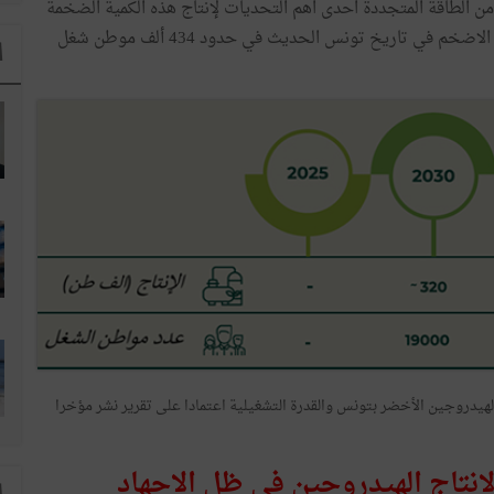
القدرة على توليد حوالي 100 جيقاوات من الطاقة المتجددة احدى اهم التحديات لإنتاج هذه الكمية الضخمة
 في تاريخ تونس الحديث في حدود 434 ألف موطن شغل
ا
20- 2050 من حيث انتاج الهيدروجين الأخضر بتونس والقدرة التشغيلية اعتمادا على تقرير نشر مؤخرا
لإنتاج الهيدروجين في ظل الاجهاد