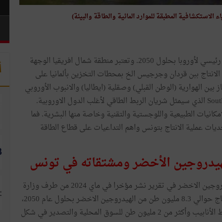
 الاستكشافية المطبقة للموارد المائية والطاقة والبيئة)
انطلق السباق نحو انتاج الهيدروجين الاخضر كمصدر طاقة رئيسي لأوروبا بحلول 2050. وتعتبر منطقة شمال افريقيا الوجهة
أ
الانتاج ببن قردان وجرجيس الخ بمحطات التخزين بألمانيا على
 بين الهوارية (الوطن القبلي) وصقلية (ايطاليا) والانبوب الأوروبي
المبرمج والمسمى الممر ديهيدروجين الجنوبي SoutH2 Corridor الذي سيمثل شريان الربط الطاقي لأغلب الدول الاوروبية.
كانيات الطبيعية واللوجستية والتقنية وخاصة منها البشرية. فما
ات عملية الانتاج بتونس واهم التداعيات على قطاع الطاقة
تم تلخيص أهداف خارطة الطريق 2025- 2050لإنتاج الهيدروجين الاخضر في تقرير نشر مؤخرا في ماي 2024 من طرف وزارة
. يتمثل الهدف الرئيسي في إنتاج حوالي 8.3 مليون طن من الهيدروجين الاخضر بحلول عام 2050،
بما في ذلك حوالي 6 مليون طن للتصدير لأوروبا عبر خطوط الأنابيب وأكثر من 2 مليون طن للسوق المحلية والتصدير في شكل