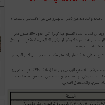
ا
ة الجديد والمتجدد عبر فصل الديهدروجين عن الأكسجين باستخدام
يجب ان يكون الماء المستعمل لإنتاج الهيدروجين نقيا جدا. وبما ان كميات المياه المستوجبة كبيرة (في حدود 250 مليون متر
ب في السنة مع طاقة انتاج قصوى بحلول سنة 2050) فان مصدر هذه المياه لا يمكن ان يكون الا البحر خاصة في بلدان مثل
دها المائية الجوفية.
فقد فاقت نسبة استغلال الموارد المائية الجوفية نسبة 139% مع تخطي عتبة 3 مليارات متر مكعب للسحب عبر الابار المرخص
مياه نقية جدا لتصنيع الهيدروجين هذا إضافة للطاقة التي تستجوبها
عند التفاوض مع المستثمرين لتخصيص كمية من المياه المحلاة
اه الشرب والاستعمال المنزلي.