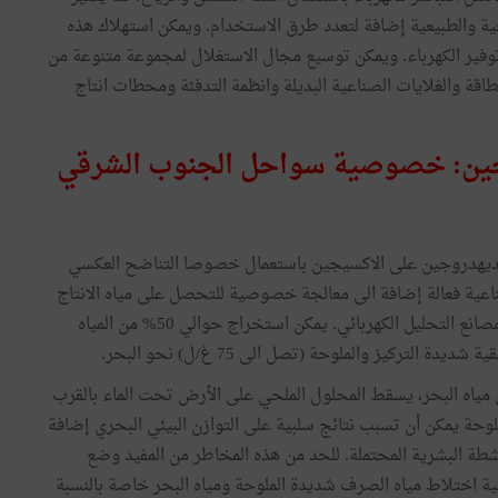
خية والطبيعية إضافة لتعدد طرق الاستخدام. ويمكن استهلاك هذه
وفير الكهرباء. ويمكن توسيع مجال الاستغلال لمجموعة متنوعة من
اقة والغلايات الصناعية البديلة وانظمة التدفئة ومحطات انتاج
يدروجين: خصوصية سواحل الجنوب الشرقي
 الديهدروجين على الاكسيجين باستعمال خصوصا التناضح العكسي
اعية فعالة إضافة الى معالجة خصوصية للتحصل على مياه الانتاج
المنزوعة الأيونات والعالية النقاء، باعتبارها مدخلًا رئيسيًّا لمصانع التحليل الكهربائي. يمكن استخراج حوالي 50% من المياه
من مياه البحر، يسقط المحلول الملحي على الأرض تحت الماء بالقرب
حة يمكن أن تسبب نتائج سلبية على التوازن البيئي البحري إضافة
أنشطة البشرية المحتملة. للحد من هذه المخاطر من المفيد وضع
ة اختلاط مياه الصرف شديدة الملوحة ومياه البحر خاصة بالنسبة