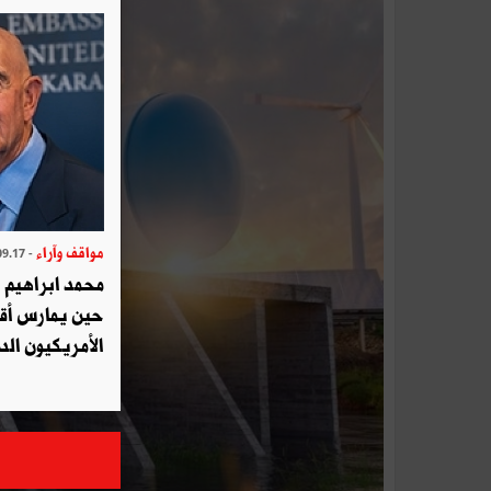
مواقف وآراء
- 2025.09.17
محمد ابراهيم 
حين يمارس أق
الأمريكيون الد