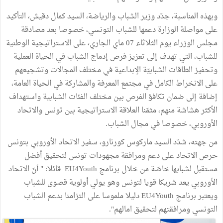
وبهذه المناسبة، جدّد وزير الشباب والرياضة، السيد كمال دقيش، التأكيد
على مواصلة الوزارة دعمها للشباب التونسي، خصوصا بعد مصادقة
مجلس الوزراء يوم الثلاثاء 07 ماي الجاري، على الاستراتيجية الوطنية
للشباب، التي تهدف إلى تعزيز فرص إدماج الشباب في الحياة العملية
وتحفيز الطاقات الشبابيّة الإبداعية في مختلف المجالات وتشجيعهم
على الانخراط الكامل في مجتمع المعرفة والمشاركة في الحياة العامة،
إضافة إلى ضمان تكافؤ الفرص بين مختلف الفئات الشبابية واستهداف
الأكثر هشاشة منهم، مثمّنا العلاقة الاستراتيجية بين تونس والاتحاد
الأوروبي، خصوصا في مجال الشباب.
من جهته، شدّد السيد ماركوس كورنارو، سفير الاتحاد الأوروبي بتونس
حرص الاتحاد على دعم ومرافقة مجهودات تونس لتحقيق أفضل
مستقبل لشبابها خاصّة من خلال برنامج EU4Youth قائلا: " أنّ الاتحاد
الأوروبي يعد شريكا قويا لتونس وهو يولي أولوية قصوى للشباب
ويعتبر برنامج EU4Youth دليلا ملموسا على التزامنا بدعم الشباب
التونسي ومرافقتهم لتحقيق امالهم".