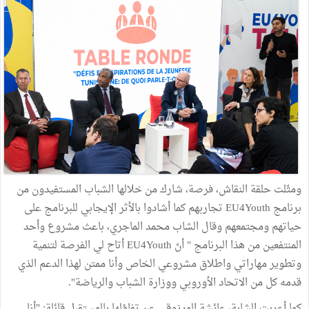
ومثّلت حلقة النقاش، فرصة، شارك من خلالها الشباب المستفيدون من
برنامج EU4Youth تجاربهم كما أشادوا بالأثر الإيجابي للبرنامج على
حياتهم ومجتمعهم وقال الشاب محمد الماجري، باعث مشروع وأحد
المنتفعين من هذا البرنامج " أنّ EU4Youth أتاح لي الفرصة لتنمية
وتطوير مهاراتي واطلاق مشروعي الخاص وأنا ممتن لهذا الدعم الذي
قدمه كل من الاتحاد الأوروبي ووزارة الشباب والرياضة".
كما أعربت الشابة، عائشة المرزوقي عن تفاؤلها بالمستقبل قائلة: "أنا