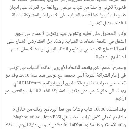
فخورة لكوني واحدة من شباب تونس، وواثقة من قدرتنا على انجاز
طموحات كبيرة كما أشجع الشباب على الانخراط والمشاركة الفعّالة
لبناء مستقبل تونس".
وكان الحصول على تعليم وتكوين جيد وتعزيز الاندماج في سوق
الشغل في طليعة اهتمامات الشباب. وشدّد جل المشاركين الشبان على
أهمية الادماج الاجتماعي وتطوير النظام البيئي لريادة الاعمال لدعم
المشاريع المبتكرة.
ويندرج الدعم الذي يقدمه الاتحاد الأوروبي لفائدة الشباب في تونس
في إطار الشراكة القوية التي تجمعه مع تونس منذ سنة 2016. وقد تمّ
تخصيص ميزانية تقدر ب60 مليون أورو لبرنامج EU4Youth الذي
يهدف الى خلق فرص عمل وتعزيز المشاركة الفعالة للشباب وللتعبير عن
آرائهم.
وقد استفاد 10000 شاب وشابة من هذا البرنامج وذلك من خلال 6
مشاريع تغطي كامل تراب البلاد وهي Jeun'ESSl وMaghroum’ine
وGo4Youth وSwafy وIrada4Youth وفاعل.ة. والى غاية اليوم، استفاد