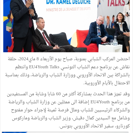
احتضن المركب الشبابي بمنوبة، صباح يوم الأربعاء 8 ماي2024، حلقة
نقاش عن برنامج دعم الشباب التونسي EU4Youth Talks وانتظم
بالشراكة بين الاتحاد الأوروبي ووزارة الشباب والرياضة، وذلك بمناسبة
الاحتفال بالأيام الأوروبية.
وقد تميّز هذا الحدث بمشاركة أكثر من 60 شابا وشابة من المستفيدين
من برنامج EU4Youth إضافة الى ممثلين عن وزارة الشباب والرياضة
والشركاء الرئيسيين للشباب ومثّل فرصة ثمينة لإجراء حوار مفتوح
وشامل مع السيدين كمال دقيش، وزير الشباب والرياضة وماركوس
كورنارو، سفير الاتحاد الأوروبي بتونس.