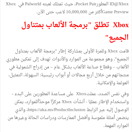
ID@Xbox المطورPocket Pair، حيث تمتلك لعبته Palworld في Xbox
Game Previewأكثر من 10,000,000 لاعب حتى الآن.
Xbox تطلق "برمجة الألعاب بمتناول
الجميع"
قامت Xbox وللمرة الأولى بمشاركة إطار "برمجة الألعاب بمتناول
الجميع"، وهو مجموعة من الموارد والأدوات تهدف إلى تمكين مطوري
الألعاب – وقطاع صناعة الألعاب بشكل عام – من إدراج الشمولية في
منتجاتهم من خلال أربع مجالات أو أبواب رئيسية: السهولة، التمثيل،
العولمة والإمكانية.
وفي نفس الصدد، عملتXbox على مساعدة المطورين على البدء -
واستخدام الإطار عمليًا - أنشأت Xbox مركزًا موحدًأللموارد، يمكن
الوصول إليه عبر الرابط https://aka.ms/ProductInclusion، والذي
يتضمن أمثلة ملموسة وأفضل الممارسات ودراسات الحالة وغيرها من
الموارد المهمة.