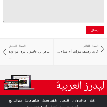
إرسال
المقال التالي
المقال السابق
غزة: رصيف مؤقت أم ميناء ...
عياض بن عاشور: غزة، موءودة
...
ليدرز العربية
أخبار
مواقف وآراء
اقتصاد
شؤون وطنية
شؤون عربية
من التاريخ