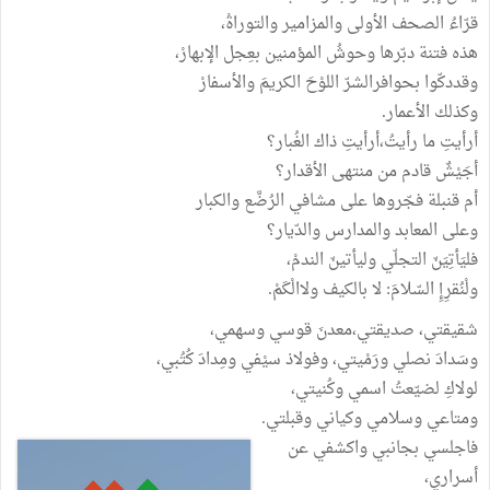
قرّاءُ الصحف الأولى والمزامير والتوراةْ،
هذه فتنة دبّرها وحوشُ المؤمنين بعِجل الإبهارْ،
وقددكّوا بحوافرالشرّ اللوْحَ الكريمَ والأسفارْ
وكذلك الأعمار.
أرأيتِ ما رأيتُ،أرأيتِ ذاك الغُبار؟
أجَيْشٌ قادم من منتهى الأقدار؟
أم قنبلة فجّروها على مشافي الرُضَّع والكبار
وعلى المعابد والمدارس والدّيار؟
فليَأتِيَنّ التجلّي وليأتينّ الندمْ،
ولْنُقرِإِ السّلامَ: لا بالكيف ولاالْكَمْ.
شقيقتي، صديقتي،معدنَ قوسي وسهمي،
وسَدادَ نصلي ورَمْيتي، وفولاذ سيْفي ومِدادَ كُتُبي،
لولاكِ لضيّعتُ اسمي وكُنيتي،
ومتاعي وسلامي وكياني وقبلتي.
فاجلسي بجانبي واكشفي عن
أسراري،