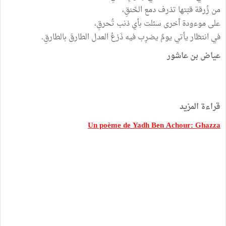
من زُرقة قبّتها تذرف دمع الخَنقِ،
على موءودة أخرى سئلت بأي ذنب تُحرقِ،
في انتظار يأتي يومٌ يضرِب فيه ذَرْعُ العدل الطارقَ بالطارقِ.
عياض بن عاشور
قراءة المزيد
Un poème de Yadh Ben Achour: Ghazza