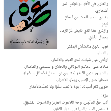
وانظري في الأفق، واقطِفي ثمر
أشجاري،
وخذي عصير الحبّ من أعماق
كبِدي،
وازدَري هذا الذي قايض ذَرّ الرَماد
بجمال الخُلقِ.
تعِب الكونُ منّا،سُلّانِ البطش
والدَمار،
ارفَعي عين شبابك نحو النجم والأقمار،
سلاما على الحكيم اليونانيّ والحلاج والنسيمي والمختارْ،
والسُهرور ديّين الأ خَرْ يُنشِدون آيَ الفضل للأبطال والأبرارْ،
ضحايا جنون الإنس، وبلايا الأشرار.
طوبى لكم أسيادُنا! يومَ لا يُفيد سَلْوًا ولا تَصلُحالأعذار.
غزّة!
أنتِ حقُّ العالَمِين: وجهُ اللاهوت العزيز والناسوت المُشفِقِ،
فاسمَعي السماءَالعليا في مِدْرَارِ الأفقِ،