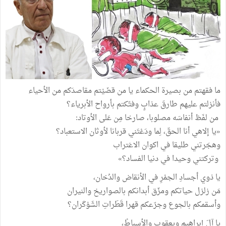
ما فقهتم من بصيرة الحكماء يا من قضَيْتم مقاصدَكم من الأحياء
فأنزلتم عليهم طارقَ عذابٍ وفتّكتم بأرواح الأبرياء؟
من لفَظ أنفاسَه مصلوبا، صارخا مِن عَلى الأوتاد:
«يا إلاهي أنا الحقّ، لِما ودَعْتَني قربانا لأوثان الاستعباد؟
وهجَرتني طليقا في اكوان الاغتراب
وتركتني وحيدا في دنيا الفساد؟»
يا ذوي أجسادِ الجمْرِ في الأنقاض والدُخان،
مَن زلزل حياتكم ومزّق أبدانكم بالصواريخ والنيران
وأسقمكم بالجوع وجرّعكم قهرا قَطَراتِ الشَوْكَران؟
يا آلَ إبراهيم ويعقوب والأسباطْ،