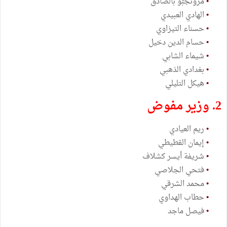
•
مروىجبّو بالصادق
•
الهادي العبيدي
•
حسناء التيزاوي
•
حسام الدين دخيل
•
شيماء الشابي
•
بغدادي الذهبي
•
هيكل التليلي
2. وزير مفوض
•
ريم العيادي
•
إيمان القطيطي
•
شريفة أيسر كشلاف
•
فتحي الجلاصي
•
محمد الشرقي
•
حطاب الهداوي
•
فيصل ماجد