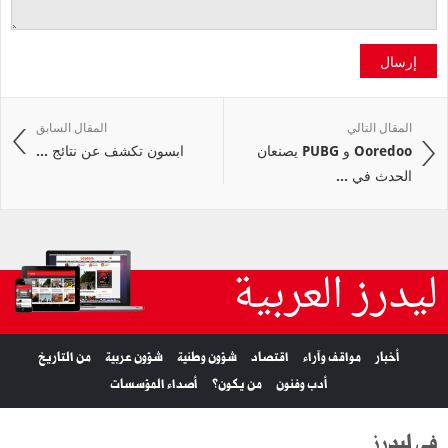
إرسال
المقال التالي
المقال السابق
Ooredoo و PUBG يصنعان
ابسون تكشف عن نتائج ...
الحدث في ...
ليدرز العربية
أخبار
مواقف وآراء
اقتصاد
شؤون وطنية
شؤون عربية
من التاريخ
أدب وفنون
من يكون؟
أصداء المؤسسات
في ليدرز