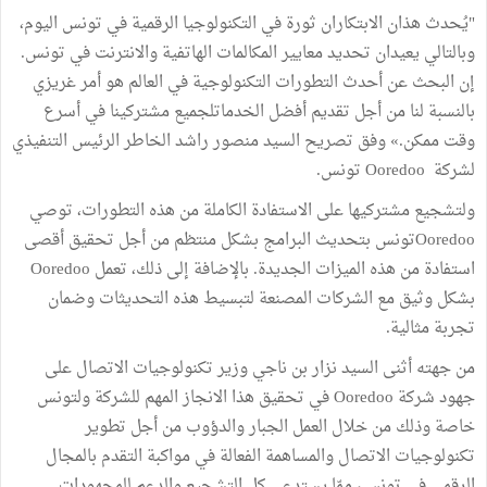
"يُحدث هذان الابتكاران ثورة في التكنولوجيا الرقمية في تونس اليوم،
وبالتالي يعيدان تحديد معايير المكالمات الهاتفية والانترنت في تونس.
إن البحث عن أحدث التطورات التكنولوجية في العالم هو أمر غريزي
بالنسبة لنا من أجل تقديم أفضل الخدماتلجميع مشتركينا في أسرع
وقت ممكن.» وفق تصريح السيد منصور راشد الخاطر الرئيس التنفيذي
لشركة Ooredoo تونس.
ولتشجيع مشتركيها على الاستفادة الكاملة من هذه التطورات، توصي
Ooredooتونس بتحديث البرامج بشكل منتظم من أجل تحقيق أقصى
استفادة من هذه الميزات الجديدة. بالإضافة إلى ذلك، تعمل Ooredoo
بشكل وثيق مع الشركات المصنعة لتبسيط هذه التحديثات وضمان
تجربة مثالية.
من جهته أثنى السيد نزار بن ناجي وزير تكنولوجيات الاتصال على
جهود شركة Ooredoo في تحقيق هذا الانجاز المهم للشركة ولتونس
خاصة وذلك من خلال العمل الجبار والدؤوب من أجل تطوير
تكنولوجيات الاتصال والمساهمة الفعالة في مواكبة التقدم بالمجال
الرقمي في تونس، ممّا يستدعي كل التشجيع والدعم للمجهودات