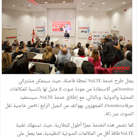
يمثل طرح خدمة VoLTE لحظة فاصلة، حيث سيتمكن مشتركي
Ooredooمن الاستفادة من جودة صوت لا مثيل لها بالنسبة للمكالمات
المحلية والدولية. وبالتالي، مع إطلاق خدمة VoLTE، سيستفيد
حرفاءOoredoo، المجهزون بهواتف من الجيل الرابع 4Gمن خاصية نقل
الصوت عبر 4G.
كما تضمن هذه الخدمة عمرًا أطول للبطارية، حيث تستهلك تقنية
VoLTEطاقة أقل من المكالمات الصوتية التقليدية، مما يعمل على