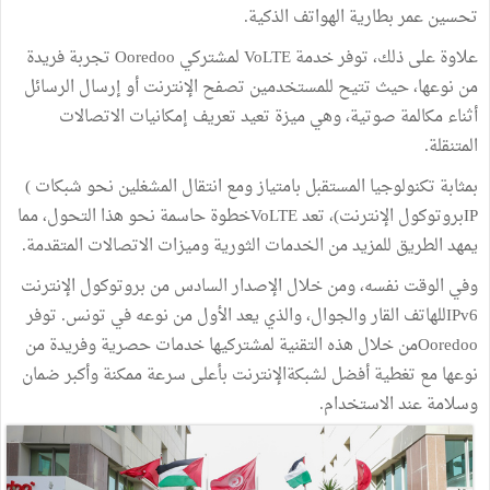
تحسين عمر بطارية الهواتف الذكية.
علاوة على ذلك، توفر خدمة VoLTE لمشتركي Ooredoo تجربة فريدة
من نوعها، حيث تتيح للمستخدمين تصفح الإنترنت أو إرسال الرسائل
أثناء مكالمة صوتية، وهي ميزة تعيد تعريف إمكانيات الاتصالات
المتنقلة.
بمثابة تكنولوجيا المستقبل بامتياز ومع انتقال المشغلين نحو شبكات )
IPبروتوكول الإنترنت)، تعد VoLTEخطوة حاسمة نحو هذا التحول، مما
يمهد الطريق للمزيد من الخدمات الثورية وميزات الاتصالات المتقدمة.
وفي الوقت نفسه، ومن خلال الإصدار السادس من بروتوكول الإنترنت
IPv6للهاتف القار والجوال، والذي يعد الأول من نوعه في تونس. توفر
Ooredooمن خلال هذه التقنية لمشتركيها خدمات حصرية وفريدة من
نوعها مع تغطية أفضل لشبكةالإنترنت بأعلى سرعة ممكنة وأكبر ضمان
وسلامة عند الاستخدام.