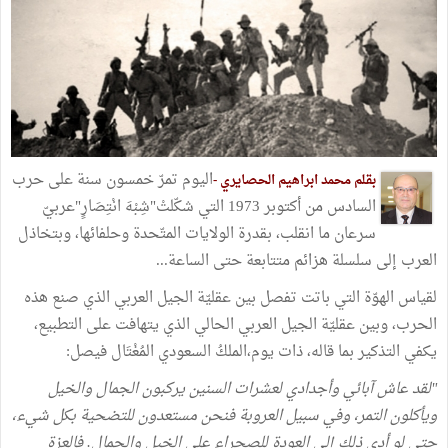
اليوم تمرّ خمسون سنة على حرب
بقلم محمد ابراهيم الحصايري -
السادس من أكتوبر 1973 التي شكّلتْ"شِبْهَ انْتِصَارٍ"عربيّ
سرعان ما انقلب، بقدرة الولايات المتّحدة وحلفائها، وبتخاذل
العرب إلى سلسلة هزائم متتابعة حتى الساعة...
لقياس الهوّة التي باتت تفصل بين عقليّة الجيل العربي الذي صنع هذه
الحرب، وبين عقليّة الجيل العربي الحالي الذي يتهافت على التطبيع،
يكفي التذكير بما قاله، ذات يوم،الملكُ السعودي المُغْتَال فيصل:
"لقد عاش آبائي وأجدادي لعشرات السنين يركبون الجمال والخيل
ويأكلون التمر، وفي سبيل العروبة فنحن مستعدون للتضحية بكل شيء،
حتى لو أدى ذلك إلى العودة للصحراء على الخيل والجمال. فالعزة