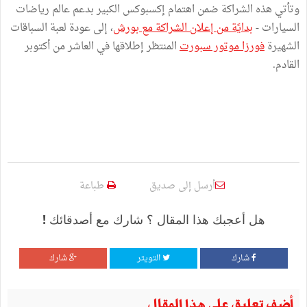
وتأتي هذه الشراكة ضمن اهتمام إكسبوكس الكبير بدعم عالم رياضات
السيارات -
بدايًة من إعلان الشراكة مع بورش
، إلى عودة لعبة السباقات
الشهيرة
فورزا موتور سبورت
المنتظر إطلاقها في العاشر من أكتوبر
القادم.
أرسل إلى صديق
طباعة
هل أعجبك هذا المقال ؟ شارك مع أصدقائك !
شارك
التويتر
شارك
أضف تعليق على هذا المقال