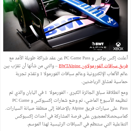
أعلنت إكس بوكس و PC Game Pass عن عقد شراكة طويلة الأمد مع
فريق سباقات الفورمولاون BWTAlpine
– والتي من شأنها أن تقرّب بين
عالم الألعاب الإلكترونية وعالم سباقات الفورمولا 1 وتقدّم تجربة
حماسية لعشاق الرياضتين.
ومع انطلاقة سباق الجائزة الكبرى - الفورمولا 1 في اليابان والذي تم
تنظيمه الأسبوع الماضي، تم وضع شعارات إكسبوكس و PC Game
Pass على سيارات فريق Alpine بالإضافة إلى منطقة صيانة السيارات.
كماسيحصلالمعجبون على فرصة المشاركة في أحداث إكسبوكس
التفاعلية التي ستنظم في السباقات الرئيسية لهذا الموسم.