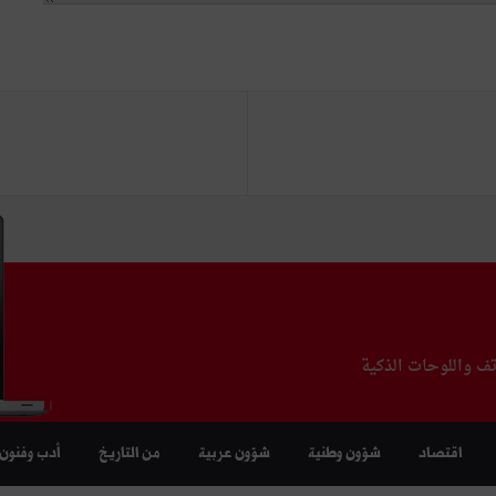
تف واللوحات الذكية
اقتصاد
شؤون وطنية
شؤون عربية
من التاريخ
أدب وفنون