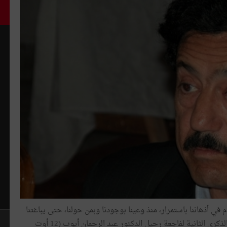
ي أذهاننا باستمرار، منذ وعينا بوجودنا وبمن حولنا، حتى يباغتنا
ويأخذنا إلى عالم العدم، فهو ما ينفكّ يفاجئنا ويفجعنا. في الذكرى الثانية لفاجعة رحيل الدكتور عبد الرحمان أيوب (12 أوت