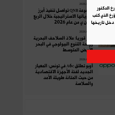
2026.07.29
رخ الدكتور
مجموعة QNB تواصل تنفيذ أبرز
ؤرخ الذي كتب
أولوياتها الاستراتيجية خلال الربع
الثان ي من عام 2026
 دخل تاريخها
2026.07.17
جزر قوريا: ملاذ السلاحف البحرية
وواحة التنوع البيولوجي في البحر
الأبيض المتوسط
2026.08.04
أوبو تطلق A6c في تونس: المعيار
الجديد لفئة الأجهزة الاقتصادية
من حيث المتانة طويلة الأمد
والسلاسة