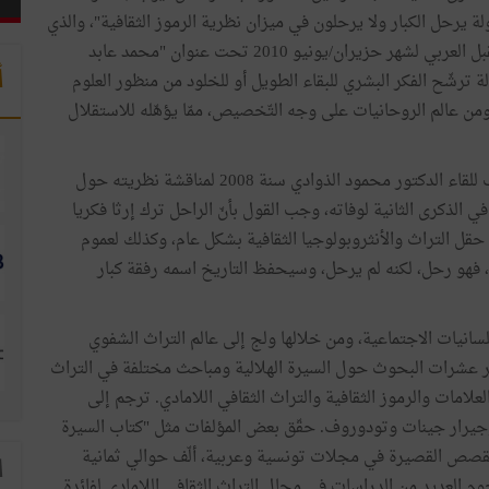
ولة يرحل الكبار ولا يرحلون في ميزان نظرية الرموز الثقافية"، والذي
جاء هو بدوره كتفاعل مع ما ورد في افتتاحية مجلة المستقبل العربي لشهر حزيران/يونيو 2010 تحت عنوان "محمد عابد
أ
ة ترشّح الفكر البشري للبقاء الطويل أو للخلود من منظور العلوم
 ومن عالم الروحانيات على وجه التّخصيص، ممّا يؤهّله للاستقلال
ومن الصدف الجميلة أنّني رافقت أستاذنا عبد الرحمان أيوب للقاء الدكتور محمود الذوادي سنة 2008 لمناقشة نظريته حول
 الذكرى الثانية لوفاته، وجب القول بأنّ الراحل ترك إرثا فكريا
قل التراث والأنثروبولوجيا الثقافية بشكل عام، وكذلك لعموم
ا، فهو رحل، لكنه لم يرحل، وسيحفظ التاريخ اسمه رفقة كبار
انيات الاجتماعية، ومن خلالها ولج إلى عالم التراث الشفوي
نشر عشرات البحوث حول السيرة الهلالية ومباحث مختلفة في التراث
علامات والرموز الثقافية والتراث الثقافي اللامادي. ترجم إلى
وجيرار جينات وتودوروف. حقّق بعض المؤلفات مثل "كتاب السيرة
 القصص القصيرة في مجلات تونسية وعربية، ألّف حوالي ثمانية
ا
مدن النمل" (2019). كما أنجز المرحوم العديد من الدراسات في مجال التراث الثقافي اللامادي لفائدة