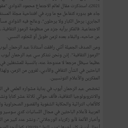
2021)، استذكرت مقال لعالم الاجتماع محمود الذوادي "مق
الجابري: يرحل الكبار ولا يرحلون". وعالج فيه الذوادي مسأل
الاجتماعية. فالفكر برأيه جزء من منظومة الرموز الثقافية،
عن صاحبه، والبقاء بعده لزمن طويل أو للخلود النسبي.
"الرموز الثقافية". إذن ونحن نتذكر سي عبد الرحمان أيوب في
عظيما سيظل مرجعا لا مندوحة عنه، بالنسبة للمشتغلين في ح
الباحثين في الشأن الثقافي والأدبي، لقرون من الزمن، ولهذ
المفكرين والأعلام التونسيين.
تخصّص عبد الرحمان أيوب في بداية مشواره العلمي في اللس
والانثروبولوجيا الثقافية، فألف حوالي ثلاثة عشر كتابا و
كالألعاب التراثية والحكاية الشفوية والقصور الصحراوية وال
العربية لأعلام الباحثين في مجال اللسانيات كدي سوسير 
وأخبار الأئمة لأبو زكرياء الورجلاني"، ونشر عدد كبير من
أعمال أدبية، كان آخرها "