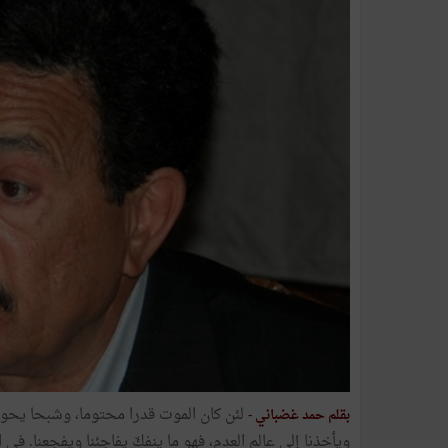
لئن كان الموت قدرا محتوما، وشبحا يحوم ف
بقلم حمد غضباني -