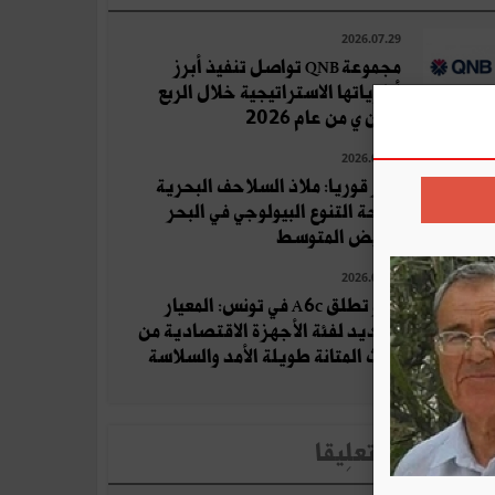
2026.07.29
مجموعة QNB تواصل تنفيذ أبرز
أولوياتها الاستراتيجية خلال الربع
الثان ي من عام 2026
2026.07.17
جزر قوريا: ملاذ السلاحف البحرية
وواحة التنوع البيولوجي في البحر
الأبيض المتوسط
2026.08.04
أوبو تطلق A6c في تونس: المعيار
الجديد لفئة الأجهزة الاقتصادية من
حيث المتانة طويلة الأمد والسلاسة
لأخبار الأكثر تعلِيقا