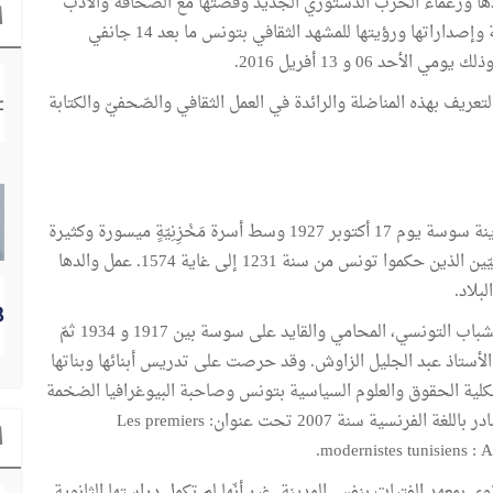
دها وزعماء الحزب الدستوري الجديد وقصتها مع الصحافة والأدب
ا
والسينما ومسيرتها المهنية الطويلة في النوادي ودور الثقافة وإصداراتها ورؤيتها للمشهد الثقافي بتونس ما بعد 14 جانفي
عريف بهذه المناضلة والرائدة في العمل الثقافي والصّحفيّ والكتابة
ولدت الكاتبة والصحفية والأديبة فاطمة جليلة حفصيّة بمدينة سوسة يوم 17 أكتوبر 1927 وسط أسرة مَخْزِنِيّةٍ ميسورة وكثيرة
العدد بمدينة مساكن من أصول يمنيّة برزت في عهد الحفصيّين الذين حكموا تونس من سنة 1231 إلى غاية 1574. عمل والدها
لبلاد.
أمّا والدتها فهي من أصول أندلسية وابنة أحد رموز حركة الشباب التونسي، المحامي والقايد على سوسة بين 1917 و 1934 ثمّ
خ مدينة تونس فوزير للقلم والعدليّة بين 1935 و 1943، الأستاذ عبد الجليل الزاوش. وقد حرصت على تدريس أبنائها وبناتها
بكلية الحقوق والعلوم السياسية بتونس وصاحبة البيوغرافيا الضخمة
عن جدهما عبد الجليل الزاوش (1873-1947) بالفرنسية الصادر باللغة الفرنسية سنة 2007 تحت عنوان: Les premiers
ا
modernistes tunisiens : 
ي بمعهد الفتيات بنفس المدينة. غير أنّها لم تكمل دراستها الثانوية