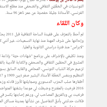
بقلم د. عادل بن يوسف -
التونسيّات في الحَقْليْنِ الثقافي والصّحفي منذ مطلع الاستق
الفرنسي، الأستاذة جليلة حفصيّة عن عمر ناهز 96 سنة.
وكان اللقاء
لم أحظَ ب
وإحالتها على شرف المهنة منذ نهاية التسعينات، غير أنني كن
"لابراس" منذ فترة دراستي الثانوية والعليا.
المشرق في الحقلين الثقافي والصحفيّ والكتابة الأدبية بالق
أظفارها صلب الحزب الدستوري ومجايلتها لأبرز قادته وزع
فرحّبت بي وبالفريق المصاحب لي. ورغم إصابتها بكسر في ا
فكانت حدثتني بأدقّ التفاصيل عن نشأتها بمدينة مساكن المح