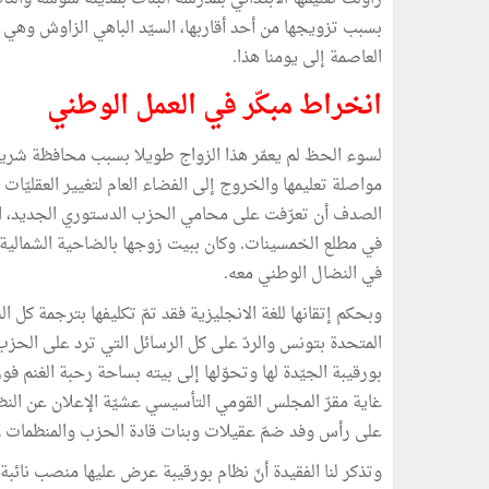
بسبب تزويجها من أحد أقاربها، السيّد الباهي الزاوش وهي
العاصمة إلى يومنا هذا.
انخراط مبكّر في العمل الوطني
لسوء الحظ لم يعمّر هذا الزواج طويلا بسبب محافظة شريك 
مواصلة تعليمها والخروج إلى الفضاء العام لتغيير العقليّات
الصدف أن تعرّفت على محامي الحزب الدستوري الجديد، الأ
في مطلع الخمسينات. وكان ببيت زوجها بالضاحية الشمالية م
في النضال الوطني معه.
وبحكم إتقانها للغة الانجليزية فقد تمّ تكليفها بترجمة كل ال
المتحدة بتونس والردّ على كل الرسائل التي ترد على الحزب 
على رأس وفد ضمّ عقيلات وبنات قادة الحزب والمنظمات 
وتذكر لنا الفقيدة أنّ نظام بورقيبة عرض عليها منصب نائبة ب