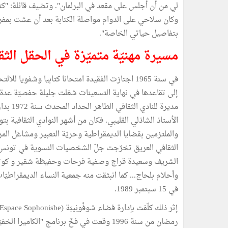
لي من أن أجلس على مقعد في البرلمان". وتضيف قائلة: "كنت
وكان سلاحي على الدوام مواصلة الكتابة بعد أن عشت بمف
بتفاصيل حياتي الخاصة".
مسيرة مهنيّة متميّزة في الحقل الثق
إلى تقاعدها في نهاية التسعينات شغلت جليلة حفصيّة عدة وظا
مديرة ل
الأستاذ الشاذلي القليبي. فكان من أشهر النوادي الثقافية ب
والملتزمين بقضايا الديمقراطية وحريّة التعبير ومشاغل الم
الثقافي العريق تخرّجت جلّ الشخصيات النسوية في تونس ا
الشريف وسعيدة قراج وصفية فرحات وحفيظة شقير و كوثر ع
في 15 سبتمبر 1989.
رمضان من سنة 1996 وقعت في فخّ برنامج "الك