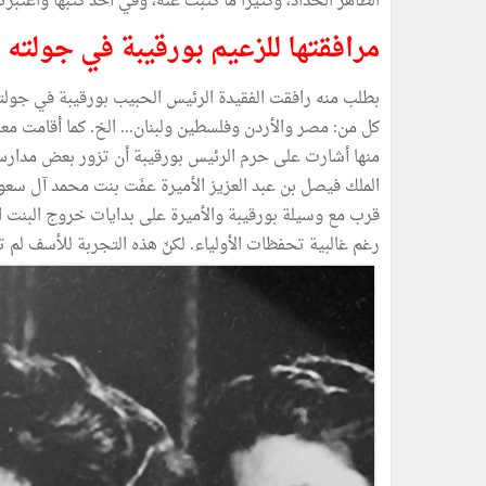
الطاهر الحداد، وكثيرا ما كتبت عنه، وفي أحد كتبها واعتبرت
مرافقتها للزعيم بورقيبة في جولته بد
كل من: مصر والأردن وفلسطين ولبنان... الخ. كما أقامت مع
منها أشارت على حرم الرئيس بورقيبة أن تزور بعض مدارس الب
قرب مع وسيلة بورقيبة والأميرة على بدايات خروج البنت ا
رغم غالبية تحفظات الأولياء. لكنّ هذه التجربة للأسف لم