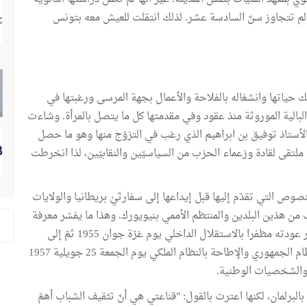
 لم تتجاوز سنّ السادسة عشر. لذلك انتقلت للعيش معه بتونس
حياتها وانشغاله بالفلاحة والأعمال بجهة المرسى ورغبتها في
 البالية الموروثة منذ عقود وفي مقدمتها كل ما يتصل بالمرأة. وشاءت
ستاذ توفيق بن ابراهيم الذي رغب في التزوّج منها وهو ما حصل
لتقى لقادة وزعماء الحزب من السياسيّين والنقابيّين، لذا انخرطت
نصوص التي تقدّم إليها قبل إيداعها إلى سفارتَيْ بريطانيا والولايات
من هذين البلدين والمنتظم الأممي بنيويورك. وهذا ما يفسّر معرفة
بورقيبة الجيّدة لها وتحوّلها إلى بيته بساحة رحبة الغنم فور عودته مظفرا بالاستقلال الداخلي يوم غرّة جوان 1955 ثمّ إلى
غاية مقرّ المجلس القومي التأسيسي عشيّة الإعلان عن النظام الجمهوري والإطاحة بالنظام الملكي يوم الجمعة 25 جويلية 1957
والشخصيات الوطنية.
البرلمان، لكنها اعترت بالقول: "قناعتي هي أنّ تثقيف الشباب أهمّ