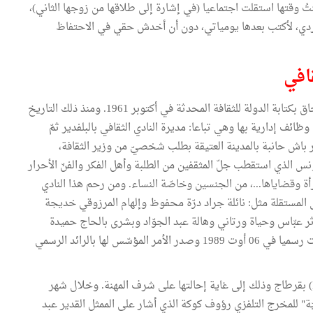
ُ وقتها استقلت اجتماعيا (في إشارة إلى طلاقها من زوجها الثاني)،
ردي، لأكتب بعدها يومياتي، دون أن أخدش حقي في الاحتفاظ
افي
في سنة 1965 اجتازت الفقيدة امتحانا كتابيا وشفويا للالتحاق بكتابة الدولة للثقافة المحدثة في أكتوبر 1961. ومنذ ذلك التاريخ
ئف إدارية بها وهي تباعا: مديرة النادي الثقافي بالبلفدير ثمّ
لنادي الثقافي الطاهر الحداد المحدث سنة 1972 بدار باش حانبة بالمدينة العتيقة بطلب شخصيّ من وزير الثقافة،
تونس الذي استقطب جلّ المثقفين من الطلبة وأهل الفكر والفنّ الأحرار
رأة وقضاياها...، من الجنسين وخاصّة النساء. ومن رحم هذا النادي
لمستقلة مثل: نائلة جراد درّة محفوظ وإلهام المرزوقي خديجة
بّاس وحياة ورتاني وهالة عبد الجوّاد وبشرى بالحاج حميدة
وأحلام بلحاج... كما انبثقت منه جمعية النساء الديمقراطيّات رسميا في 06 أوت 1989 وصدر الأمر المؤسّس لها بالرائد الرسمي
إثر ذلك كلّفت بإدارة فضاء سُوفُونِيبَة (Espace Sophonisbe) بقرطاج وذلك إلى غاية إحالتها على شرف المهنة. وخلال شهر
اميرا الخفيّة" للمخرج التلفزي رؤوف كوكة الذي أشار على الممثل القدير عبد