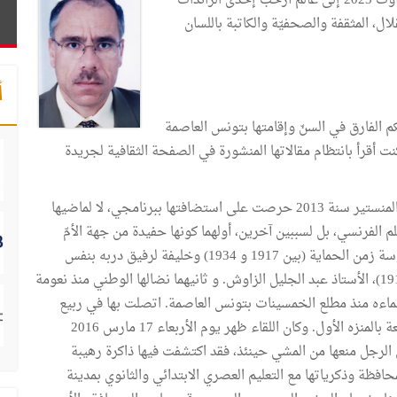
غادرتنا صباح يوم، الخميس 10 أوت 2023 إلى عالم أرحب إحدى الرائدات
لال، المثقفة والصحفيّة والكاتبة باللسان
أ
التعرّف على فقيدة الساحة الثقافية قبل 2011 بحكم الفارق في السنّ وإقامتها بتونس العاصمة
ت أقرأ بانتظام مقالاتها المنشورة في الصفحة الثقافية لجريدة
ومنذ تكليفي بالإشراف على برنامج "شهادات حيّة" بإذاعة المنستير سنة 2013 حرصت على استضافتها ببرنامجي، لا لماضيها
لم الفرنسي، بل لسببين آخرين، أولهما كونها حفيدة من جهة الأمّ
لزعيم حركة الشباب التونسي، المحامي والقايد السابق بسوسة زمن الحماية (بين 1917 و 1934) وخليفة لرفيق دربه بنفس
التنظيم وبنفس الخطّة الأستاذ البشير صفر (بين 1909 و 1917)، الأستاذ عبد الجليل الزاوش. و ثانيهما نضالها الوطني منذ نعومة
ماءه منذ مطلع الخمسينات بتونس العاصمة. اتصلت بها في ربيع
2016 فرحّبت بالمقترح وضبطت لي موعدا بشقتها المتواضعة بالمنزه الأول. وكان اللقاء ظهر يوم الأربعاء 17 مارس 2016
لرجل منعها من المشي حينئذ، فقد اكتشفت فيها ذاكرة رهيبة
افظة وذكرياتها مع التعليم العصري الابتدائي والثانوي بمدينة