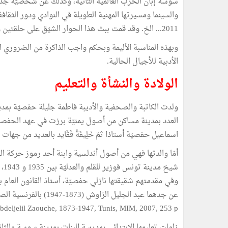
سوسة إباّن الحرب العالمية الثانية، وكذلك عن شخصيّة ج
2011... الخ. وقد قمت ببث هذا الحوار الشيّق على حلقتين وذلك يومي الأحد 06 و 13 أفريل 2016.
وبهذه المناسبة الأليمة وبحكم واجب الذاكرة من الضروري الت
الأدبية للأجيال الحالية.
الولادة والنشأة والتعليم
اسماعيل حفصيّة أستاذا ثمّ خْلِيفَةْ فَڤَايد بالعديد من جهات ا
شي
وفي مقدمتهم شقيقتها نازلي حفصيّة، أستاذ القانون العام 
Abdeljelil Zaouche, 1873-1947, Tunis, MIM, 2007, 253 p.
زاولت تعليمها الابتدائي بمدرسة البنات بمدينة سوسة والثانو