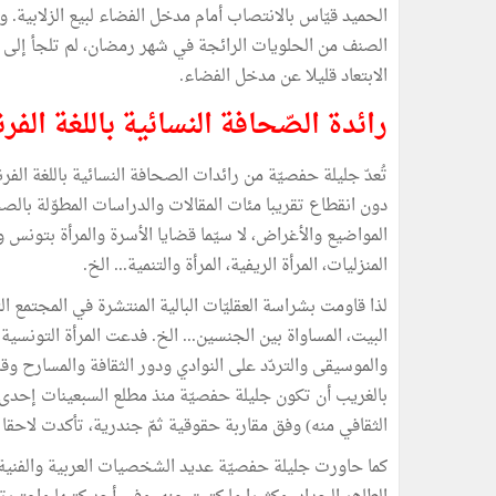
الحميد قيّاس بالانتصاب أمام مدخل الفضاء لبيع الزلابية. و
الصنف من الحلويات الرائجة في شهر رمضان، لم تلجأ إلى ا
الابتعاد قليلا عن مدخل الفضاء.
رائدة الصّحافة النسائية باللغة الفر
تُعدّ جليلة حفصيّة من رائدات الصحافة النسائية باللغة ال
المواضيع والأغراض، لا سيّما قضايا الأسرة والمرأة بتونس وال
المنزليات، المرأة الريفية، المرأة والتنمية... الخ.
لذا قاومت بشراسة العقليّات البالية المنتشرة في المجتمع ال
البيت، المساواة بين الجنسين... الخ. فدعت المرأة التونسي
والموسيقى والتردّد على النوادي ودور الثقافة والمسارح وق
بالغريب أن تكون جليلة حفصيّة منذ مطلع السبعينات إحدى 
الثقافي منه) وفق مقاربة حقوقية ثمّ جندرية، تأكدت لاحقا باع
كما حاورت جليلة حفصيّة عديد الشخصيات العربية والفن