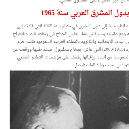
ه من أكبر الشعراء على المستوى العالمي.
ول المشرق العربي سنة 1965
بطلب منه رافقت الفقيدة الرئيس الحبيب بورقيبة في جولته التاريخية إلى دول المشرق في مطلع سنة 1965 التي قادته إلى
ه ومع عقيلته وسيلة بن عمّار بنفس الجناح في رحلته تلك. وباقتراح
نات الابتدائية والثانوية بالمملكة العربية السعودية فلبّت حرم
الملك فيصل بن عبد العزيز الأميرة عفَت بنت محمد آل سعود (1915-2000) التي عاش جدها بإسطنبول حينئذ طلبها ووقفت عن
لسعودية من البيت وإقبالها بشغف على مؤسّسات التعليم العصري
 تتواصل بسبب وفاة الملك فيصل.