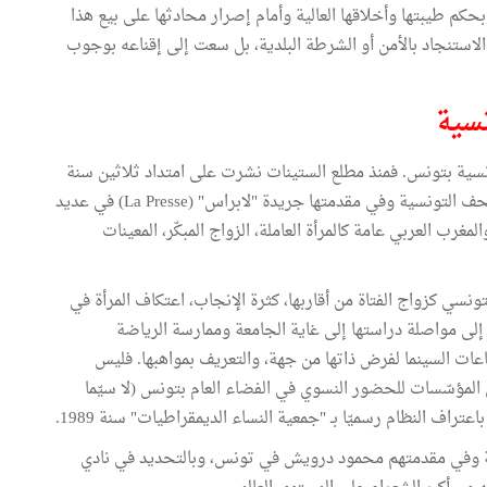
بحكم طيبتها وأخلاقها العالية وأمام إصرار محادثها على بيع هذا
لاستنجاد بالأمن أو الشرطة البلدية، بل سعت إلى إقناعه بوجوب
نسية
فرنسية بتونس. فمنذ مطلع الستينات نشرت على امتداد ثلاثين سنة
دون انقطاع تقريبا مئات المقالات والدراسات المطوّلة بالصحف التونسية وفي مقدمتها جريدة "لابراس" (La Presse) في عديد
مغرب العربي عامة كالمرأة العاملة، الزواج المبكّر، المعينات
تونسي كزواج الفتاة من أقاربها، كثرة الإنجاب، اعتكاف المرأة في
ة إلى مواصلة دراستها إلى غاية الجامعة وممارسة الرياضة
اعات السينما لفرض ذاتها من جهة، والتعريف بمواهبها. فليس
المؤسّسات للحضور النسوي في الفضاء العام بتونس (لا سيّما
تراف النظام رسميّا بـ "جمعية النساء الديمقراطيات" سنة 1989.
ية وفي مقدمتهم محمود درويش في تونس، وبالتحديد في نادي