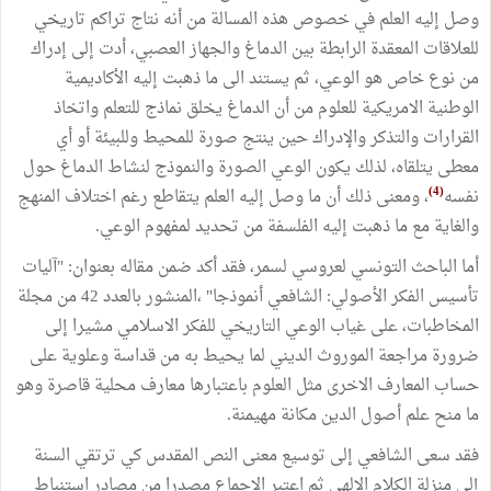
وصل إليه العلم في خصوص هذه المسالة من أنه نتاج تراكم تاريخي
للعلاقات المعقدة الرابطة بين الدماغ والجهاز العصبي، أدت إلى إدراك
من نوع خاص هو الوعي، ثم يستند الى ما ذهبت إليه الأكاديمية
الوطنية الامريكية للعلوم من أن الدماغ يخلق نماذج للتعلم واتخاذ
القرارات والتذكر والإدراك حين ينتج صورة للمحيط وللبيئة أو أي
معطى يتلقاه، لذلك يكون الوعي الصورة والنموذج لنشاط الدماغ حول
(4)
نفسه
، ومعنى ذلك أن ما وصل إليه العلم يتقاطع رغم اختلاف المنهج
والغاية مع ما ذهبت إليه الفلسفة من تحديد لمفهوم الوعي.
أما الباحث التونسي لعروسي لسمر، فقد أكد ضمن مقاله بعنوان: "آليات
تأسيس الفكر الأصولي: الشافعي أنموذجا" ،المنشور بالعدد 42 من مجلة
المخاطبات، على غياب الوعي التاريخي للفكر الاسلامي مشيرا إلى
ضرورة مراجعة الموروث الديني لما يحيط به من قداسة وعلوية على
حساب المعارف الاخرى مثل العلوم باعتبارها معارف محلية قاصرة وهو
ما منح علم أصول الدين مكانة مهيمنة.
فقد سعى الشافعي إلى توسيع معنى النص المقدس كي ترتقي السنة
إلى منزلة الكلام الإلهي ثم اعتبر الإجماع مصدرا من مصادر استنباط