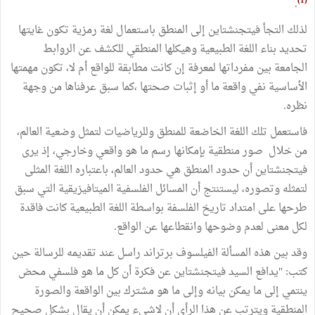
(1)
.
لذلك التجأ فيتجنشتاين إلى المنطق باستعمال لغة رمزية تكون غايتها
تحديد بناء اللغة الطبيعية وهيكلها المنطقي للكشف عن الروابط
الجامعة بين مفرداتها لمعرفة إن كانت مطابقة للواقع أم لا، تكون مهمتها
الأساسية نفي واقعة ما أو إثبات صحتها ،كما سبق عرفناها من وجهة
نظره.
فاستعمل تلك اللغة الخاضعة للمنطق وللرياضيات لتمثل وضعية العالم،
من خلال صور منطقية بإمكانها رسم ما هو واقعي وخارجي، إذ يرى
فيتجنشتاين أن حدود المنطق هي حدود العالم، باعتباره اللغة المثلى
لتمثله وتصوره، ليستنتج أن المسائل الفلسفية الميتافيزيقية التي سبق
طرحها على امتداد تاريخ الفلسفة بواسطة اللغة الطبيعية كانت فاقدة
لكل معنى لعدم وضوحها وانقطاعها عن الواقع.
وقد بين هذه المسألة الفيلسوف برتراند راسل عند تقديمه للرسالة حين
كتب: "يدافع السيد فيتجنشتاين عن فكرة أن كل ما هو فلسفي محض
ينتمي إلى ما يمكن بيانه وإلى ما هو مشترك بين الواقعة والصورة
المنطقية ويترتب عن هذا الرأي أن لاشيء يمكن أن يقال بشكل صحيح