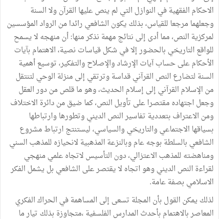
الاحكام الفقهية في النوازل التي لم ينص عليها القرآن ولا السنة
وجعلهما مرجعا للقياس، بذلك يكون الشافعي رائدا من الرواد المؤسسين
لمركزية النص، مما أدى إلى نتائج مهمة نذكر منها: أن منهجه لا يسمح
للواقع التاريخي بالحضور إلا في شكل قياسات نصية، الاهتمام بآيات
الأحكام على حساب آيات الإرشاد والإصلاح والتفكير، توسيع أهمية
السنة لتضارع النص القرآني قداسة وترتقي إلى منزلة الوحي لتنتقل
من الإسلام القرآني إلى إسلام الحديث، وهو ما قلص من دور العقل
وجعل اجتهاده مقتصرا على تأويل النص، كما ضيق من دائرة الاختلاف
ومن الاعتراف بتعددية تفاسير النص الديني وتطورها وارتباطها
بسياقها الاجتماعي والتاريخي والسياسي، ليستنتج ارتباط مشروع
الشافعي بالسلطة بوجه عام وبالنزعة المذهبية لانحيازه للمذهب السني
ومناهضته للمذهب الاعتزالي، دون التأسيس لاتجاه علمي منهجي
لقراءة النص الديني وهو اتجاه لا يقتصر على الشافعي بل يشمل الفكر
الاسلامي بصفة عامة.
لذلك يمكن القول بأن المجلة تسعى إلى المساهمة في الحراك الفكري
المعاصر بالاهتمام بأحدث المدارس الفلسفية ،متجاوزة بذلك تيار ما