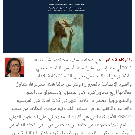
هي مجلة فلسفية محكمة، نشأت سنة
بقلم كاهنة عباس -
2012 أي منذ إحدى عشرة سنة، أسسها الباحث حمدي
مليكة (وهو أستاذ جامعي يدرس الفلسفة بكلية الآداب
والعلوم الإنسانية بالقيروان) ويترأس حاليا هيئة تحريرها، تتناول
مقالاتها أربع محاور كبرى هي المنطق، الإبستمولوجيا، الفنون
والتكنولوجيا، تصدر كل ثلاثة أشهر في ثلاث لغات هي الفرنسية
والعربية والانقليزية، في نسخة إلكترونية متوفرة انطلاقا من منصة
EBSCO الأمريكية التي هي أكبر بنك معلوماتي على المستوى الدولي.
يساهم فيها مجموعة من جامعيين وباحثين من شتى أنحاء العالم من
أمريكا، مصر، كوريا الجنوبية، رومانيا، المغرب، قطر، إيطاليا، تونس،