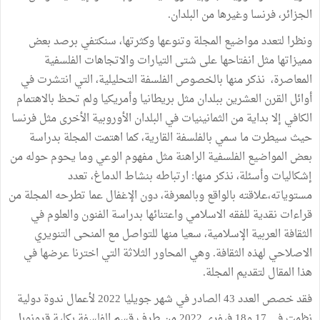
الجزائر، فرنسا وغيرها من البلدان.
ونظرا لتعدد مواضيع المجلة وتنوعها وكثرتها، سنكتفي برصد بعض
مميزاتها مثل انفتاحها على شتى التيارات والاتجاهات الفلسفية
المعاصرة، نذكر منها بالخصوص الفلسفة التحليلية، التي انتشرت في
أوائل القرن العشرين ببلدان مثل بريطانيا وأمريكيا ولم تحظ بالاهتمام
الكافي إلا بداية من الثمانينيات في البلدان الأوروبية الأخرى مثل فرنسا
حيث سيطرت ما سمي بالفلسفة القارية، كما اهتمت المجلة بدراسة
بعض المواضيع الفلسفية الراهنة مثل مفهوم الوعي وما يحوم حوله من
إشكاليات وأسئلة، نذكر منها: ارتباطه بنشاط الدماغ، تعدد
مستوياته،علاقته بالواقع وبالمعرفة، دون الإغفال عما تطرحه المجلة من
قراءات نقدية للفقه الاسلامي واعتنائها بدراسة الفنون والعلوم في
الثقافة العربية الإسلامية، سعيا منها للتواصل مع المنحى التنويري
الاصلاحي لهذه الثقافة. وهي المحاور الثلاثة التي اخترنا عرضها في
هذا المقال لتقديم المجلة.
فقد خصص العدد 43 الصادر في شهر جويليا 2022 لأعمال ندوة دولية
نظمت في 17 و18 فيفري 2022 من طرف قسم الفلسفة بكلية قرونوبل