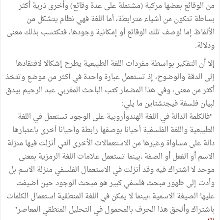
من الوقائع بعضها مركبة (مشتملة على عدة وقائع) وأخرى ذرية أكثر
بساطة تتكون من أشياء مترابطة، أما اللغة فهي نظام يتشكل من
الألفاظ إما لوصف تلك الوقائع أو إمكانية وجودها، فتكتسب بذلك معنى
ودلالة.
إلا أن التفكير بواسطة مفردات اللغة الطبيعية يطرح إشكالا لافتقادها
إلى الدقة والوضوح، إذ تستعمل عبارة واحدة في أكثر من موضع وتتخذ
أكثر من معنى، وفي هذا المضمار كتب الباحث المغربي عبد الرحيم بيدق
لبيان فلسفة فيجنشتاين ما يلي:
"فالكلمة الدالة في اللغة الهندوأروبية على الوجود تستعمل في اللغة
الطبيعية واللغة الفلسفية أحيانا بوصفها رابطة وأحيانا أخرى باعتبارها
دالة على مساواة وغيرها من الاستعمالات الأخرى التي أنزلت فيها منزلة
الاسم أو الفعل أو الصفة ،بينما تستعمل علامات اللغة الرمزية بمعنى
موحد لا اشتراك فيه وقد أنزلت في الاستعمال الفلسفي منزلة الاسم بل
وأدت إلى ظهور مبحث فلسفي كبير هو مبحث الوجود حين أضيفت
عليها الصيغة الاسمية ،بينما لا يمكن في اللغة المنطقية استعمال الكلمات
باشتراك وألحق هذا الحرف بالمحمول في التحليل المنطقي المعاصر"