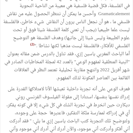
في الفلسفة، فكل قضية فلسفية هي معيبة من الناحية النحوية
Gramaticalement وأحسن ما يمكن أن ننتظر الحصول عليه من نقاش
فلسفي ما ، هو أن نجعل الناس يرون أن النقاش شيء خاطئ، فالفلسفة
ليست علما طبيعيا (يجب أن تعني كلمة الفلسفة شيئا فوق أو تحت
علوم الطبيعة وليس شيئا إلى جانبها) وهدف الفلسفة هو التوضيح
(2)
الفلسفي للأفكار، فالفلسفة ليست مذهبا لكنها نشاطا ."
أما الباحث المغربي ياسين إزي، فقد تناول بالدرس ضمن مقاله بعنوان
"البنية المنطقية لمفهوم الوعي" بالعدد 42 لمجلة المخاطبات الصادر في
شهر أفريل 2022 وانتهج مقاربة تحليلية تعتمد النظر في العلاقات
القائمة بين العناصر المكونة لذلك المفهوم.
فعرف الوعي على أنه تجربة داخلية تعيشها الأنا لامتلاكها القدرة على
إدراك نفسها بنفسها، استنادا إلى مقولة الفيلسوف الفرنسي روني
ديكارت حين انخرط في تجربة الشك في كل شيء إلا في كونه يفكر،
أي في إدراكه لممارسة ملكة التفكير، فاعتبرها حجة على وجوده،
ولتوضيح تلك التجربة كتب الباحث ياسين إزي ما يلي: " فقد أدركت
أني أفكر وأدركت أني موجود، والآن أدرك أني أدرك أني موجود وأني