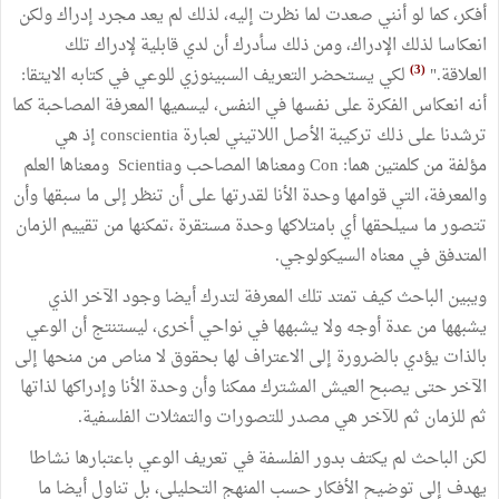
أفكر، كما لو أنني صعدت لما نظرت إليه، لذلك لم يعد مجرد إدراك ولكن
انعكاسا لذلك الإدراك، ومن ذلك سأدرك أن لدي قابلية لإدراك تلك
(3)
العلاقة."
لكي يستحضر التعريف السبينوزي للوعي في كتابه الايتقا:
أنه انعكاس الفكرة على نفسها في النفس، ليسميها المعرفة المصاحبة كما
ترشدنا على ذلك تركيبة الأصل اللاتيني لعبارة conscientia إذ هي
مؤلفة من كلمتين هما: Con ومعناها المصاحب وScientia ومعناها العلم
والمعرفة، التي قوامها وحدة الأنا لقدرتها على أن تنظر إلى ما سبقها وأن
تتصور ما سيلحقها أي بامتلاكها وحدة مستقرة ،تمكنها من تقييم الزمان
المتدفق في معناه السيكولوجي.
ويبين الباحث كيف تمتد تلك المعرفة لتدرك أيضا وجود الآخر الذي
يشبهها من عدة أوجه ولا يشبهها في نواحي أخرى، ليستنتج أن الوعي
بالذات يؤدي بالضرورة إلى الاعتراف لها بحقوق لا مناص من منحها إلى
الآخر حتى يصبح العيش المشترك ممكنا وأن وحدة الأنا وإدراكها لذاتها
ثم للزمان ثم للآخر هي مصدر للتصورات والتمثلات الفلسفية.
لكن الباحث لم يكتف بدور الفلسفة في تعريف الوعي باعتبارها نشاطا
يهدف إلى توضيح الأفكار حسب المنهج التحليلي، بل تناول أيضا ما