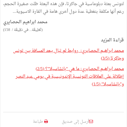
لتونس بعثة دبلوماسية في جاكرتا، فإن هذه البعثة ظلت صغيرة الحجم،
رغم أنها مكلفة بتغطية عدة دول أخرى هامة في القارة الاسيوية...
محمد ابراهيم الحصايري
(تَعْلِيقَهْ... في دَقِيقَهْ / 158)
قراءة المزيد
محمد ابراهيم الحصايري: روابط لم تبال ببعد المسافة بين تونس
وجاكرتا (3/5)
محمد ابراهيم الحصايري: ما هي "بانشاسيلا"؟ (2/5)
إطلالة على العلاقات التونسية الإندونيسية في يومي عيد النصر
و"بانشاسيلا" (1/5)
أرسل إلى صديق
طباعة