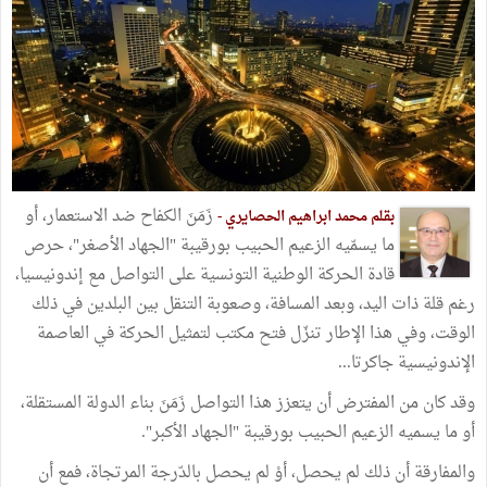
زَمَنَ الكفاح ضد الاستعمار، أو
بقلم محمد ابراهيم الحصايري -
ما يسمّيه الزعيم الحبيب بورقيبة "الجهاد الأصغر"، حرص
قادة الحركة الوطنية التونسية على التواصل مع إندونيسيا،
رغم قلة ذات اليد، وبعد المسافة، وصعوبة التنقل بين البلدين في ذلك
الوقت، وفي هذا الإطار تنزّل فتح مكتب لتمثيل الحركة في العاصمة
الإندونيسية جاكرتا...
وقد كان من المفترض أن يتعزز هذا التواصل زَمَنَ بناء الدولة المستقلة،
أو ما يسميه الزعيم الحبيب بورقيبة "الجهاد الأكبر".
والمفارقة أن ذلك لم يحصل، أوْ لم يحصل بالدّرجة المرتجاة، فمع أن