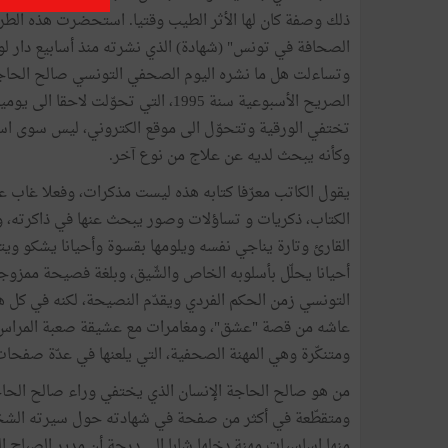
ذلك وصفة كان لها الأثر الطيب وقتيا. استحضرت هذه الطرف
وتساءلت هل ما نشره اليوم الصحفي التونسي صالح الحا
الصريح الأسبوعية سنة 1995، التي تحوّلت
تختفي الورقية وتتحوّل الى موقع الكتروني، ليس سوى استك
وكأنه يبحث لديه عن علاج من نوع آخر.
يقول الكاتب معرّفا كتابه هذه ليست مذكرات، وفعلا غاب ع
الكتاب، ذكريات و تساؤلات وصور يبحث عنها في ذاكرته، وش
القارئ وتارة يناجي نفسه ويلومها بقسوة وأحيانا يشكو وي
أحيانا يحلّل بأسلوبه الخاص والشّيق، وبلغة فصيحة ممزوج
التونسي زمن الحكم الفردي ويقدّم النصيحة، لكنه في كل ه
عاشه من قصة "عشق"، ومغامرات مع عشيقة صعبة المراس قاس
ومتنكّرة وهي المهنة الصحفية، التي يلعنها في عدّة صفحات،
من هو صالح الحاجة الإنسان الذي يختفي وراء صالح الحاجة
ومتقطّعة في أكثر من صفحة في شهادته حول سيرته الشخصي
منها اساسيات مهنة دخلها شابا الى درجة أن مدير الصباح 