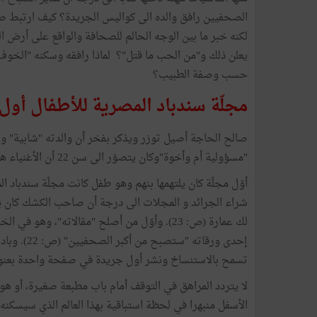
الصحفيين رافق والده الى كواليس الجريدة؟ كيف ارتبط صا
لكنه خبر ما بين الوجه الحالم للصحافة والواقع على أرض ا
يعلن ذلك و"من الحب ما قتل"؟ لماذا رافقه وسكنه "الخوف"
حسب وصفة الطبيب؟
مجلّة سندباد المصرية للأطفال أول
صالح الحاجة أصيل توزر ويذكر بفخر أن والدته "شابية" ول
"مسؤولية أم وأخوة"وكان يتصوّر الى سن 22 أن الأغنياء هم من "يأكلون لحم الدجاج" (ص: 15).
أوّل مجلّة كان يلتهمها بنهم وهو طفل كانت مجلّة سندباد ا
شراء الجرائد و المجلات الى درجة أن صاحب الكشك كان يق
لك عمارة (ص: 23). وأوّل من أصلح "مقالاته"، و
إحدى ورقات
تسمح بالاستنساخ ونشر أول جريدة في صفحة واحدة بعنوان
لا يتردد المراهق في التوقف أمام باب مطبعة صغيرة، أو هو
الأسفل منبهرا في لحظة استباقية بهذا العالم الذي سيسكنه