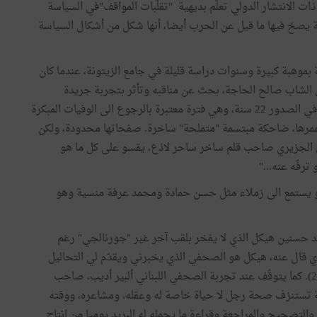
ات الانتشار الدولي تعلّم بديهية "تقلّبات المواقف"في السياسة
 يصحّ فيها ما قيل عن الحرب أيضا، أنها شكل من أشكال السياسة
وهبة كبيرة وسنوات دراسة قليلة في جامع الزيتونة، عندما كان
الشاب صالح الحاجة، بحث عن مناقبه وتأثر بتجربة جريدة
"النديم" التي أسسها حسين الجزيري سنة 1921 واستمرت في الصدور 22 سنة، وهي فترة معتبرة بالرجوع الى الوفيات المبكرة
 عمرها، ضاحكة مبتسمة "متملحة" ساخرة. صفحاتها محدودة، ولكن
سين الجزيري صاحب قلم ساخر ساحر لاذع، يقسو على كل ما هو
رفّه عنه..."
هو يستمع الى زملاء مثل حسن حمادة ومحمد عرفة منسية وهو
د حسنين هيكل الذي لا يفخر بلقب آخر غير "جورنالجي" رغم
ي قال عنه، هيكل هو الصحفي الذي يخبرني ويقدّم لي التحاليل
بينما غيره من الصحفيين، ينتظرون مني أن أخبرهم (ص: 21). كما يتوقّف عند تجربة الصحفي اللبناني ألبير أديب، صاحب
جلة تستنزف صحة رجل لا حياة خاصة له وعقله، ومشاعره، ووقته
والتصحيح والمراجعة وقراءة ما يحمله له البريد يوميا من انتاج