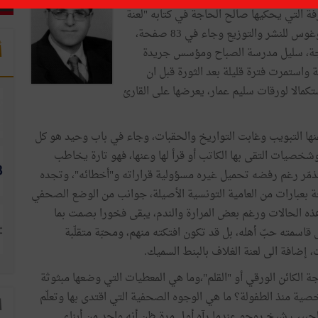
ة التي يحكيها صالح الحاجة في كتابه "لعنة
الصحافة في تونس" (شهادة) الذي نشرته منذ أسابيع دار لوغوس للنشر والتوزيع وجاء في 83 صفحة،
أ
جة، سليل مدرسة الصباح ومؤسس جريدة
 لاحقا الى يومية واستمرت فترة قليلة بعد الثورة قبل ان
مالا لورقات سليم عمار، يعرضها على القارئ
نها التبويب وغابت التواريخ والحقبات، وجاء في باب وحيد هو كل
خصيات التقى بها الكاتب أو قرأ لها وعنها، فهو تارة يخاطب
تذمّر رغم رفضه تحميل غيره مسؤولية قراراته و"أخطائه"، وتجده
ة بعبارات من العامية التونسية الأصيلة، جوانب من الوضع الصحفي
ذه الحالات ورغم بعض المرارة والندم، يبقى فخورا بصمت بما
مته حبّ أهله، بل قد تكون افتكته منهم، ومحبّة متقلّبة
 إضافة الى لعنة الغلاف بالبنط السميك.
 الكائن الورقي أو "القلم"،وما هي المعطيات التي وضعها مبثوثة
ة منذ الطفولة؟ ما هي الوجوه الصحفية التي اقتدى بها وتعلّم
ا
الحبيب شيخ روحو عندما رآه أول مرة ظن أنه واحد من أبناء