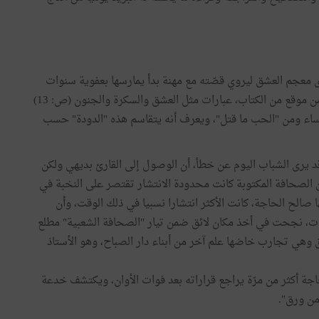
 معجم العشق ليروي قصّته مع مهنة بدأ يمارسها بعفوية سنوات
عديدة قبل أن يقع انتدابه. فهو لا يتردد في تكرار في أكثر من موقع من الكتاب، عبارات مثل العشق والسكرة والجنون (ص: 13)
نساء ومن "الحب ما قتل"، ويعرف أنه يتقاسم هذه "الدودة" حسب
يصل الى القارئ. و قد يرى الشباب اليوم عن خطأ، أن الوصول إلى القارئ بديهي ولكن
 الصحافة المكتوبة كانت محدودة الانتشار تقتصر على النخبة في
ا صالح الحاجة، كانت الأكثر انتشارا نسبيا في ذلك الوقت، وأن
ت، نجحت في أخذ مكان لائق ضمن تيار "الصحافة الشعبية" مطلع
ق وهي تجارب خاضها علم آخر من أبناء دار الصباح، وهو الأستاذ
اجة أكثر من مرّة يراجع قراراته بعد فوات الأوان، ويكتشف خدعة
من ورق".