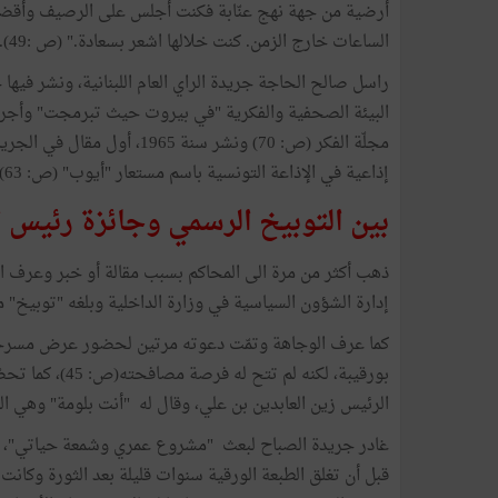
أرضية من جهة نهج عنّابة فكنت أجلس على الرصيف وأقضي ا
الساعات خارج الزمن. كنت خلالها اشعر بسعادة." (ص :49).
راسل صالح الحاجة جريدة الراي العام اللبنانية، ونشر فيها 
إذاعية في الإذاعة التونسية باسم مستعار "أيوب" (ص: 63).
بين التوبيخ الرسمي وجائزة رئيس 
ذهب أكثر من مرة الى المحاكم بسبب مقالة أو خبر وعرف 
إدارة الشؤون السياسية في وزارة الداخلية وبلغه "توبيخ" من 
كما عرف الوجاهة وتمّت دعوته مرتين لحضور عرض مسر
بورقيبة، لكنه ل
الرئيس زين العابدين بن علي، وقال له "أنت بلومة" وهي العب
قبل أن تغلق الطبعة الورقية سنوات قليلة بعد الثورة وكا