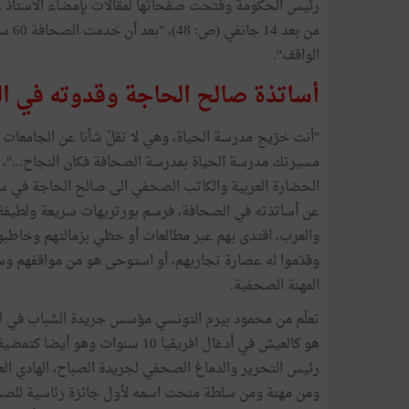
من بع
الواقف".
أساتذة صالح الحاجة وقدوته في ا
"أنت خرّيج مدرسة الحياة، وهي لا تقلّ شأنا عن الجامعات
مسيرتك مدرسة الحياة بمدرسة الصحافة فكان النجاح..."، 
عن أساتذته في الصحافة، فرسم بورتريهات سريعة ولطيفة وض
والعرب، اقتدى بهم عبر مطالعات أو حظي بزمالتهم وخاطبو
وقدّموا له عصارة تجاربهم، أو استوحى هو من مواقفهم و
المهنة الصحفية.
تعلّم من محمود بيرم التونسي مؤسس جريدة الشباب في الث
رئيس التحرير والدماغ الصحفي لجريدة الصباح، الهادي العبي
ومن مهنة ومن سلطة منحت اسمه لأول جائزة رئاسية للصحا