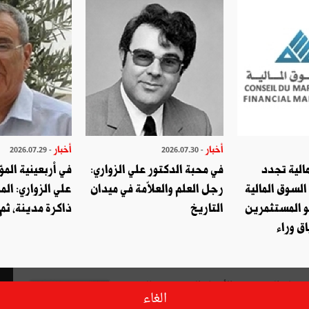
أخبار
أخبار
- 2026.07.29
- 2026.07.30
الية تجدد
في محبة الدكتور علي الزواري:
في أربعينية المؤ
السوق المالية
رجل العلم والعلاّمة في ميدان
علي الزواري: الم
و المستثمرين
التاريخ
ذاكرة مدينة، ثم
ق وراء
 علم النفس، من الأستاذ الصحفي صالح
الغاء
 له كل شيء عن قصة حياته، وقدّم له إثر