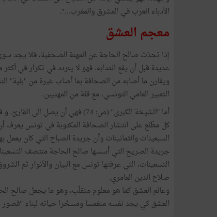
الأدباء العرب في المشرق والمغرب...".
معجم العشق
إذا تحدّث صالح الحاجة عن المهنة الصحفية، فلا يجد سوى
ويقارن ما أصابه من الصحافة بما أصاب غيرة من "بلية" ال
التعبير العامي التونسي، مع قلة من المهنيين.
أما "الشيخة الكبرى" (ص: 74) فهي أن 
كل مطّلع على انتشار الصحافة المكتوبة في تونس يعرف أن
السبعينات والثمانينات وأن جريدة الصباح التي كان يعمل به
جريدة الصريح التي أسسها صالح الحاجة منتصف التسعينا
التسعينات، التي عرفتها تونس مع البيان والأنوار ثم الشرو
صلاح الدين العامري.
وعالم العشق كما هو معلوم متقلّب، وهو ما يجعل صالح الح
العشق كي يجد نفسه منغمسا ومسخّرا حياته لبناء "قصور 