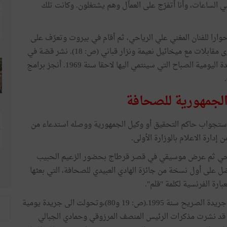
لساعات، وأنا أتفرّج على العماّل وهم يشتغلون. وكانت تلك
حوارا للفنان المغني علي الرياحي، ثم أقام في بيروت وتعرّف على
البيئة الصحفية والفكرية "في بيروت حيث تبرمجت" وأجرى مقابلات مع ميخائيل نعيمة ونزار قباني (ص: 18). نشر قصّة في
مجلّة الفكر (ص: 70) ونشر سنة 1965، أول مقال في الجريدة اليومية الصباح التي سينتمي اليها لاحقا سنة 1969. أنجز برامج
الجمهورية للصحافة
استجواب حاكم التحقيق أو وكيل الجمهورية ووصله استدعاء من
إدارة الاعلام بالوزارة الأولى.
حي ثم عرض موسيقي في قصر قرطاج بحضور الزعيم الحبيب
م تتح له فرصة مصافحته(ص: 45)، كما تحصّل على أول نسخة من جائزة الهادي العبيدي للصحافة، التي بعثها
ارة الفرنسية لكلمة "قلم".
غادر جريدة الصباح لبعث "مشروع عمري وشمعة حياتي"، جريدة الصريح سنة 1995.(ص: 19 و80)،وتحولت الى جريدة يومية
نت قد نشرت مذكرات الرئيس المنصف المرزوقي وحمادي الجبالي