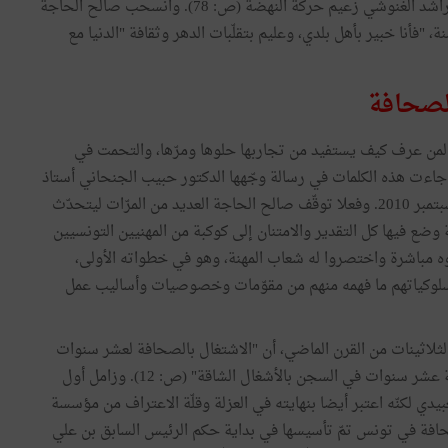
رئيس الحكومة وفتحت صفحاتها لمقالات بإمضاء الأستاذ راشد الغنوشي زعيم حركة النهضة (ص: 78). وانسحب صالح الحاجة
د 14 جانفي (ص: 48)، "بعد أن خدمت الصحافة 60 سنة، "فأنا خبير بأهل بلدي، وعليم بتقلّبات الدهر وثقافة "الدنيا مع
لصحافة
 لمن عرف كيف يستفيد من تجاربها حلوها ومرّها، والتحمت في
جاءت هذه الكلمات في رسالة وجّهها الدكتور حبيب الجنحاني أستاذ
الحضارة العربية والكاتب الصحفي الى صالح الحاجة في سبتمبر 2010. وفعلا توقّف صالح الحاجة العديد من المرّات ليتحدّث
ع فيها كل التقدير والامتنان إلى كوكبة من المهنيين التونسيين
ه مباشرة واختصروا له شعاب المهنة، وهو في خطواته الأولى،
سلوكياتهم ما فهمه منهم من مقوّمات وخصوصيات وأساليب عمل
لاثينات من القرن الماضي، أن "الاشتغال بالصحافة لعشر سنوات
هو كالعيش في أدغال افريقيا 10 سنوات وهو أيضا كتمضية عشر سنوات في السجن بالأشغال الشاقة" (ص: 12). وزامل أول
دي لكنّه اعتبر أيضا بنهايته في العزلة وقلّة الاعتراف من مؤسسة
فة في تونس تمّ تأسيسها في بداية حكم الرئيس السابق بن علي