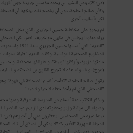
(ص:29)، ومن البشير بن يحمد مؤسس جريدة جون أقريك ذ
وكأن صالح الحاجة، دون أن يفصح ذلك يوجّهنا أن الصحافة
لكن بأساليب أخرى.
لم يجرؤ على مخاطبة حسين الجزيري، الذي دخل الصحافة بم
يراه منفردا يجلس في مقهى مع خريف العمر، لكن الصحفي 
للمشاريع الصحفية التونسية. وكانت النديم "طيلة سنوات
مادتها غزيرة، وأركانها "بنينة"، و طرائفها متجدّدة، و ح
(عوج)، و قسوته هذه لا تجرح القارئ بل تضحكه و تسليه و ت
يقول صالح الحاجة، "تعلّمت ألفباء الصحافة في قهوة" و
"الصحفي الذي لم يأخذ حظه لا حيا ولا ميتا".
ويذكر الكاتب عدة أسماء من المدرسة المشرقية ومنها محم
وصوله الى مرتبة وزير وحظوته لدى الزعيم عبد الناصر الذ
المجلة الشهرية "الأديب": "لا يمكن أن تصدّق أن تلك الم
وجهده. فهو يقضي أيامه من الصباح الى المساء في الكتابة 