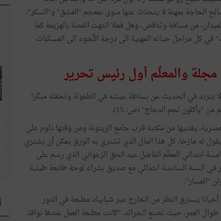
لح الحاجة بمهنة لا يتحدّث عنها سوى بمعجم "العشق" و"السكر"،
لميدان، من مسافة وتناقض، وهل فعلا انتهت القصة بالهزيمة كما
 في كل مراحل حياته المهنية الى درجة اللّجوء الى المسكنات
 مجلة والمعلّم أول رئيس تحرير
ا يتردد في الحديث عن بساطة عيشه في الطفولة وتحمّله مبكّرا
لمصرية، يقتنيها من مكتبة قرب جامع الزيتونة ومن وقتها داوم على
ول له مازحا، كل هذا المال الذي تشتري به الورق يمكن أن يشتري
هو في الخامسة ابتدائي المعلّم الفاضل عبد الحق الزغواني الذي رسم على
ه "ستصبح من أكبر الصحفيين" (ص: 22). وبادر في السنة السادسة ابتدائي مع صديق بشراء لوحة طابعة طينية
 "المسار".
 أحيانا يسترق النظر من الخارج عبر شبابيك مطبعة في الدور
ا
 طوال العمر، حيث تصنع الجرائد. "كانت مطبعة العمل عندها نوافذ