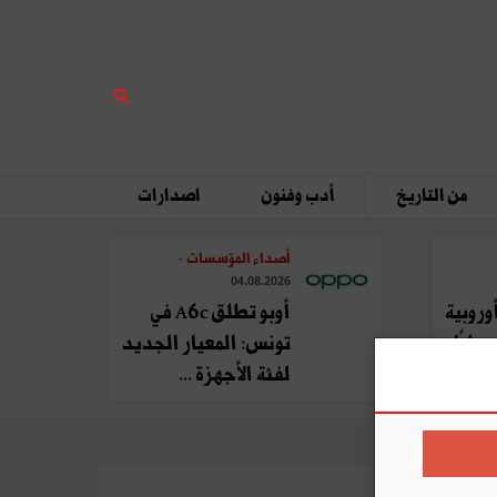
من التاريخ
أدب وفنون
اصدارات
أصداء المؤسسات
-
04.08.2026
وروبية
أوبو تطلق A6c في
يليًا
تونس: المعيار الجديد
لفئة الأجهزة ...