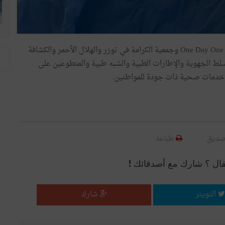
وبهذه المناسبة تتوجه وزارة الصحة بالشكر لجمعية One Day One dream وجمعية الكرامة في توزر والهلال الأحمر والكشافة
لسلط الجهوية والإطارات الطبية والشبه طبية والمتطوعين على
ب خدمات صحية ذات جودة للمواطنين.
صديق
طباعة
قال ؟ شارك مع أصدقائك !
التويتر
شارك