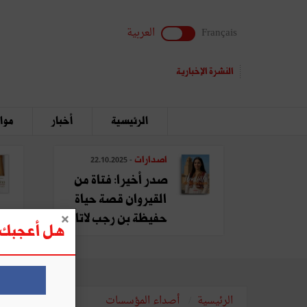
Français
العربية
النشرة الإخبارية
الرئيسية
أخبار
مواق
اصدارات
- 22.10.2025
صدر أخيرا: فتاة من
القيروان قصة حياة
حفيظة بن رجب لاتا
هل أعجبك ه
الرئيسية
أصداء المؤسسات