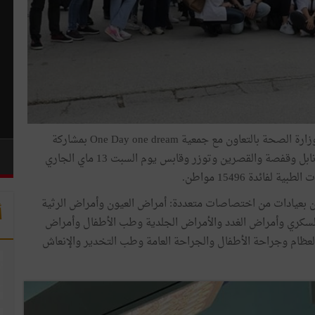
نجحت القافلة الصحية متعددة الاختصاصات التي نظمتها وزارة الصحة بالتعاون مع جمعية One Day one dream بمشاركة
الادارات الجهوية للصحة والسلط الجهوية بكل من ولايات نابل وقفصة والقصرين وتوزر وقابس يوم السبت 13 ماي الجاري
ين بعيادات من اختصاصات متعددة: أمراض العيون وأمراض الرثية
أ
لسكري وأمراض الغدد والأمراض الجلدية وطب الأطفال وأمراض
لعظام وجراحة الأطفال والجراحة العامة وطب التخدير والإنعاش