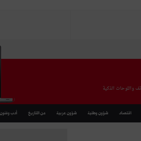
تف واللوحات الذكية
اقتصاد
شؤون وطنية
شؤون عربية
من التاريخ
أدب وفنون