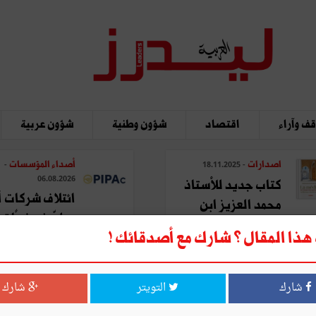
ف وآراء
اقتصاد
شؤون وطنية
شؤون عربية
اصدارات
أصداء المؤسسات
-
- 18.11.2025
06.08.2026
كتاب جديد للأستاذ
ائتلاف شركات أ
محمد العزيز ابن
يطوّر نموذجًا تحو
عاشور: "المدينة في ...
ذا المقال ؟ شارك مع أصدقائك !
لتصنيع ...
شارك
التويتر
شارك