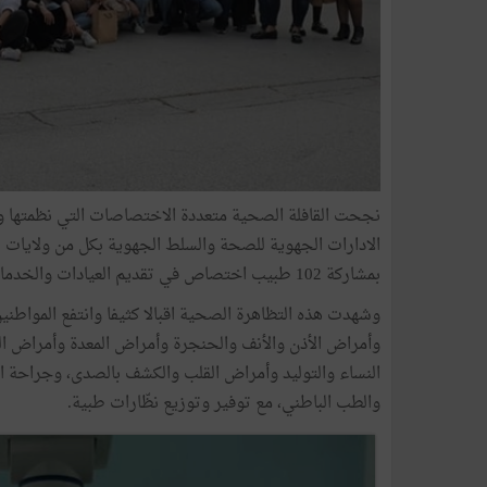
بمشاركة 102 طبيب اختصاص في تقديم العيادات والخدمات الطبية لفائدة 15496 مواطن.
وشهدت هذه التظاهرة الصحية اقبالا كثيفا وانتفع المواطن
وأمراض الأذن والأنف والحنجرة وأمراض المعدة وأمراض ا
النساء والتوليد وأمراض القلب والكشف بالصدى، وجراحة ا
والطب الباطني، مع توفير وتوزيع نظّارات طبية.