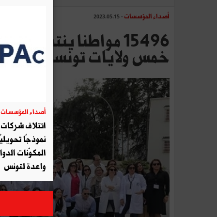
أصداء المؤسسات
- 2023.05.15
15496 مواطنا ينتفعو
خمس ولايات تونسية
أصداء المؤسسات
06
ائتلاف شركات أ
نموذجًا تحويليً
المكوّنات الدوا
واعدة لتونس