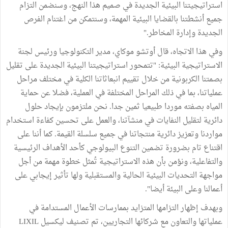
استراتيجيتنا البيئية الجديدة في صميم هذا النهج، وسنضمن التزام
جميع أنشطتنا بالقضايا البيئية المهمة، وسنتمكن من اغتنام الفرص
الجديدة وإدارة المخاطر."
وفي هذا الاتجاه، قال أوتشو موكاي، مدير التكنولوجيا ورئيس لجنة
الاستراتيجية البيئية: "تتمحور استراتيجيتنا البيئية الجديدة على تقليل
بصمتنا الكربونية من خلال تقييم انبعاثاتنا الكلية في مختلف مراحل
عملياتنا، بما في ذلك المراحل المختلفة في العملية، فضلا عن حماية
المياه بصفته موردا طبيعيا ثمين جدا. نحن ملتزمون بإيجاد حلول
دائرية لتقليل النفايات في منشآتنا، والعمل على تحسين كفاءة استخدام
مواردنا وتعزيز دائرية منتجاتنا في جميع سلسلة القيمة. كما أننا على
اقتناع تام بضرورة تضمين التنوع البيولوجي كأحد الأهداف الرئيسية
والتفاعلية، ونؤمن بأن هذه الاستراتيجية تُمثل خطوة مهمة من أجل
مواجهة التحديات البيئية الحالية والمستقبلية ولها تأثير إيجابي على
أعمالنا وعلى البيئة أيضا".
وبهدف إظهار التزامها المتزايد بممارسات الأعمال المستدامة في
عملياتها والتعاون مع شركائها التجاريين، تم تصنيف ليكسيل LIXIL