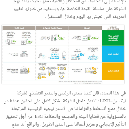
بالإضافة إلى التخفيف من المخاطر والتكيف معها، حيث يمتد نهج
الشركة على سلسلة القيمة الخاصة بها، ويستفيد من خبرتها لتغيير
الطريقة التي نعيش بها اليوم وخلال المستقبل.
في هذا الصدد، قال كينيا سيتو، الرئيس والمدير التنفيذي لشركة
ليكسيل-LIXIL : "نعمل داخل الشركة بشكل كامل على تحقيق هدفنا من
خلال دمج أنشطتنا والتزاماتنا في الاستراتيجية الرئيسية المرتبطة
بالمسؤولية عن قضايا البيئة والمجتمع والحكامة ESG من أجل تحقيق
التأثير الإيجابي وتعزيز أعمالنا على المدى الطويل. والواقع أننا نضع