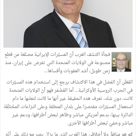
فجأة اكتشف الغرب أنّ المسيَّرات الإيرانية مصنَّعَة من قطع
مصنوعة في الولايات المتحدة التي تفرض على إيران، منذ
زمن طويل، أشد العقوبات وأقساها...
المُعْلَن أنّ الفضل في هذا الاكتشاف يرجع إلى استخدام هذه المسيَّرات
في الحرب الروسية الأوكرانية... أما المُضْمَر فهو أنّ الولايات المتحدة
كانت، دون شك، تعرف هذه الحقيقة غير أنها ما كانت لتعلنها ما دام
استعمال المسيَّرَات مقتصرا على بلدان المنطقة وعلى النزاعات المخْتَلَقَة
الدائرة بينها، بدعم أمريكي مباشر وظاهر لبعض أطرافها، ودعم غير
مباشر وخفيّ لبعض أطرافها الأخرى.
كم هو منافقٌ ولا أخلاقيّ هذا الغرب الذي ما يزال يصر مع ذلك على أنّه