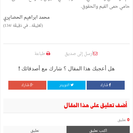
حامي حمى القيم والحقوق.
محمد ابراهيم الحصايري
(تَعْلِيقَهْ... في دَقِيقَهْ /134)
أرسل إلى صديق
طباعة
هل أعجبك هذا المقال ؟ شارك مع أصدقائك !
شارك
التويتر
شارك
أضف تعليق على هذا المقال
0
تعليق
اكتب تعليق
تعليق